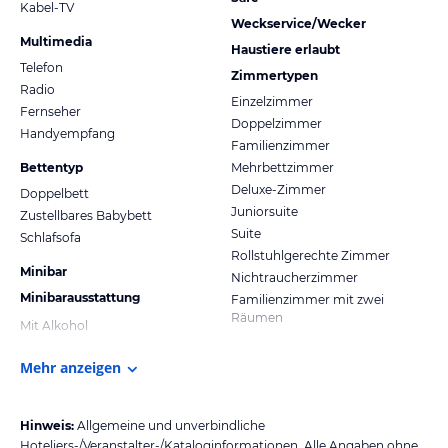
Kabel-TV
Weckservice/Wecker
Multimedia
Haustiere erlaubt
Telefon
Zimmertypen
Radio
Einzelzimmer
Fernseher
Doppelzimmer
Handyempfang
Familienzimmer
Bettentyp
Mehrbettzimmer
Deluxe-Zimmer
Doppelbett
Juniorsuite
Zustellbares Babybett
Suite
Schlafsofa
Rollstuhlgerechte Zimmer
Minibar
Nichtraucherzimmer
Minibarausstattung
Familienzimmer mit zwei
Räumen
Mit Alkohol
Mehr anzeigen
Hinweis:
Allgemeine und unverbindliche
Hoteliers-/Veranstalter-/Kataloginformationen. Alle Angaben ohne