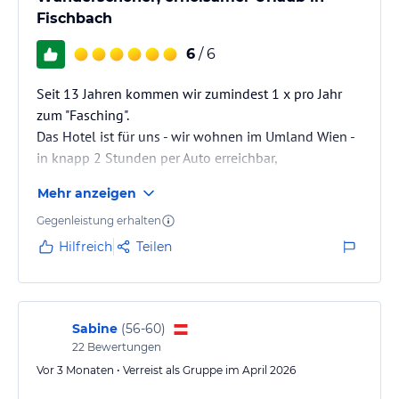
Fischbach
6
/ 6
Seit 13 Jahren kommen wir zumindest 1 x pro Jahr
zum "Fasching".
Das Hotel ist für uns - wir wohnen im Umland Wien -
in knapp 2 Stunden per Auto erreichbar,
es liegt in waldreicher Gegend knapp über 1000 m -
Mehr anzeigen
bietet herrliche Wandervarianten -
Gegenleistung erhalten
Hilfreich
Teilen
Sabine
(
56-60
)
22
Bewertungen
Vor 3 Monaten • Verreist als Gruppe im April 2026