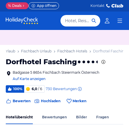
%
Deals
App öffnen
Kontakt
Hotel, Reiseziel
rk Urlaub
Fischbach Urlaub
Fischbach Hotels
Dorfhotel Fasching
Dorfhotel Fasching
Badgasse 5 8654 Fischbach Steiermark Österreich
Auf Karte anzeigen
730
Bewertungen
100%
6,0
/ 6
Bewerten
Hochladen
Merken
Hotelübersicht
Bewertungen
Bilder
Fragen