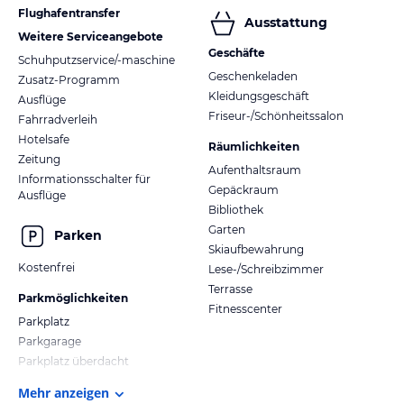
Flughafentransfer
Ausstattung
Weitere Serviceangebote
Geschäfte
Schuhputzservice/-maschine
Geschenkeladen
Zusatz-Programm
Kleidungsgeschäft
Ausflüge
Friseur-/Schönheitssalon
Fahrradverleih
Hotelsafe
Räumlichkeiten
Zeitung
Aufenthaltsraum
Informationsschalter für
Gepäckraum
Ausflüge
Bibliothek
Garten
Parken
Skiaufbewahrung
Kostenfrei
Lese-/Schreibzimmer
Terrasse
Parkmöglichkeiten
Fitnesscenter
Parkplatz
Parkgarage
Parkplatz überdacht
Mehr anzeigen