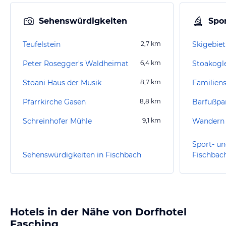
Sehenswürdigkeiten
Spor
Teufelstein
2,7
km
Skigebiet
Peter Rosegger's Waldheimat
6,4
km
Stoakogl
Stoani Haus der Musik
8,7
km
Pfarrkirche Gasen
8,8
km
Barfußpa
Schreinhofer Mühle
9,1
km
Wandern 
Sport- un
Sehenswürdigkeiten in Fischbach
Fischbac
Hotels in der Nähe von Dorfhotel
Fasching