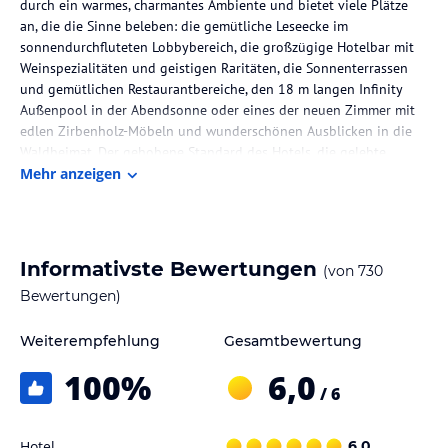
durch ein warmes, charmantes Ambiente und bietet viele Plätze
an, die die Sinne beleben: die gemütliche Leseecke im
sonnendurchfluteten Lobbybereich, die großzügige Hotelbar mit
Weinspezialitäten und geistigen Raritäten, die Sonnenterrassen
und gemütlichen Restaurantbereiche, den 18 m langen Infinity
Außenpool in der Abendsonne oder eines der neuen Zimmer mit
edlen Zirbenholz-Möbeln und wunderschönen Ausblicken in die
Waldheimat. Der gehobene Standard des Hotels, die gelebte
steirische Herzlichkeit und die unverfälschte Natur bringen Körper,
Mehr anzeigen
Geist & Seele in Einklang.
Die Lage des Hotels
Das Hotel liegt im idyllischen Dorf Fischbach, auf 1050 m Seehöhe
Informativste Bewertungen
(von
730
inmitten Peter Roseggers Waldheimat und den Fischbacher Alpen.
Bewertungen)
Die absolute Ruhe, die intakte Natur, die gute frische Luft, die
herrliche Landschaft laden ein, der täglichen Hast zu entfliehen.
Weiterempfehlung
Gesamtbewertung
Zu jeder Jahreszeit trägt Fischbach ein neues Naturgewand und
bietet eine Vielzahl an Aktivitäten in der freien Natur an.
100
%
6,0
/ 6
Zimmer / Unterbringung im Hotel
Geräumige Zimmer und Suiten, gemütlich mit Lärchen- und
Hotel
6,0