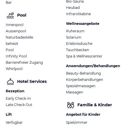
Bio-Sauna
Bar
Heubad
Infrarotkabine
Pool
Wellnessangebote
Innenpool
Aussenpool
Ruheraum
Naturbadestelle
Solarium
beheizt
Erlebnisdusche
Pool
Tauchbecken
Infinity Pool
Spa & Wellnesscenter
Barrierefreier Zugang
Anwendungen/Behandlungen
Whirlpool
Beauty-Behandlung
Körperbehandlungen
Hotel Services
Spezialmassagen
Rezeption
Massagen
Early Check-In
Familie & Kinder
Late Check Out
Lift
Angebot für Kinder
Verfügbar
Spielzimmer