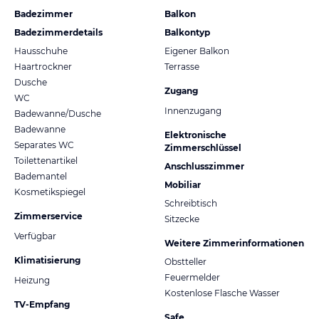
Badezimmer
Balkon
Badezimmerdetails
Balkontyp
Hausschuhe
Eigener Balkon
Haartrockner
Terrasse
Dusche
Zugang
WC
Innenzugang
Badewanne/Dusche
Badewanne
Elektronische
Separates WC
Zimmerschlüssel
Toilettenartikel
Anschlusszimmer
Bademantel
Mobiliar
Kosmetikspiegel
Schreibtisch
Zimmerservice
Sitzecke
Verfügbar
Weitere Zimmerinformationen
Klimatisierung
Obstteller
Feuermelder
Heizung
Kostenlose Flasche Wasser
TV-Empfang
Safe