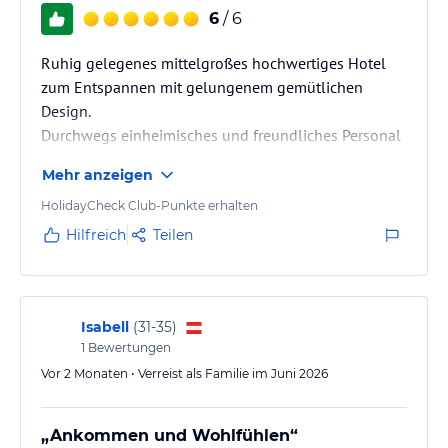
6
/ 6
Ruhig gelegenes mittelgroßes hochwertiges Hotel
zum Entspannen mit gelungenem gemütlichen
Design.
Durchwegs einheimisches und freundliches Personal
das jeden Wunsch sofort erfüllt-Service ist top
Mehr anzeigen
HolidayCheck Club-Punkte erhalten
Hilfreich
Teilen
Isabell
(
31-35
)
1
Bewertungen
Vor 2 Monaten • Verreist als Familie im Juni 2026
„Ankommen und Wohlfühlen“