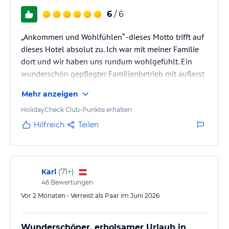
6
/ 6
„Ankommen und Wohlfühlen“ -dieses Motto trifft auf
dieses Hotel absolut zu. Ich war mit meiner Familie
dort und wir haben uns rundum wohlgefühlt. Ein
wunderschön gepflegter Familienbetrieb mit äußerst
freundlichem und aufmerksamen Personal, tollem
Mehr anzeigen
Ambiente, ausgezeichnetem Essen und sehr schönem
Spabereich! Hier passt einfach alles! Wir kommen
HolidayCheck Club-Punkte erhalten
sehr gerne wieder!
Hilfreich
Teilen
Karl
(
71+
)
46
Bewertungen
Vor 2 Monaten • Verreist als Paar im Juni 2026
Wunderschöner, erholsamer Urlaub in