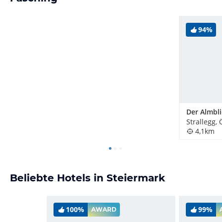
94%
Der Almbli
Strallegg, 
4,1km
Beliebte Hotels in Steiermark
100%
99%
AWARD