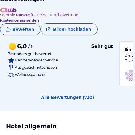
Sammle
Punkte
für Deine Hotelbewertung.
Kostenlos anmelden
Bewerten
Bilder hochladen
6,0
Sehr gut
/ 6
Ein 
Besonders gut bewertet:
Die La
Hervorragender Service
Fisch
Ausgezeichnetes Essen
Wellnessparadies
Alle Bewertungen (
730
)
Hotel allgemein