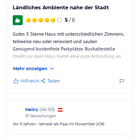
Ländliches Ambiente nahe der Stadt
5
/ 6
Gutes 3 Sterne Haus mit unterschiedlichen Zimmern,
teilweise neu oder renoviert und sauber
Genügend kostenfreie Parkplätze. Bushaltestelle
direkt vor dem Haus bietet eine gute Anbindung an
den öffentlichen Verkehr - Bahnhof. Gute regionale
Mehr anzeigen
Küche und ein umfangreiches Frühstück.
Personal ist freundlich.
Hilfreich
Teilen
Heinz
(
46-50
)
97
Bewertungen
Vor 9 Jahren • Verreist als Paar im November 2016