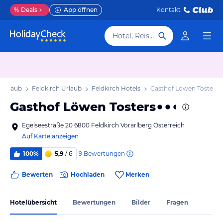
%
Deals
App öffnen
Kontakt
Hotel, Reiseziel
 Urlaub
Feldkirch Urlaub
Feldkirch Hotels
Gasthof Löwen Tosters
Gasthof Löwen Tosters
Egelseestraße 20 6800 Feldkirch Vorarlberg Österreich
Auf Karte anzeigen
9
Bewertungen
100%
5,9
/ 6
Bewerten
Hochladen
Merken
Hotelübersicht
Bewertungen
Bilder
Fragen