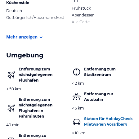
Küchenstile
Frühstück
Deutsch
Abendessen
Gutbürgerlich/Hausmannskost
A la Carte
Mehr anzeigen
Umgebung
Entfernung zum
Entfernung zum
nächstgelegenen
Stadtzentrum
Flughafen
< 2 km
< 50 km
Entfernung zur
Entfernung zum
Autobahn
nächstgelegenen
< 5 km
Flughafen in
Fahrminuten
Station für HolidayCheck
Mietwagen Vorarlberg
40 min
< 10 km
Entfernung zu