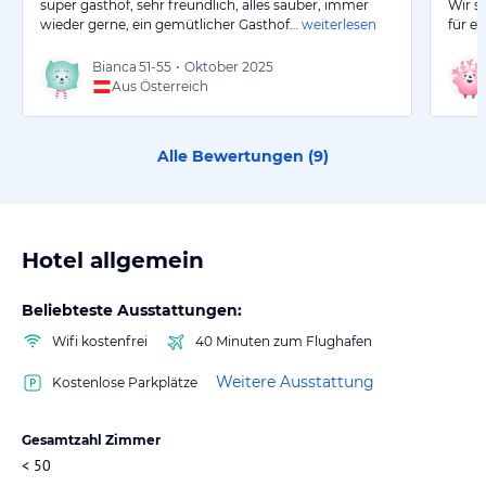
super gasthof, sehr freundlich, alles sauber, immer
Wir s
wieder gerne, ein gemütlicher Gasthof…
weiterlesen
für ei
Bianca
51-55
•
Oktober 2025
Aus Österreich
Alle Bewertungen (
9
)
Hotel allgemein
Beliebteste Ausstattungen:
Wifi kostenfrei
40 Minuten zum Flughafen
Weitere Ausstattung
Kostenlose Parkplätze
Gesamtzahl Zimmer
< 50