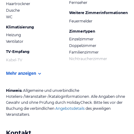
Fernseher
Haartrockner
Dusche
Weitere Zimmerinformationen
WC
Feuermelder
Klimatisierung
Zimmertypen
Heizung
Einzelzimmer
Ventilator
Doppelzimmer
TV-Empfang
Familienzimmer
Nichtraucherzimmer
Kabel-TV
Mehr anzeigen
Hinweis:
Allgemeine und unverbindliche
Hoteliers-/Veranstalter-/Kataloginformationen. Alle Angaben ohne
Gewähr und ohne Prüfung durch HolidayCheck. Bitte lies vor der
Buchung die verbindlichen
Angebotsdetails
des jeweiligen
Veranstalters.
Kontakt