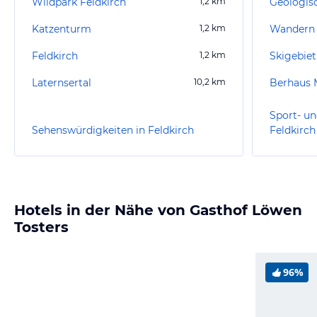
Wildpark Feldkirch
1,2
km
Geologis
Katzenturm
1,2
km
Wandern
Feldkirch
1,2
km
Skigebiet
Laternsertal
10,2
km
Berhaus 
Sport- un
Sehenswürdigkeiten in Feldkirch
Feldkirch
Hotels in der Nähe von Gasthof Löwen
Tosters
96%