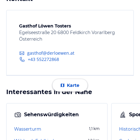
Gasthof Löwen Tosters
Egelseestraße 20 6800 Feldkirch Vorarlberg
Österreich
gasthof@derloewen.at
+43 552272868
Karte
Interessantes in der Nähe
Sehenswürdigkeiten
Spor
Wasserturm
1,1
km