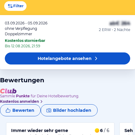
Filter
ab
€ 264
03.09.2026 - 05.09.2026
ohne Verpflegung
2 ERW • 2 Nächte
Doppelzimmer
Kostenlos stornierbar
Bis 12.08.2026, 21:59
Hotelangebote
ansehen
Bewertungen
Sammle
Punkte
für Deine Hotelbewertung.
Kostenlos anmelden
Bewerten
Bilder hochladen
Immer wieder sehr gerne
6
/ 6
Sehr