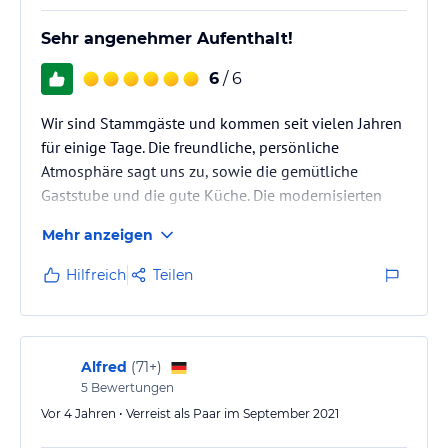
Sehr angenehmer Aufenthalt!
6
/ 6
Wir sind Stammgäste und kommen seit vielen Jahren
für einige Tage. Die freundliche, persönliche
Atmosphäre sagt uns zu, sowie die gemütliche
Gaststube und die gute Küche. Die modernisierten
und geräumigen Gästezimmer machen den
Mehr anzeigen
Aufenthalt angenehm.
Hilfreich
Teilen
Alfred
(
71+
)
5
Bewertungen
Vor 4 Jahren • Verreist als Paar im September 2021