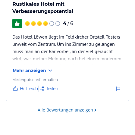
Rustikales Hotel mit
Verbesserungspotential
4
/ 6
Das Hotel Löwen liegt im Feldkircher Ortsteil Tosters
unweit vom Zentrum. Um ins Zimmer zu gelangen
muss man an der Bar vorbei, an der viel geraucht
wird, was meiner Meinung nach bei einem modernen
Betrieb nicht mehr der Fall sein sollte. Die
Mehr anzeigen
Einrichtungkönnte da und dort eine Erneuerung
vertragen. In diesem Haus weiß man allerdings nicht,
Meilengutschrift erhalten
ob es modern oder rustikal sein soll. Die
Hilfreich
Teilen
Konsultierung eines Innenarchitekten bzw.
Raumgestalter wäre anzuregen.
Alle Bewertungen anzeigen