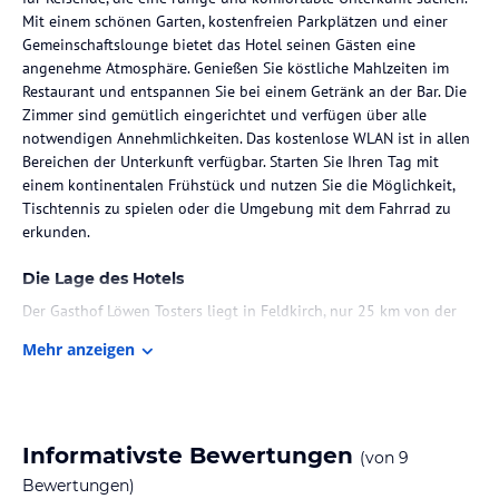
Mit einem schönen Garten, kostenfreien Parkplätzen und einer
Gemeinschaftslounge bietet das Hotel seinen Gästen eine
angenehme Atmosphäre. Genießen Sie köstliche Mahlzeiten im
Restaurant und entspannen Sie bei einem Getränk an der Bar. Die
Zimmer sind gemütlich eingerichtet und verfügen über alle
notwendigen Annehmlichkeiten. Das kostenlose WLAN ist in allen
Bereichen der Unterkunft verfügbar. Starten Sie Ihren Tag mit
einem kontinentalen Frühstück und nutzen Sie die Möglichkeit,
Tischtennis zu spielen oder die Umgebung mit dem Fahrrad zu
erkunden.
Die Lage des Hotels
Der Gasthof Löwen Tosters liegt in Feldkirch, nur 25 km von der
Messe Dornbirn entfernt. Die Unterkunft befindet sich in der Nähe
Mehr anzeigen
verschiedener Sehenswürdigkeiten wie dem Casino Bregenz, dem
Liechtenstein Museum der Schönen Künste und dem Skigebiet
Iltios - Horren. Die Umgebung lädt zu Aktivitäten wie Radfahren
ein. Der nächstgelegene Flughafen ist der Flughafen St. Gallen-
Altenrhein, der 37 km vom Hotel entfernt ist.
Informativste Bewertungen
(von
9
Bewertungen)
Zimmer / Unterbringung im Hotel