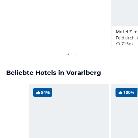
Motel Z
Feldkirch,
715m
Beliebte Hotels in Vorarlberg
84%
100%