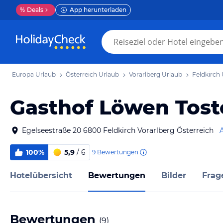
%
Deals
App herunterladen
Europa Urlaub
Österreich Urlaub
Vorarlberg Urlaub
Feldkirch
Gasthof Löwen Tost
Egelseestraße 20 6800 Feldkirch Vorarlberg Österreich
100%
5,9
/ 6
9
Bewertungen
Hotelübersicht
Bewertungen
Bilder
Frag
Bewertungen
(
9
)