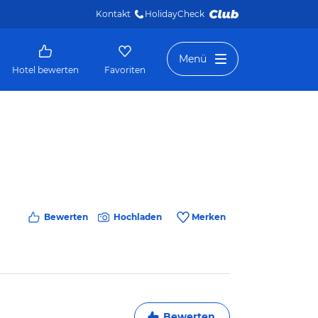
Kontakt
HolidayCheck 
Menü
Hotel bewerten
Favoriten
Bewerten
Hochladen
Merken
Bewerten