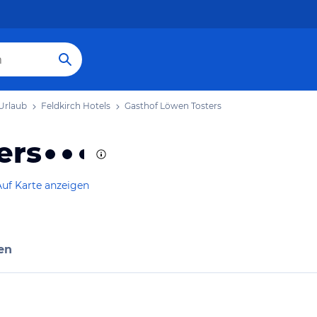
 Urlaub
Feldkirch Hotels
Gasthof Löwen Tosters
ers
Auf Karte anzeigen
en