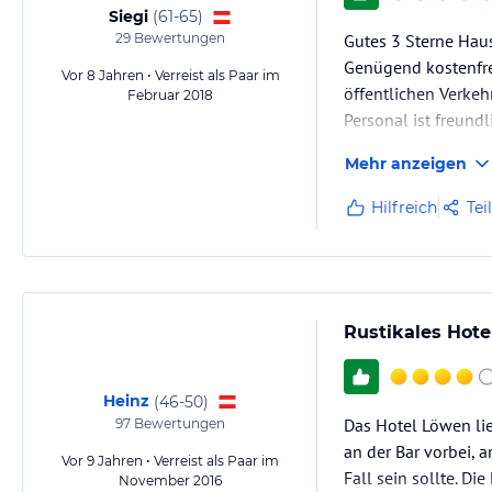
Siegi
(
61-65
)
29
Bewertungen
Gutes 3 Sterne Haus
Genügend kostenfrei
Vor 8 Jahren • Verreist als Paar im
öffentlichen Verkeh
Februar 2018
Personal ist freundl
Mehr anzeigen
Hilfreich
Tei
Rustikales Hote
Heinz
(
46-50
)
Das Hotel Löwen li
97
Bewertungen
an der Bar vorbei, 
Vor 9 Jahren • Verreist als Paar im
Fall sein sollte. D
November 2016