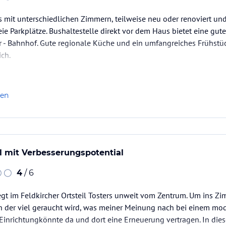
 mit unterschiedlichen Zimmern, teilweise neu oder renoviert un
e Parkplätze. Bushaltestelle direkt vor dem Haus bietet eine gu
r - Bahnhof. Gute regionale Küche und ein umfangreiches Frühstüc
ich.
len
l mit Verbesserungspotential
4
/ 6
egt im Feldkircher Ortsteil Tosters unweit vom Zentrum. Um ins 
an der viel geraucht wird, was meiner Meinung nach bei einem mo
ie Einrichtungkönnte da und dort eine Erneuerung vertragen. In d