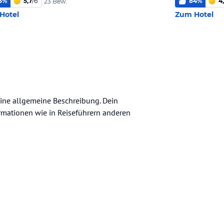
3
%
5,7
/
6
84
%
4,
23 Bew.
Hotel
Zum Hotel
eine allgemeine Beschreibung. Dein
nformationen wie in Reiseführern anderen