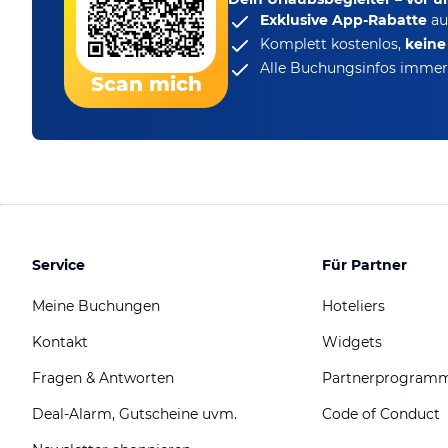
Exklusive App-Rabatte
au
Komplett kostenlos,
kein
Alle Buchungsinfos immer 
Scan mich
Service
Für Partner
Meine Buchungen
Hoteliers
Kontakt
Widgets
Fragen & Antworten
Partnerprogram
Deal-Alarm, Gutscheine uvm.
Code of Conduct