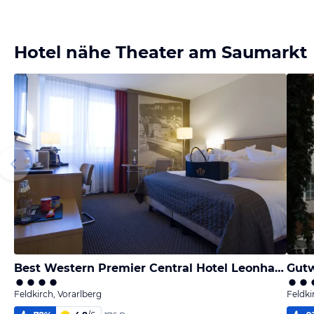
Hotel nähe Theater am Saumarkt
Best Western Premier Central Hotel Leonhard
Gutw
Feldkirch, Vorarlberg
Feldki