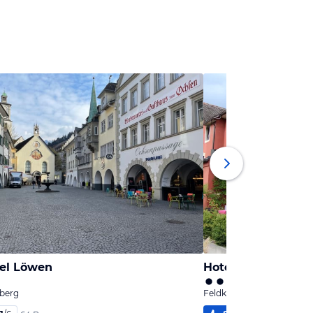
tel Löwen
Hotel Garni Bären
lberg
Feldkirch, Vorarlberg