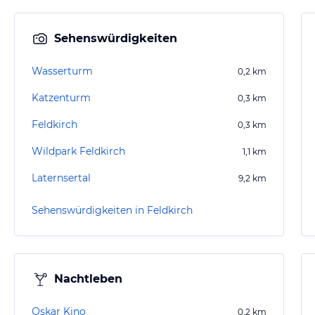
Sehenswürdigkeiten
Wasserturm
0,2
km
Katzenturm
0,3
km
Feldkirch
0,3
km
Wildpark Feldkirch
1,1
km
Laternsertal
9,2
km
Sehenswürdigkeiten in Feldkirch
Nachtleben
Oskar Kino
0,2
km