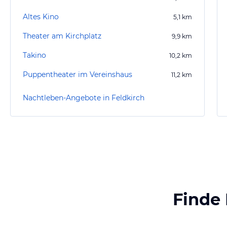
Altes Kino
5,1
km
Theater am Kirchplatz
9,9
km
Takino
10,2
km
Puppentheater im Vereinshaus
11,2
km
Nachtleben-Angebote in Feldkirch
Finde