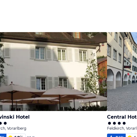
inski Hotel
Central Ho
rch, Vorarlberg
Feldkirch, Vorar