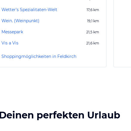
Wetter's Spezialitaten-Welt
17,6
km
Wein. (Weinpunkt)
19,1
km
Messepark
21,5
km
Vis a Vis
21,6
km
Shoppingmöglichkeiten in Feldkirch
 Deinen perfekten Urlaub