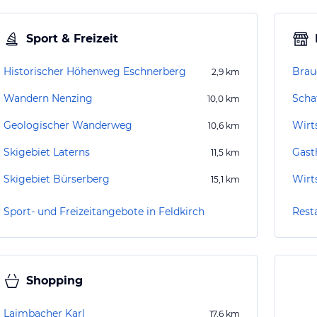
Sport & Freizeit
Historischer Höhenweg Eschnerberg
Brau
2,9
km
Wandern Nenzing
Scha
10,0
km
Geologischer Wanderweg
Wirt
10,6
km
Skigebiet Laterns
Gast
11,5
km
Skigebiet Bürserberg
Wirt
15,1
km
Sport- und Freizeitangebote in Feldkirch
Rest
Shopping
Laimbacher Karl
17,6
km