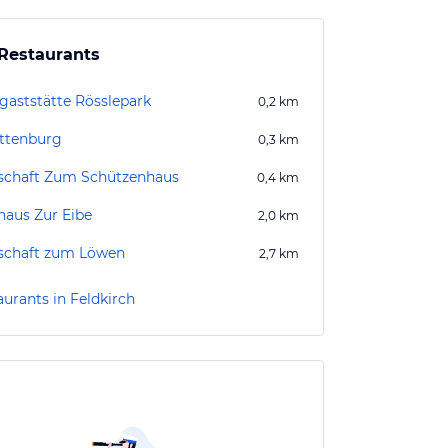
Restaurants
gaststätte Rösslepark
0,2
km
ttenburg
0,3
km
schaft Zum Schützenhaus
0,4
km
haus Zur Eibe
2,0
km
schaft zum Löwen
2,7
km
aurants in Feldkirch