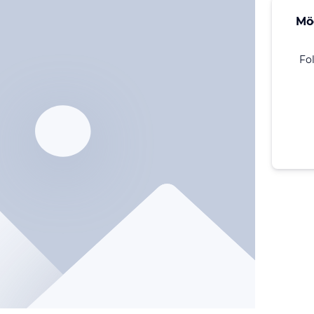
Mö
Fo