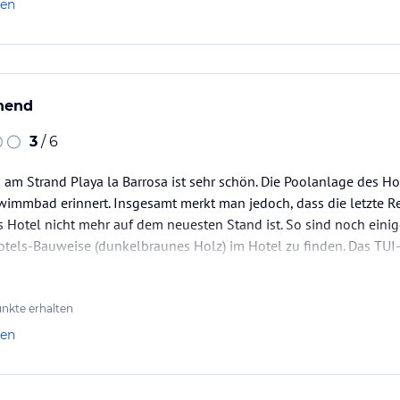
len
hend
3
/ 6
rvice), Lomas ca. 5 km und La Estancia ca. 5 km.
 am Strand Playa la Barrosa ist sehr schön. Die Poolanlage des Hot
hwimmbad erinnert. Insgesamt merkt man jedoch, dass die letzte 
ataloginformationen. Alle Angaben ohne
s Hotel nicht mehr auf dem neuesten Stand ist. So sind noch eini
uchung die verbindlichen
Angebotsdetails
des
otels-Bauweise (dunkelbraunes Holz) im Hotel zu finden. Das TUI
e Auswirkungen, da dadurch z.B. an der Qualität des Essens gespar
nkte erhalten
len