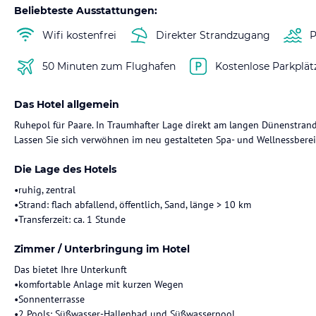
Beliebteste Ausstattungen:
Wifi kostenfrei
Direkter Strandzugang
P
50 Minuten zum Flughafen
Kostenlose Parkplät
Das Hotel allgemein
Ruhepol für Paare. In Traumhafter Lage direkt am langen Dünenstrand 
Lassen Sie sich verwöhnen im neu gestalteten Spa- und Wellnessbereic
Die Lage des Hotels
•ruhig, zentral
•Strand: flach abfallend, öffentlich, Sand, länge > 10 km
•Transferzeit: ca. 1 Stunde
Zimmer / Unterbringung im Hotel
Das bietet Ihre Unterkunft
•komfortable Anlage mit kurzen Wegen
•Sonnenterrasse
•2 Pools: Süßwasser-Hallenbad und Süßwasserpool