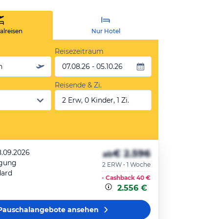
lreisen
Nur Hotel
Reisezeitraum
n
07.08.26 - 05.10.26
Reisende & Zi.
2 Erw, 0 Kinder, 1 Zi.
€ 2.596
18.09.2026
ab
egung
2 ERW • 1 Woche
dard
- Cashback
40 €
2.556 €
Pauschalangebote
ansehen