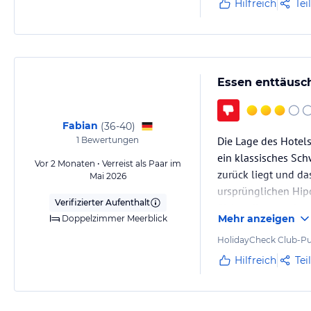
Hilfreich
Tei
•Tennis: Hart- und Sandplätze
•Golf
•Radsport: Fahrradverleih
•Fußball, Reiten
•Diverse Wassersportmöglichkeiten
Essen enttäusc
Golf
•Greenfee Ermäßigung
Fabian
(
36-40
)
•Golfplätze: TUI Golf Academy in Novo Sancti Petri ca. 2 km (Shuttlese
Die Lage des Hotels
1
Bewertungen
ein klassisches Sc
Vor 2 Monaten • Verreist als Paar im
Hinweis:
Allgemeine und unverbindliche Hoteliers-/Veranstalter-/K
zurück liegt und da
Mai 2026
Gewähr und ohne Prüfung durch HolidayCheck. Bitte lies vor der B
ursprünglichen Hip
jeweiligen Veranstalters.
Verifizierter Aufenthalt
Sicht teils negativ
Mehr anzeigen
Doppelzimmer Meerblick
HolidayCheck Club-Pu
Hilfreich
Tei