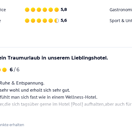
ice
5,8
Gastronom
e
5,6
Sport & Un
d mehrmals pro Woche
in Traumurlaub in unserem Lieblingshotel.
6
/ 6
t Ruhe & Entspannung.
 sehr wohl und erholt sich sehr gut.
ühlt man sich fast wie in einem Wellness-Hotel.
ro Woche
er,die sich tagsüber gerne im Hotel [Pool] aufhalten,aber auch für
nd,da das Meer und die dazugehörigen Hotspots (Beachbars) und 
Promenade zu erreichen sind.
 Spaziergang erreicht man außerdem die Einkaufsstraße mit viel
nkte erhalten