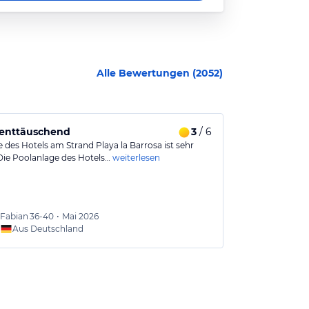
Alle Bewertungen (
2052
)
 enttäuschend
3
/ 6
Urlaub für d
 des Hotels am Strand Playa la Barrosa ist sehr
Sehr schönes H
Die Poolanlage des Hotels…
weiterlesen
Liegen und So
Fabian
36-40
•
Mai 2026
FEDER
Aus Deutschland
Aus