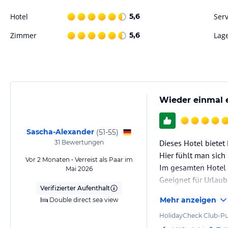
Essen & Trinken
Hotel
5,6
Serv
•Frühstück: Buffet
•Halbpension: Buffet
Zimmer
5,6
Lag
•Buffet: Frühstück, Vorspeisen, Salat, Hauptspeisen und Themenaben
•2 Restaurants
•Hauptrestaurant, Terrasse
•À-la-carte-Restaurant "Kulinarium"
Wieder einmal e
Hinweis
•Angemessene Kleidung erwünscht (Herren bitte lange Hosen)
•Beim Galaabend ist elegante Kleidung erwünscht
Sascha-Alexander
(
51-55
)
Dieses Hotel biete
31
Bewertungen
Sport und Unterhaltung
Hier fühlt man sich
Vor 2 Monaten • Verreist als Paar im
Sport & Fitness
Im gesamten Hotel f
Mai 2026
•Sportentertainment, TUI geschultes Personal, deutschsprachig, 6x p
Geeignet für Urlaub
•Fitnessraum
Verifizierter Aufenthalt
gerne unterwegs si
•Nordic Walking
Mehr anzeigen
Double direct sea view
Bars unweit an der 
Nach ca.20 Minuten
HolidayCheck Club-Pu
Gegen Gebühr (teils Fremdleistungen)