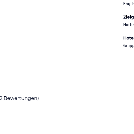
Engli
Ziel
Hochz
Hote
Grupp
erbar
2
Bewertungen)