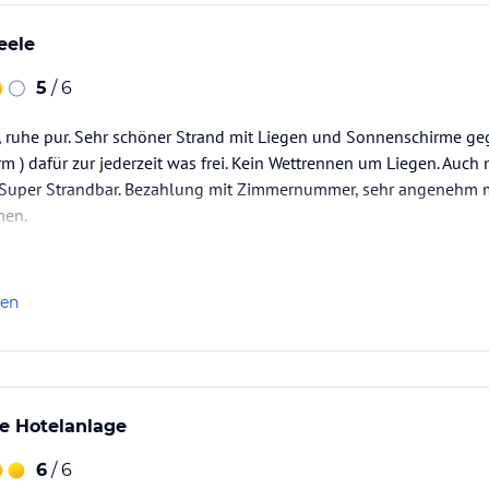
eele
5
/ 6
, ruhe pur. Sehr schöner Strand mit Liegen und Sonnenschirme ge
 ) dafür zur jederzeit was frei. Kein Wettrennen um Liegen. Auch 
e. Super Strandbar. Bezahlung mit Zimmernummer, sehr angenehm 
men.
 Weine / Cocktails ) super.
and ist einfach ein Traum.
Seele baumeln lassen.
len
e Hotelanlage
6
/ 6