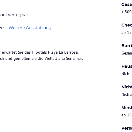
Gesa
< 300
ool verfügbar
Chec
ze
Weitere Ausstattung
ab 15
Barri
erwartet Sie das Hipotels Playa La Barrosa.
Gesam
h und genießen sie die Vielfalt á la Sensimar.
Haus
Nicht
Nich
Nicht
Mind
ab 16
Pers