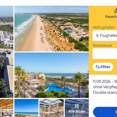
Pauscha
Abflughafen
6 Flughäfe
Reisedauer
vom Hotelier, Juni 2017
Filter
11.09.2026 - 
ohne Verpfl
Double stan
vom Hotelier, Juni 2017
Alle Bilder
(
1 953
)