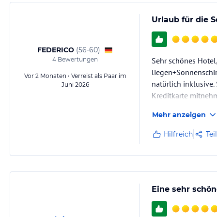
Urlaub für die S
FEDERICO
(
56-60
)
4
Bewertungen
Sehr schönes Hotel
liegen+Sonnenschirm
Vor 2 Monaten • Verreist als Paar im
natürlich inklusiv
Juni 2026
Kreditkarte mitneh
Essen und Getränke (
Mehr anzeigen
Die Aussicht am Str
Hier kann man die 
Hilfreich
Tei
Eine sehr schön