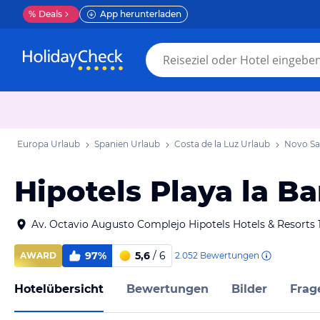
%
Deals
App herunterladen
Europa Urlaub
Spanien Urlaub
Costa de la Luz Urlaub
Novo San
Hipotels Playa la Ba
Av. Octavio Augusto Complejo Hipotels Hotels & Resorts 
97%
5,6
/ 6
2.052
Bewertungen
AWARD
Hotelübersicht
Bewertungen
Bilder
Frag