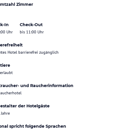
mtzahl Zimmer
k-In
Check-Out
:00 Uhr
bis 11:00 Uhr
erefreiheit
tes Hotel barrierefrei zugänglich
tiere
 erlaubt
traucher- und Raucherinformation
raucherhotel
estalter der Hotelgäste
 Jahre
onal spricht folgende Sprachen