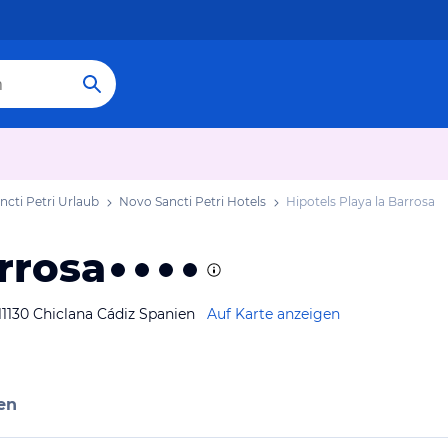
cti Petri Urlaub
Novo Sancti Petri Hotels
Hipotels Playa la Barrosa
rrosa
11130 Chiclana Cádiz Spanien
Auf Karte anzeigen
en