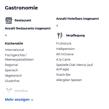
Gastronomie
Anzahl Hotelbars insgesamt
Restaurant
4
Anzahl Restaurants insgesamt
4
Verpflegung
Küchenstile
Frühstück
Halbpension
International
All Inclusive
Fischgerichte /
Meeresspezialitäten
A la Carte
Regional
Spezielle Diät-Menüs (auf
Anfrage)
Spanisch
Snack Bar
Vegetarisch
Allergiker Speisen
Glutenfrei
Hotelbar
Mehr anzeigen