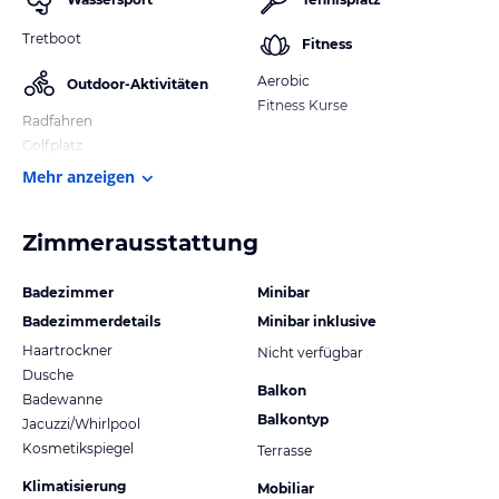
Tretboot
Fitness
Aerobic
Outdoor-Aktivitäten
Fitness Kurse
Radfahren
Golfplatz
Mehr anzeigen
Zimmerausstattung
Badezimmer
Minibar
Badezimmerdetails
Minibar inklusive
Haartrockner
Nicht verfügbar
Dusche
Balkon
Badewanne
Balkontyp
Jacuzzi/Whirlpool
Kosmetikspiegel
Terrasse
Klimatisierung
Mobiliar