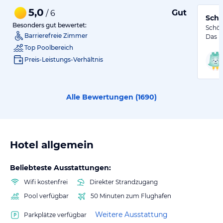
5,0
Gut
/ 6
Schö
Besonders gut bewertet:
Schön
Barrierefreie Zimmer
Das Ho
Top Poolbereich
Preis-Leistungs-Verhältnis
Alle Bewertungen (
1690
)
Hotel allgemein
Beliebteste Ausstattungen:
Wifi kostenfrei
Direkter Strandzugang
Pool verfügbar
50 Minuten zum Flughafen
Weitere Ausstattung
Parkplätze verfügbar