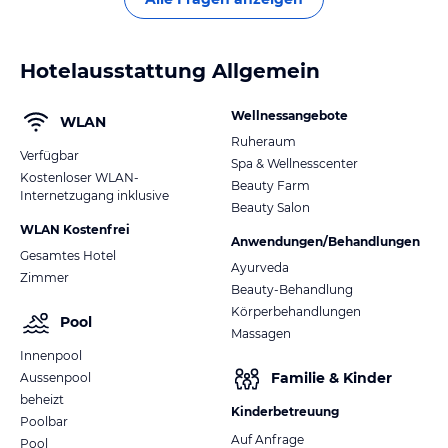
Hotelausstattung Allgemein
Wellnessangebote
WLAN
Ruheraum
Verfügbar
Spa & Wellnesscenter
Kostenloser WLAN-
Beauty Farm
Internetzugang inklusive
Beauty Salon
WLAN Kostenfrei
Anwendungen/Behandlungen
Gesamtes Hotel
Ayurveda
Zimmer
Beauty-Behandlung
Körperbehandlungen
Pool
Massagen
Innenpool
Familie & Kinder
Aussenpool
beheizt
Kinderbetreuung
Poolbar
Auf Anfrage
Pool