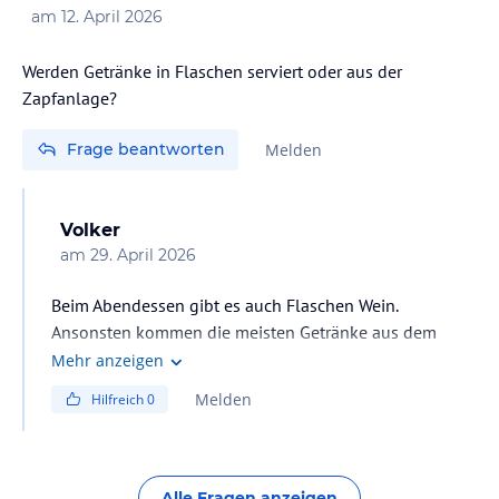
am
12. April 2026
Werden Getränke in Flaschen serviert oder aus der
Zapfanlage?
Frage beantworten
Melden
Volker
am
29. April 2026
Beim Abendessen gibt es auch Flaschen Wein.
Ansonsten kommen die meisten Getränke aus dem
Zapfhahn. An der Poolbar allerdings dann in
Mehr anzeigen
Plastikbechern
Melden
Hilfreich
0
Alle Fragen anzeigen