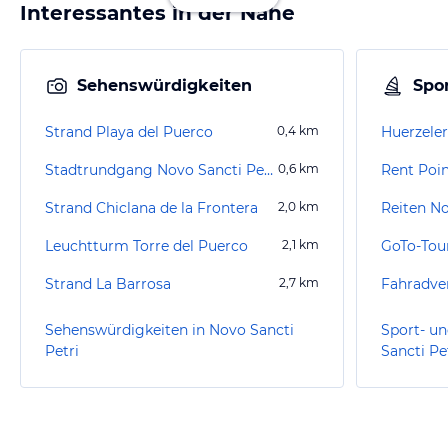
Interessantes in der Nähe
Sehenswürdigkeiten
Spor
Strand Playa del Puerco
0,4
km
Stadtrundgang Novo Sancti Petri
0,6
km
Rent Poin
Strand Chiclana de la Frontera
2,0
km
Reiten No
Leuchtturm Torre del Puerco
2,1
km
GoTo-Tou
Strand La Barrosa
2,7
km
Sehenswürdigkeiten in Novo Sancti
Sport- un
Petri
Sancti Pe