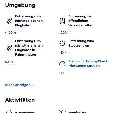
Umgebung
Entfernung zum
Entfernung zu
nächstgelegenen
öffentlichen
Flughafen
Verkehrsmitteln
< 100 km
< 200 m
Entfernung zum
Entfernung zum
nächstgelegenen
Stadtzentrum
Flughafen in
< 10 km
Fahrminuten
Station für HolidayCheck
50 min
Mietwagen Spanien
< 10 km
Mehr anzeigen
Aktivitäten
Wassersport
Tennisplatz