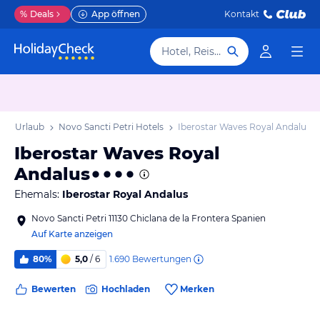
%
Deals
App öffnen
Kontakt
Hotel, Reiseziel
tri Urlaub
Novo Sancti Petri Hotels
Iberostar Waves Royal Andalus
Iberostar Waves Royal
Andalus
Ehemals:
Iberostar Royal Andalus
Novo Sancti Petri 11130 Chiclana de la Frontera Spanien
Auf Karte anzeigen
1.690
Bewertungen
80%
5,0
/ 6
Bewerten
Hochladen
Merken