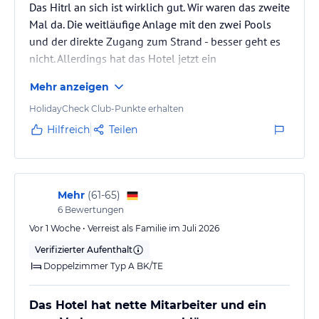
Das Hitrl an sich ist wirklich gut. Wir waren das zweite
Mal da. Die weitläufige Anlage mit den zwei Pools
und der direkte Zugang zum Strand - besser geht es
nicht. Allerdings hat das Hotel jetzt ein
„Spatzenproblem“. Wenn man anfänglich noch denkt,
Mehr anzeigen
dass es noch niedlich ist, wenn die Vögel auch in die
Lobby fliegen, hört der Spaß doch wohl auf, wenn sie
HolidayCheck Club-Punkte erhalten
im Speisesaal sind. Sie haben sich auch nicht
Hilfreich
Teilen
einzelne verirrt, sondern sie fliegen ganz gezielt bis
dort hinein, sitzen auf Stühlen, Tischen, Böden und
hoffen,…
Mehr
(
61-65
)
6
Bewertungen
Vor 1 Woche • Verreist als Familie im Juli 2026
Verifizierter Aufenthalt
Doppelzimmer Typ A BK/TE
Das Hotel hat nette Mitarbeiter und ein