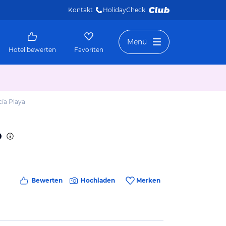
Kontakt
HolidayCheck 
Menü
Hotel bewerten
Favoriten
cía Playa
Bewerten
Hochladen
Merken