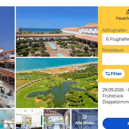
Pauscha
Abflughafen
6 Flughäfe
Reisedauer
vom Hotelier, April 2016
Filter
29.09.2026 - 
Frühstück
Doppelzimm
vom Hotelier, Mai 2013
Alle Bilder
(
2 452
)