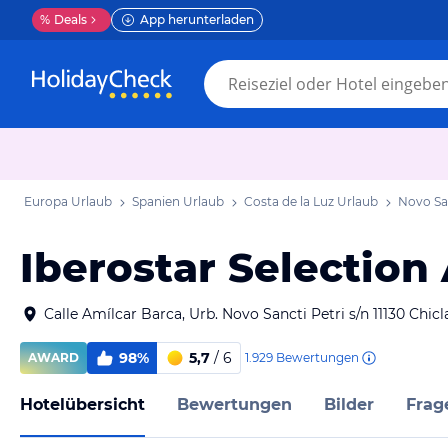
%
Deals
App herunterladen
Europa Urlaub
Spanien Urlaub
Costa de la Luz Urlaub
Novo San
Iberostar Selection
Calle Amílcar Barca, Urb. Novo Sancti Petri s/n 11130 Chic
98%
5,7
/ 6
1.929
Bewertungen
AWARD
Hotelübersicht
Bewertungen
Bilder
Frag