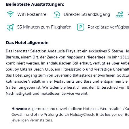
Beliebteste Ausstattungen:
Wifi kostenfrei
Direkter Strandzugang
P
55 Minuten zum Flughafen
Parkplätze verfügba
Das Hotel allgemein
Das Iberostar Selection Andalucía Playa ist ein exklusives 5-Sterne-
Barrosa, einem Ort, der Zeuge von Napoleons Niederlage im Jahr 181
kombiniert werden. Im andalusischen Stil erbaut, verfügt es über Auß
Soul by Cataria Beach Club, ein Fitnessstudio und vielfältige Unterha
das Hotel Zugang zum von Severiano Ballesteros entworfenen Golfclub
kulinarische Vielfalt in vier Restaurants und Bars und entspannen Sie
Gärten umgeben ist. Wir laden Sie herzlich ein, den Unterschied von Ib
Nachhaltigkeit und makellosen Service vereint.
Hinweis:
Allgemeine und unverbindliche Hoteliers-/Veranstalter-/K
Gewähr und ohne Prüfung durch HolidayCheck. Bitte lies vor der B
jeweiligen Veranstalters.