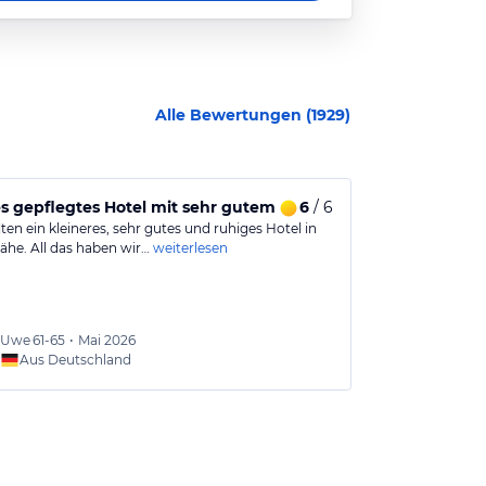
Alle Bewertungen (
1929
)
sphäre.
s gepflegtes Hotel mit sehr gutem Essen
6
/ 6
Willkommen 
ten ein kleineres, sehr gutes und ruhiges Hotel in
Hier ist der U
ähe. All das haben wir…
weiterlesen
erfüllt, bevor
Uwe
61-65
•
Mai 2026
Jeanne
Aus Deutschland
Aus