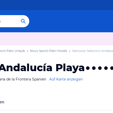
cti Petri Urlaub
Novo Sancti Petri Hotels
Iberostar Selection Andalu
 Andalucía Playa
lana de la Frontera Spanien
Auf Karte anzeigen
en