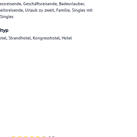
essreisende, Geschäftsreisende, Badeurlauber,
eitsreisende, Urlaub zu zweit, Familie, Singles mit
 Singles
ltyp
otel, Strandhotel, Kongresshotel, Hotel