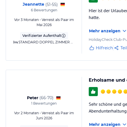
Jeannette
(
51-55
)
Hier ist der Urlau
6
Bewertungen
hatte.
Vor 3 Monaten • Verreist als Paar im
Mai 2026
Mehr anzeigen
Verifizierter Aufenthalt
HolidayCheck Club-Pu
STANDARD DOPPEL ZIMMER MEERBLICK
Hilfreich
Tei
Erholsame und 
Peter
(
66-70
)
1
Bewertungen
Sehr schöne und gep
Abendunterhaltung. 
Vor 2 Monaten • Verreist als Paar im
Juni 2026
Mehr anzeigen