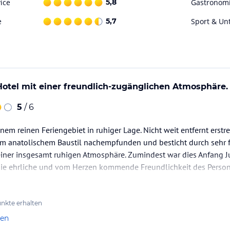
ice
5,8
Gastronom
e
5,7
Sport & Un
Hotel mit einer freundlich-zugänglichen Atmosphäre.
5
/ 6
inem reinen Feriengebiet in ruhiger Lage. Nicht weit entfernt erstre
dem anatolischem Baustil nachempfunden und besticht durch sehr 
ner insgesamt ruhigen Atmosphäre. Zumindest war dies Anfang Ju
die ehrliche und vom Herzen kommende Freundlichkeit des Person
nkte erhalten
len