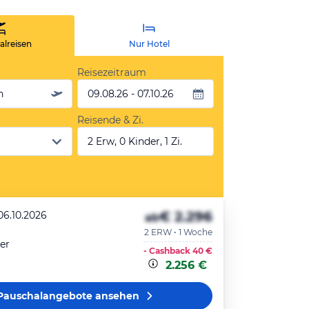
lreisen
Nur Hotel
Reisezeitraum
n
09.08.26 - 07.10.26
Reisende & Zi.
2 Erw, 0 Kinder, 1 Zi.
€ 2.296
06.10.2026
ab
2 ERW • 1 Woche
er
- Cashback
40 €
2.256 €
Pauschalangebote
ansehen