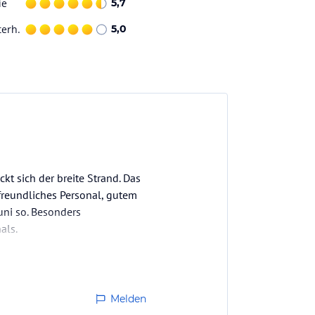
ie
5,7
terh.
5,0
ckt sich der breite Strand. Das
freundliches Personal, gutem
ni so. Besonders
als.
Melden