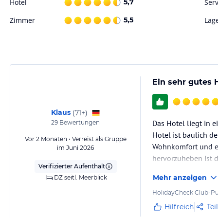
Hotel
5,7
Serv
Zimmer
5,5
Lag
Ein sehr gutes 
Klaus
(
71+
)
Das Hotel liegt in e
29
Bewertungen
Hotel ist baulich 
Vor 2 Monaten • Verreist als Gruppe
Wohnkomfort und ei
im Juni 2026
hervorzuheben ist 
Verifizierter Aufenthalt
Mehr anzeigen
DZ seitl. Meerblick
HolidayCheck Club-Pu
Hilfreich
Tei