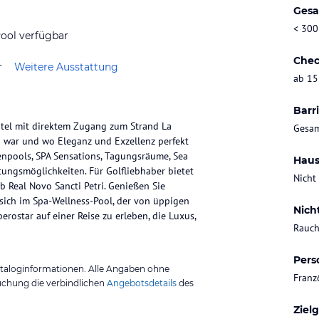
Gesa
< 300
ool verfügbar
Chec
r
Weitere Ausstattung
ab 15
Barri
Hotel mit direktem Zugang zum Strand La
Gesam
1 war und wo Eleganz und Exzellenz perfekt
enpools, SPA Sensations, Tagungsräume, Sea
Haus
ltungsmöglichkeiten. Für Golfliebhaber bietet
Nicht
 Real Novo Sancti Petri. Genießen Sie
 sich im Spa-Wellness-Pool, der von üppigen
Nich
erostar auf einer Reise zu erleben, die Luxus,
Rauch
Pers
ataloginformationen. Alle Angaben ohne
Franz
uchung die verbindlichen
Angebotsdetails
des
Ziel