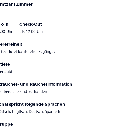
mtzahl Zimmer
k-In
Check-Out
:00 Uhr
bis 12:00 Uhr
erefreiheit
tes Hotel barrierefrei zugänglich
tiere
 erlaubt
traucher- und Raucherinformation
erbereiche sind vorhanden
onal spricht folgende Sprachen
ösisch, Englisch, Deutsch, Spanisch
gruppe