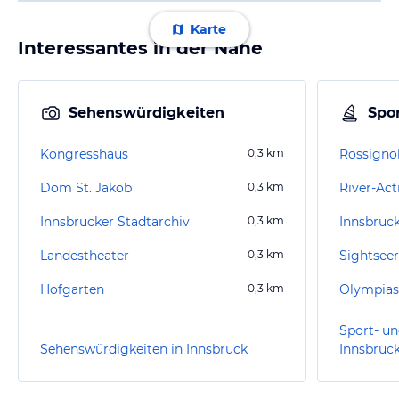
Karte
Interessantes in der Nähe
Sehenswürdigkeiten
Spor
Kongresshaus
0,3
km
Rossigno
Dom St. Jakob
0,3
km
River-Act
Innsbrucker Stadtarchiv
0,3
km
Innsbruc
Landestheater
0,3
km
Sightseer
Hofgarten
0,3
km
Olympias
Sport- un
Sehenswürdigkeiten in Innsbruck
Innsbruc