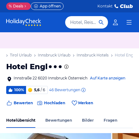
%
Deals
App öffnen
Kontakt
Hotel, Reiseziel
ub
Tirol Urlaub
Innsbruck Urlaub
Innsbruck Hotels
Hotel Engl
Hotel Engl
Innstraße 22 6020 Innsbruck Österreich
Auf Karte anzeigen
46
Bewertungen
100%
5,6
/ 6
Bewerten
Hochladen
Merken
Hotelübersicht
Bewertungen
Bilder
Fragen