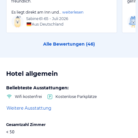
freundlich.
gerin
Es liegt direkt am Inn und…
weiterlesen
Sabine
61-65
•
Juli 2026
Aus Deutschland
Alle Bewertungen (
46
)
Hotel allgemein
Beliebteste Ausstattungen:
Wifi kostenfrei
Kostenlose Parkplätze
Weitere Ausstattung
Gesamtzahl Zimmer
< 50