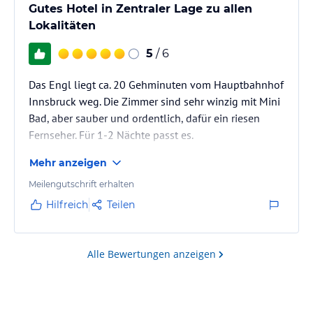
Gutes Hotel in Zentraler Lage zu allen
Lokalitäten
5
/ 6
Das Engl liegt ca. 20 Gehminuten vom Hauptbahnhof
Innsbruck weg. Die Zimmer sind sehr winzig mit Mini
Bad, aber sauber und ordentlich, dafür ein riesen
Fernseher. Für 1-2 Nächte passt es.
Mehr anzeigen
Der Empfang ist ok, freundlich, nicht
überschwänglich.
Meilengutschrift erhalten
Hilfreich
Teilen
Das Frühstücksbuffet ist gut mit Müsli, Brotsorten,
Semmeln, diverse Wurst, Käse, Marmelade, Rührei,
gekochte Eier, Kuchen. Kaffee, Tee so viel man
Alle Bewertungen anzeigen
möchte.
Wir waren dort, wg. Besuch des Weihnachtsmarktes