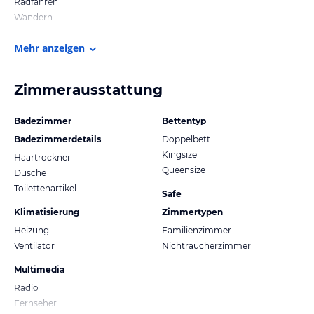
Radfahren
Wandern
Mehr anzeigen
Zimmerausstattung
Badezimmer
Bettentyp
Badezimmerdetails
Doppelbett
Kingsize
Haartrockner
Queensize
Dusche
Toilettenartikel
Safe
Klimatisierung
Zimmertypen
Heizung
Familienzimmer
Ventilator
Nichtraucherzimmer
Multimedia
Radio
Fernseher