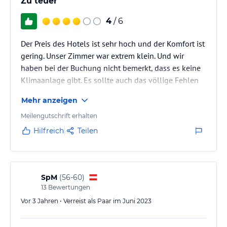
Zu teuer
4
/ 6
Der Preis des Hotels ist sehr hoch und der Komfort ist
gering. Unser Zimmer war extrem klein. Und wir
haben bei der Buchung nicht bemerkt, dass es keine
Klimaanlage gibt. Es sollte auch das völlige Fehlen
einer Schalldämmung erwähnt werden, weshalb wir
Mehr anzeigen
nicht richtig schlafen konnten. Im Allgemeinen ist der
Hauptvorteil des Hotels seine Lage in der Nähe des
Meilengutschrift erhalten
Stadtzentrums und der schönen Promenade.
Hilfreich
Teilen
SpM
(
56-60
)
13
Bewertungen
Vor 3 Jahren • Verreist als Paar im Juni 2023