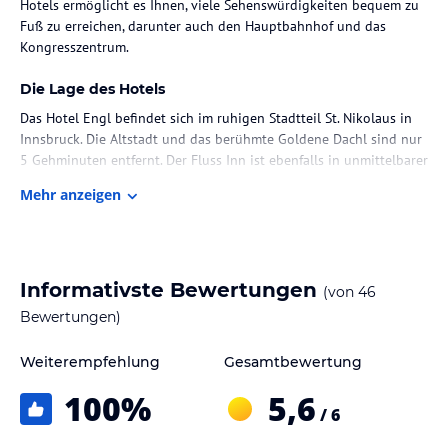
Hotels ermöglicht es Ihnen, viele Sehenswürdigkeiten bequem zu
Fuß zu erreichen, darunter auch den Hauptbahnhof und das
Kongresszentrum.
Die Lage des Hotels
Das Hotel Engl befindet sich im ruhigen Stadtteil St. Nikolaus in
Innsbruck. Die Altstadt und das berühmte Goldene Dachl sind nur
5 Gehminuten entfernt. Der Fluss Inn ist ebenfalls in unmittelbarer
Nähe und die Hungerburgbahn, eine Seilbahn, erreichen Sie zu
Mehr anzeigen
Fuß in 10 Minuten. Sie können auch den Hauptbahnhof in 20
Minuten zu Fuß oder mit dem Bus der Linie D in 15 Minuten
erreichen. Der Flughafen ist nur 10 Fahrminuten entfernt.
Zimmer / Unterbringung im Hotel
Informativste Bewertungen
(von
46
Die Zimmer im Hotel Engl verfügen über ein eigenes Bad mit
Bewertungen)
einem Haartrockner. Die meisten Zimmer bieten zudem einen
Flachbild-TV und WLAN. Sie können zwischen Zimmern im
Weiterempfehlung
Gesamtbewertung
Hauptgebäude oder in einem der Nebengebäude wählen.
100
%
5,6
/ 6
Gastronomie im Hotel