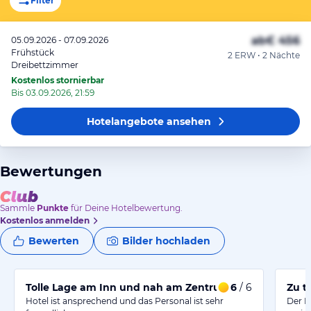
Filter
ab
€ 456
05.09.2026 - 07.09.2026
Frühstück
2 ERW • 2 Nächte
Dreibettzimmer
Kostenlos stornierbar
Bis 03.09.2026, 21:59
Hotelangebote
ansehen
Bewertungen
Sammle
Punkte
für Deine Hotelbewertung.
Kostenlos anmelden
Bewerten
Bilder hochladen
Tolle Lage am Inn und nah am Zentrum.
6
/ 6
Zu t
Hotel ist ansprechend und das Personal ist sehr
Der P