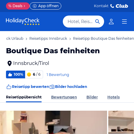
%
Deals
App öffnen
Kontakt
Hotel, Reiseziel
bruck Urlaub
Reisetipps Innsbruck
Reisetipp Boutique Das feinheiten
Boutique Das feinheiten
Innsbruck/Tirol
100%
6
/ 6
1 Bewertung
Reisetipp bewerten
Bilder hochladen
Reisetippübersicht
Bewertungen
Bilder
Hotels