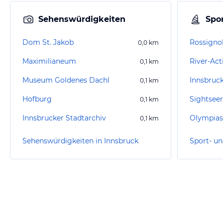
Sehenswürdigkeiten
Spor
Dom St. Jakob
Rossigno
0,0
km
Maximilianeum
River-Act
0,1
km
Museum Goldenes Dachl
Innsbruc
0,1
km
Hofburg
Sightseer
0,1
km
Innsbrucker Stadtarchiv
Olympias
0,1
km
Sehenswürdigkeiten in Innsbruck