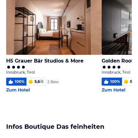
H5 Grauer Bär Studios & More
Golden Roof 
Innsbruck, Tirol
Innsbruck, Tirol
100
%
5,6
/
6
100
%
5,7
/
2 Bew.
Zum Hotel
Zum Hotel
Infos Boutique Das feinheiten