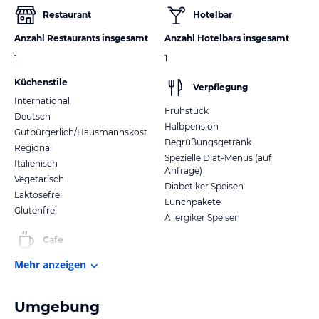
Restaurant
Hotelbar
Anzahl Restaurants insgesamt
Anzahl Hotelbars insgesamt
1
1
Küchenstile
Verpflegung
International
Frühstück
Deutsch
Halbpension
Gutbürgerlich/Hausmannskost
Begrüßungsgetränk
Regional
Spezielle Diät-Menüs (auf
Italienisch
Anfrage)
Vegetarisch
Diabetiker Speisen
Laktosefrei
Lunchpakete
Glutenfrei
Allergiker Speisen
Cafe
Mehr anzeigen
Umgebung