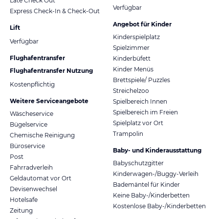
Late Check Out
Verfügbar
Express Check-In & Check-Out
Angebot für Kinder
Lift
Kinderspielplatz
Verfügbar
Spielzimmer
Flughafentransfer
Kinderbüfett
Kinder Menüs
Flughafentransfer Nutzung
Brettspiele/ Puzzles
Kostenpflichtig
Streichelzoo
Weitere Serviceangebote
Spielbereich Innen
Spielbereich im Freien
Wäscheservice
Spielplatz vor Ort
Bügelservice
Trampolin
Chemische Reinigung
Büroservice
Baby- und Kinderausstattung
Post
Babyschutzgitter
Fahrradverleih
Kinderwagen-/Buggy-Verleih
Geldautomat vor Ort
Bademäntel für Kinder
Devisenwechsel
Keine Baby-/Kinderbetten
Hotelsafe
Kostenlose Baby-/Kinderbetten
Zeitung