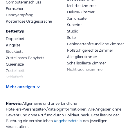
Computeranschluss
Mehrbettzimmer
Fernseher
Deluxe-Zimmer
Handyempfang
Juniorsuite
Kostenlose Ortsgespräche
Superior
Bettentyp
Studio
Suite
Doppelbett
Behindertenfreundliche Zimmer
Kingsize
Rollstuhlgerechte Zimmer
Stockbett
Allergikerzimmer
Zustellbares Babybett
Schallisolierte Zimmer
Queensize
Nichtraucherzimmer
Zustellbett
Schlafsofa
Mehr anzeigen
Hinweis:
Allgemeine und unverbindliche
Hoteliers-/Veranstalter-/Kataloginformationen. Alle Angaben ohne
Gewähr und ohne Prüfung durch HolidayCheck. Bitte lies vor der
Buchung die verbindlichen
Angebotsdetails
des jeweiligen
Veranstalters.