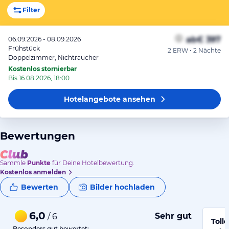
Filter
ab
€ 397
06.09.2026 - 08.09.2026
Frühstück
2 ERW • 2 Nächte
Doppelzimmer, Nichtraucher
Kostenlos stornierbar
Bis 16.08.2026, 18:00
Hotelangebote
ansehen
Bewertungen
Sammle
Punkte
für Deine Hotelbewertung.
Kostenlos anmelden
Bewerten
Bilder hochladen
6,0
Sehr gut
/ 6
Toll
Besonders gut bewertet: