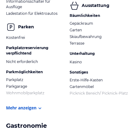
Informationsschalter für
Ausstattung
Ausflüge
Ladestation für Elektroautos
Räumlichkeiten
Gepäckraum
Parken
Garten
Skiaufbewahrung
Kostenfrei
Terrasse
Parkplatzreservierung
verpflichtend
Unterhaltung
Nicht erforderlich
Kasino
Parkmöglichkeiten
Sonstiges
Parkplatz
Erste-Hilfe-Kasten
Parkgarage
Gartenmöbel
Wohnmobilparkplatz
Picknick Bereich/ Picknick-Platz
Mehr anzeigen
Gastronomie