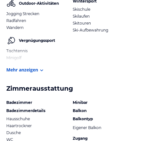
Wintersport
Outdoor-Aktivitäten
Skischule
Jogging Strecken
Skilaufen
Radfahren
Skitouren
Wandern
Ski-Aufbewahrung
Vergnügungssport
Tischtennis
Minigolf
Mehr anzeigen
Zimmerausstattung
Badezimmer
Minibar
Badezimmerdetails
Balkon
Hausschuhe
Balkontyp
Haartrockner
Eigener Balkon
Dusche
Zugang
WC