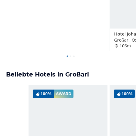
Hotel Joh
Großarl, Ö
106m
Beliebte Hotels in Großarl
100%
100%
AWARD