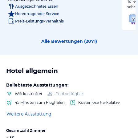
Tolle
Ausgezeichnetes Essen
sehr f
Hervorragender Service
Preis-Leistungs-Verhältnis
Alle Bewertungen (
2071
)
Hotel allgemein
Beliebteste Ausstattungen:
Wifi kostenfrei
Pool verfügbar
45 Minuten zum Flughafen
Kostenlose Parkplätze
Weitere Ausstattung
Gesamtzahl Zimmer
< 50