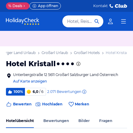
%
Deals
App öffnen
Kontakt
Hotel, Reiseziel
zburger Land Urlaub
Großarl Urlaub
Großarl Hotels
Hotel Kristall
Hotel Kristall
Unterbergstraße 12 5611 Großarl Salzburger Land Österreich
Auf Karte anzeigen
2.071
Bewertungen
100%
6,0
/ 6
Bewerten
Hochladen
Merken
Hotelübersicht
Bewertungen
Bilder
Fragen