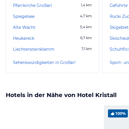
Pfarrkirche Großarl
1,4
km
Spiegelsee
4,7
km
Rucki Zuc
Alte Wacht
5,4
km
Skigebiet
Heukareck
6,7
km
Skischauk
Liechtensteinklamm
7,1
km
Schuhflic
Sehenswürdigkeiten in Großarl
Sport- un
Hotels in der Nähe von Hotel Kristall
100%