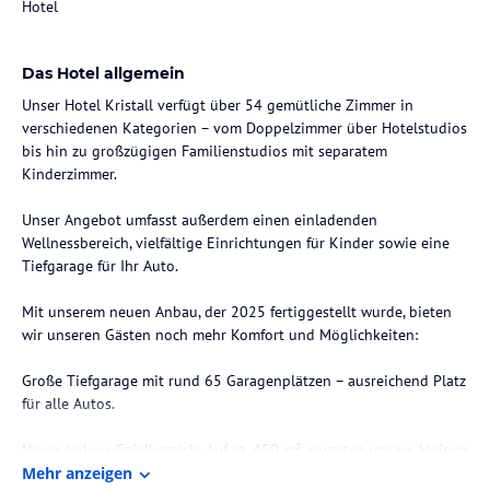
Hotel
Das Hotel allgemein
Unser Hotel Kristall verfügt über 54 gemütliche Zimmer in
verschiedenen Kategorien – vom Doppelzimmer über Hotelstudios
bis hin zu großzügigen Familienstudios mit separatem
Kinderzimmer.
Unser Angebot umfasst außerdem einen einladenden
Wellnessbereich, vielfältige Einrichtungen für Kinder sowie eine
Tiefgarage für Ihr Auto.
Mit unserem neuen Anbau, der 2025 fertiggestellt wurde, bieten
wir unseren Gästen noch mehr Komfort und Möglichkeiten:
Große Tiefgarage mit rund 65 Garagenplätzen – ausreichend Platz
für alle Autos.
Neuer Indoor-Spielbereich: Auf ca. 450 m² erwarten unsere kleinen
Gäste moderne Spielräume für verschiedene Altersgruppen.
Mehr anzeigen