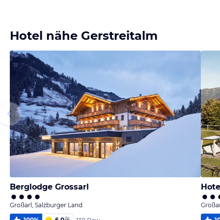
Hotel nähe Gerstreitalm
Berglodge Grossarl
Hot
Großarl, Salzburger Land
Großar
100
%
6,0
/
6
1