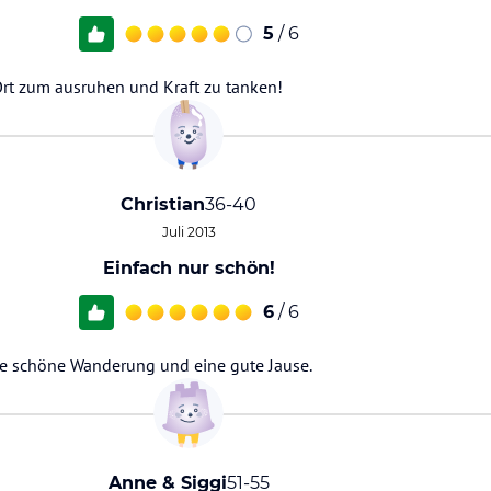
5
/ 6
Ort zum ausruhen und Kraft zu tanken!
Christian
36-40
Juli 2013
Einfach nur schön!
6
/ 6
ine schöne Wanderung und eine gute Jause.
Anne & Siggi
51-55