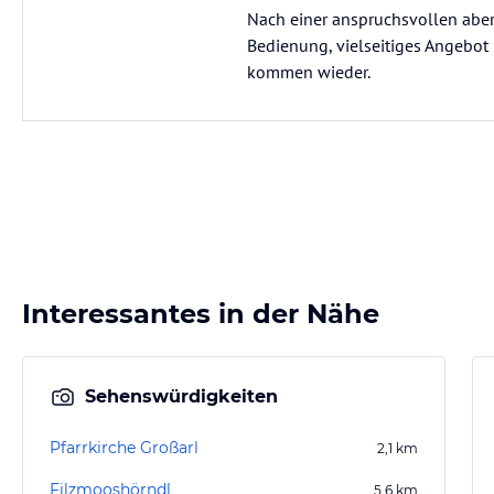
Nach einer anspruchsvollen abe
Bedienung, vielseitiges Angebot
kommen wieder.
Interessantes in der Nähe
Sehenswürdigkeiten
Pfarrkirche Großarl
2,1
km
Filzmooshörndl
5,6
km