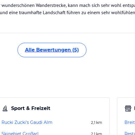
r wunderschönen Wanderstrecke, kann mach sich sehr wohl entspa
 und eine traumhafte Landschaft führen zu einem sehr wohlfühle
Alle Bewertungen (5)
Sport & Freizeit
Rucki Zucki's Gaudi Alm
Brei
2,1
km
Skigebiet Großarl
Rest
2,1
km