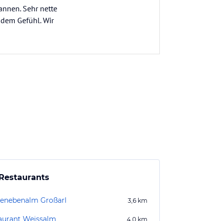
nnen. Sehr nette
ndem Gefühl. Wir
Restaurants
tenebenalm Großarl
3,6
km
aurant Weissalm
4,0
km