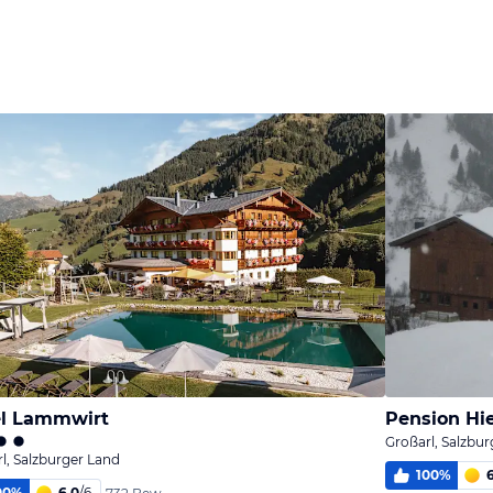
el Lammwirt
Pension Hi
Großarl, Salzbu
l, Salzburger Land
100
%
00
%
6,0
/
6