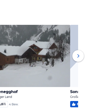
enegghof
Sonnseit Chalets
rger Land
Großarl, Salzburger Land
6,0
/
6
82
%
5,5
/
6
4 Bew.
3 Be