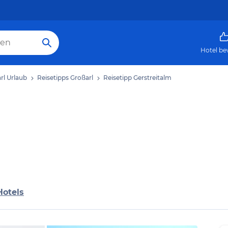
Hotel be
rl Urlaub
Reisetipps Großarl
Reisetipp Gerstreitalm
Hotels