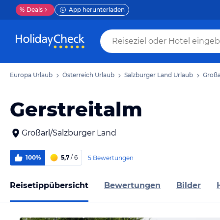
%
Deals
App herunterladen
Europa Urlaub
Österreich Urlaub
Salzburger Land Urlaub
Großa
Gerstreitalm
Großarl/Salzburger Land
100%
5,7
/ 6
5 Bewertungen
Reisetippübersicht
Bewertungen
Bilder