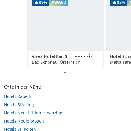
99%
98%
AWARD
Vivea Hotel Bad Schönau - Zum Landsknecht
Hotel Sch
Bad Schönau, Österreich
Maria Tafe
Orte in der Nähe
Hotels
Kapelln
Hotels
Stössing
Hotels
Neustift-Innermanzing
Hotels
Neulengbach
Hotels
St. Pölten