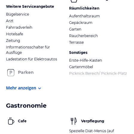
Weitere Serviceangebote
Räumlichkeiten
Bügelservice
Aufenthaltsraum
Arzt
Gepäckraum
Fahrradverleih
Garten
Hotelsafe
Raucherbereich
Zeitung
Terrasse
Informationsschalter für
Ausflüge
Sonstiges
Ladestation für Elektroautos
Erste-Hilfe-Kasten
Gartenmöbel
Parken
Picknick Bereich/ Picknick-Platz
Mehr anzeigen
Gastronomie
Cafe
Verpflegung
Spezielle Diät-Menüs (auf