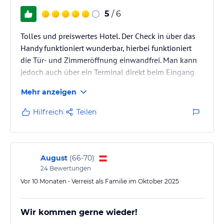
5
/ 6
Tolles und preiswertes Hotel. Der Check in über das
Handy funktioniert wunderbar, hierbei funktioniert
die Tür- und Zimmeröffnung einwandfrei. Man kann
jedoch auch über ein Terminal direkt beim Eingang
einchecken.
Mehr anzeigen
Sehr großer Eingangs- und Allgemeinbereich. Auch
die Zimmer funktional und gut eingerichtet. Sehr
Hilfreich
Teilen
sauberer Eindruck überall. Da man überall und für
alles Platz hat, wirkt das Zimmer sehr offen und groß.
Auch im Bad mit bodengleicher Regendusche fühlt
man sich sehr wohl.
August
(
66-70
)
Großes und gut ausgestattetes…
24
Bewertungen
Vor 10 Monaten • Verreist als Familie im Oktober 2025
Wir kommen gerne wieder!