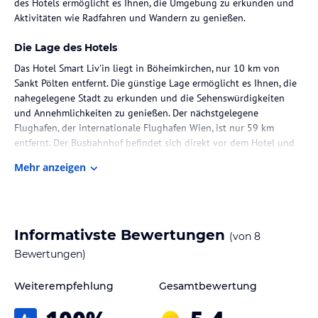
des Hotels ermöglicht es Ihnen, die Umgebung zu erkunden und
Aktivitäten wie Radfahren und Wandern zu genießen.
Die Lage des Hotels
Das Hotel Smart Liv'in liegt in Böheimkirchen, nur 10 km von
Sankt Pölten entfernt. Die günstige Lage ermöglicht es Ihnen, die
nahegelegene Stadt zu erkunden und die Sehenswürdigkeiten
und Annehmlichkeiten zu genießen. Der nächstgelegene
Flughafen, der internationale Flughafen Wien, ist nur 59 km
entfernt. Der Busbahnhof befindet sich direkt vor dem Hotel und
der Hauptbahnhof ist nur 2,1 km entfernt.
Mehr anzeigen
Zimmer / Unterbringung im Hotel
Die Zimmer im Hotel Smart Liv'in sind modern und komfortabel
eingerichtet und bieten alles, was Sie für einen angenehmen
Informativste Bewertungen
(von
8
Aufenthalt benötigen. Jedes Zimmer verfügt über einen Flachbild-
Sat-TV und ein eigenes Bad. Einige Zimmer verfügen sogar über
Bewertungen)
eine Küche mit einer Mikrowelle und einem Toaster, so dass Sie
sich selbst verpflegen können. Ein Schreibtisch steht ebenfalls zur
Weiterempfehlung
Gesamtbewertung
Verfügung, falls Sie arbeiten müssen. Kostenloses WLAN ist in der
gesamten Unterkunft verfügbar.