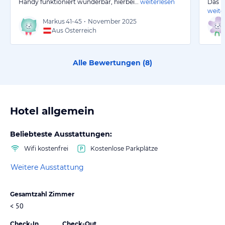
Handy funktioniert wunderbar, hierbei…
weiterlesen
Das P
weite
Markus
41-45
•
November 2025
Aus Österreich
Alle Bewertungen (
8
)
Hotel allgemein
Beliebteste Ausstattungen:
Wifi kostenfrei
Kostenlose Parkplätze
Weitere Ausstattung
Gesamtzahl Zimmer
< 50
Check-In
Check-Out