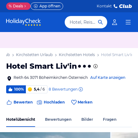
%
Deals
App öffnen
Kontakt
Hotel, Reiseziel
Urlaub
Kirchstetten Urlaub
Kirchstetten Hotels
Hotel Smart Liv'in
Hotel Smart Liv'in
Reith 64 3071 Böheimkirchen Österreich
Auf Karte anzeigen
8
Bewertungen
100%
5,4
/ 6
Bewerten
Hochladen
Merken
Hotelübersicht
Bewertungen
Bilder
Fragen