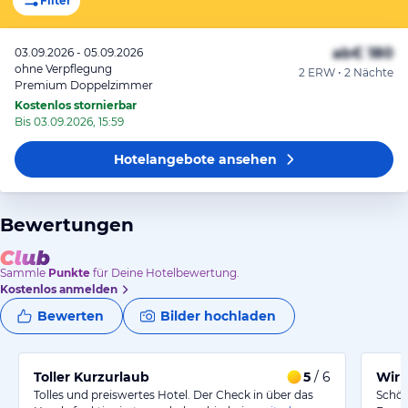
Filter
ab
€ 180
03.09.2026 - 05.09.2026
ohne Verpflegung
2 ERW • 2 Nächte
Premium Doppelzimmer
Kostenlos stornierbar
Bis 03.09.2026, 15:59
Hotelangebote
ansehen
Bewertungen
Sammle
Punkte
für Deine Hotelbewertung.
Kostenlos anmelden
Bewerten
Bilder hochladen
Toller Kurzurlaub
5
/ 6
Wir 
Tolles und preiswertes Hotel. Der Check in über das
Schön