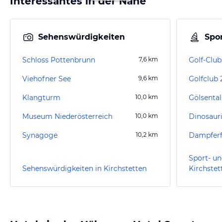
Interessantes in der Nähe
Sehenswürdigkeiten
Spor
Schloss Pottenbrunn
7,6
km
Golf-Clu
Viehofner See
9,6
km
Klangturm
10,0
km
Gölsenta
Museum Niederösterreich
10,0
km
Dinosauri
Synagoge
10,2
km
Dampferf
Sport- un
Sehenswürdigkeiten in Kirchstetten
Kirchstet