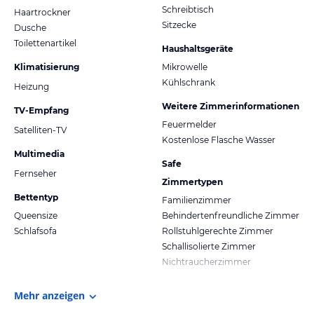
Schreibtisch
Haartrockner
Sitzecke
Dusche
Toilettenartikel
Haushaltsgeräte
Klimatisierung
Mikrowelle
Kühlschrank
Heizung
Weitere Zimmerinformationen
TV-Empfang
Feuermelder
Satelliten-TV
Kostenlose Flasche Wasser
Multimedia
Safe
Fernseher
Zimmertypen
Bettentyp
Familienzimmer
Queensize
Behindertenfreundliche Zimmer
Schlafsofa
Rollstuhlgerechte Zimmer
Schallisolierte Zimmer
Nichtraucherzimmer
Mehr anzeigen