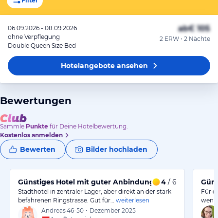
Filter
ab
€ 105
06.09.2026 - 08.09.2026
ohne Verpflegung
2 ERW • 2 Nächte
Double Queen Size Bed
Hotelangebote
ansehen
Bewertungen
Sammle
Punkte
für Deine Hotelbewertung.
Kostenlos anmelden
Bewerten
Bilder hochladen
Günstiges Hotel mit guter Anbindung an öffentliche Ve
4
/ 6
Güns
Stadthotel in zentraler Lager, aber direkt an der stark
Für e
befahrenen Ringstrasse. Gut für…
weiterlesen
wenn 
Andreas
46-50
•
Dezember 2025