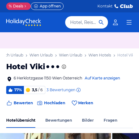
%
Deals
App öffnen
Kontakt
Hotel, Reiseziel
reich Urlaub
Wien Urlaub
Wien Urlaub
Wien Hotels
Hotel Viki
Hotel Viki
6 Herklotzgasse 1150 Wien Österreich
Auf Karte anzeigen
3
Bewertungen
77%
3,5
/ 6
Bewerten
Hochladen
Merken
Hotelübersicht
Bewertungen
Bilder
Fragen