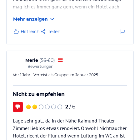
mag ich es immer ganz gern, wenn ein Hotel auch
eine eigene Website hat und man nicht anderswo
Mehr anzeigen
buchen muss.
Hilfreich
Teilen
Merle
(
56-60
)
1
Bewertungen
Vor 1 Jahr • Verreist als Gruppe im Januar 2025
Nicht zu empfehlen
2
/ 6
Lage sehr gut., da in der Nähe Raimund Theater
Zimmer lieblos etwas renoviert. Obwohl Nichtraucher
Hotel, riecht der Flur und wenn Lüftung im WC an ist