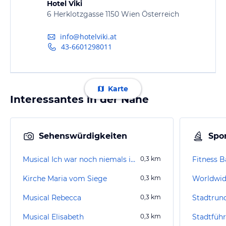
Hotel Viki
6 Herklotzgasse 1150 Wien Österreich
info@hotelviki.at
43-6601298011
Karte
Interessantes in der Nähe
Sehenswürdigkeiten
Spor
Musical Ich war noch niemals in New York
0,3
km
Fitness B
Kirche Maria vom Siege
0,3
km
Worldwid
Musical Rebecca
0,3
km
Musical Elisabeth
0,3
km
Stadtfüh