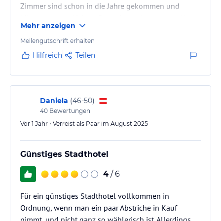
Zimmer sind schon in die Jahre gekommen und
könnten etwas Liebe (=Renovierung) vertragen. Aber
Mehr anzeigen
solide genug, um günstig die Stadt zu besuchen. Das
Haus ist sauber, von daher perfekt für Reisen mit
Meilengutschrift erhalten
kleinem Budget.
Hilfreich
Teilen
Daniela
(
46-50
)
40
Bewertungen
Vor 1 Jahr • Verreist als Paar im August 2025
Günstiges Stadthotel
4
/ 6
Für ein günstiges Stadthotel vollkommen in
Ordnung, wenn man ein paar Abstriche in Kauf
nimmt, und nicht ganz so wählerisch ist. Allerdings