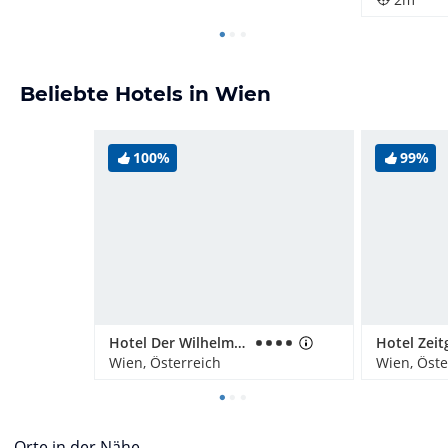
Beliebte Hotels in Wien
100%
99%
Hotel Der Wilhelmshof
Wien, Österreich
Wien, Öste
Orte in der Nähe