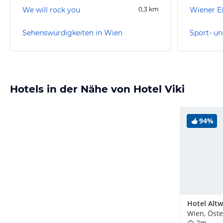
We will rock you
0,3
km
Wiener E
Sehenswürdigkeiten in Wien
Sport- un
Hotels in der Nähe von Hotel Viki
94%
Hotel Alt
Wien, Öste
2m