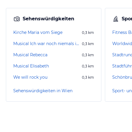
Sehenswürdigkeiten
Spor
Kirche Maria vom Siege
Fitness B
0,3
km
Musical Ich war noch niemals in New York
Worldwid
0,3
km
Musical Rebecca
0,3
km
Musical Elisabeth
Stadtfüh
0,3
km
We will rock you
Schönbr
0,3
km
Sehenswürdigkeiten in Wien
Sport- un