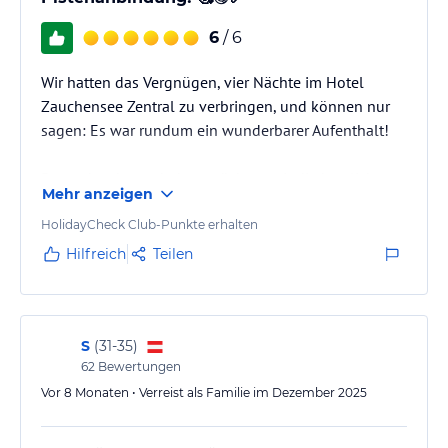
6
/ 6
Wir hatten das Vergnügen, vier Nächte im Hotel
Zauchensee Zentral zu verbringen, und können nur
sagen: Es war rundum ein wunderbarer Aufenthalt!
Besonders hervorheben möchten wir die herzliche,
Mehr anzeigen
familiäre Atmosphäre – man fühlt sich vom ersten
Moment an willkommen und bestens aufgehoben.
HolidayCheck Club-Punkte erhalten
Das Abendessen war ausgezeichnet und jeden Tag
Hilfreich
Teilen
ein Genuss, ebenso wie das Frühstück mit einer sehr
großen und vielfältigen Auswahl.
Die Lage des Hotels ist perfekt für Wintersportler:
S
(
31-35
)
62
Bewertungen
direkt an der Skipiste und am Lift – besser…
Vor 8 Monaten • Verreist als Familie im Dezember 2025