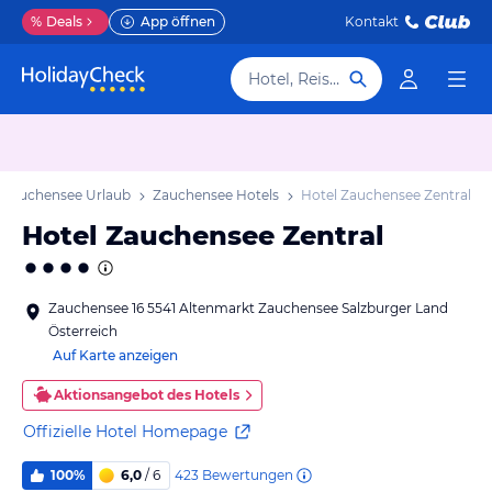
%
Deals
App öffnen
Kontakt
Hotel, Reiseziel
Zauchensee Urlaub
Zauchensee Hotels
Hotel Zauchensee Zentral
Hotel Zauchensee Zentral
Zauchensee 16 5541 Altenmarkt Zauchensee Salzburger Land
Österreich
Auf Karte anzeigen
Aktionsangebot des Hotels
Offizielle Hotel Homepage
423
Bewertungen
100%
6,0
/ 6