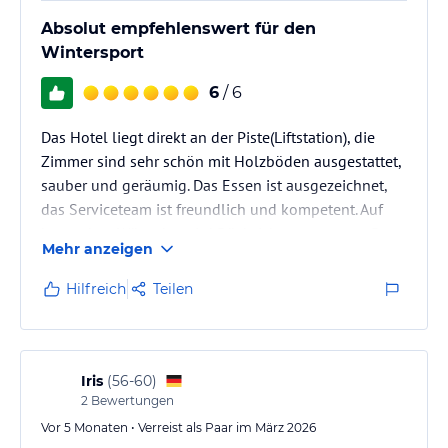
Absolut empfehlenswert für den
Wintersport
6
/ 6
Das Hotel liegt direkt an der Piste(Liftstation), die
Zimmer sind sehr schön mit Holzböden ausgestattet,
sauber und geräumig. Das Essen ist ausgezeichnet,
das Serviceteam ist freundlich und kompetent. Auf
besondere Wünsche wird Rücksicht genommen. Der
Mehr anzeigen
Spa-Bereich wunderschön und geräumig durch einen
Verbindungsgang mit dem Nachbarhotel bequem
Hilfreich
Teilen
erreichbar. Die gesamte Atmosphäre ist angenehm
und familiär.
Iris
(
56-60
)
2
Bewertungen
Vor 5 Monaten • Verreist als Paar im März 2026