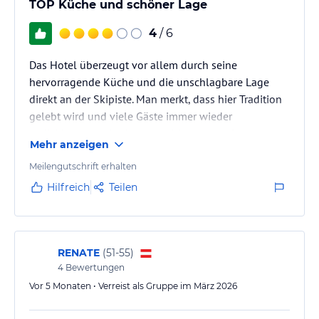
TOP Küche und schöner Lage
4
/ 6
Das Hotel überzeugt vor allem durch seine
hervorragende Küche und die unschlagbare Lage
direkt an der Skipiste. Man merkt, dass hier Tradition
gelebt wird und viele Gäste immer wieder
zurückkommen. Auch wenn nicht alles auf dem
Mehr anzeigen
neuesten Stand ist, fühlt man sich insgesamt
willkommen.
Meilengutschrift erhalten
Hilfreich
Teilen
RENATE
(
51-55
)
4
Bewertungen
Vor 5 Monaten • Verreist als Gruppe im März 2026