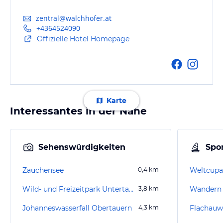
zentral@walchhofer.at
+4364524090
Offizielle Hotel Homepage
Karte
Interessantes in der Nähe
Sehenswürdigkeiten
Spor
Zauchensee
0,4
km
Weltcupa
Wild- und Freizeitpark Untertauern
3,8
km
Wandern
Johanneswasserfall Obertauern
4,3
km
Flachauw