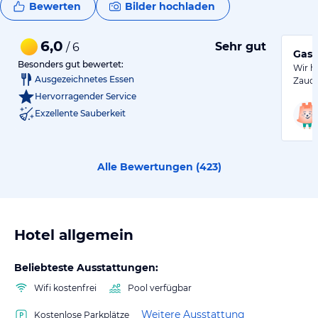
Bewerten
Bilder hochladen
6,0
Sehr gut
/ 6
Gast
Besonders gut bewertet:
Wir h
Ausgezeichnetes Essen
Zauch
Hervorragender Service
Exzellente Sauberkeit
Alle Bewertungen (
423
)
Hotel allgemein
Beliebteste Ausstattungen:
Wifi kostenfrei
Pool verfügbar
Weitere Ausstattung
Kostenlose Parkplätze