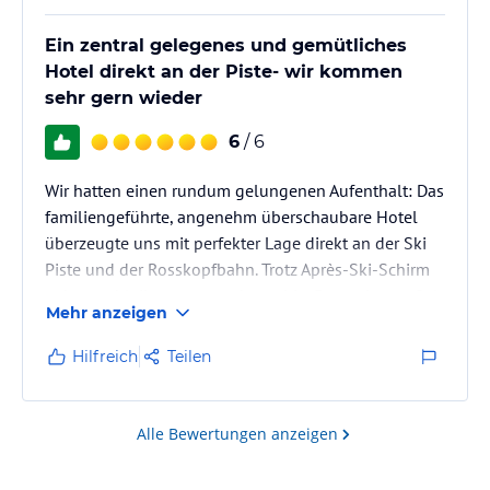
Ein zentral gelegenes und gemütliches
Hotel direkt an der Piste- wir kommen
sehr gern wieder
6
/ 6
Wir hatten einen rundum gelungenen Aufenthalt: Das
familiengeführte, angenehm überschaubare Hotel
überzeugte uns mit perfekter Lage direkt an der Ski
Piste und der Rosskopfbahn. Trotz Après-Ski-Schirm
nebenan bleibt es angenehm ruhig. Besonders gefiel
Mehr anzeigen
uns der urige, gemütliche Charme mit viel Holz, das
sehr gute Essen sowie das ausgesprochen
Hilfreich
Teilen
freundliche Personal. Der direkte unterirdische
Zugang zum modernen Wellnessbereich im
Nachbarhotel war perfekt. Wir waren sehr zufrieden
Alle Bewertungen anzeigen
und können das Hotel uneingeschränkt…