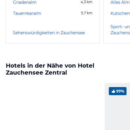
Gnadenalm
4,3
km
Alles Alm
Tauernkaralm
5,7
km
Kutschen
Sport- un
Sehenswürdigkeiten in Zauchensee
Zauchens
Hotels in der Nähe von Hotel
Zauchensee Zentral
99%