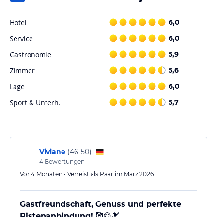
Hotel
6,0
Service
6,0
Gastronomie
5,9
Zimmer
5,6
Lage
6,0
Sport & Unterh.
5,7
Viviane
(
46-50
)
4
Bewertungen
Vor 4 Monaten • Verreist als Paar im März 2026
Gastfreundschaft, Genuss und perfekte
Pistenanbindung! 🥰😋🎿