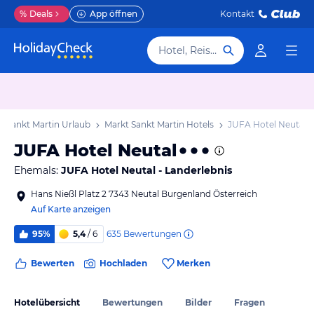
%
Deals
App öffnen
Kontakt
Hotel, Reiseziel
t Sankt Martin Urlaub
Markt Sankt Martin Hotels
JUFA Hotel Neutal
JUFA Hotel Neutal
Ehemals:
JUFA Hotel Neutal - Landerlebnis
Hans Nießl Platz 2 7343 Neutal Burgenland Österreich
Auf Karte anzeigen
635
Bewertungen
95%
5,4
/ 6
Bewerten
Hochladen
Merken
Hotelübersicht
Bewertungen
Bilder
Fragen