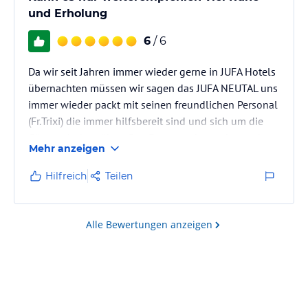
und Erholung
6
/ 6
Da wir seit Jahren immer wieder gerne in JUFA Hotels
übernachten müssen wir sagen das JUFA NEUTAL uns
immer wieder packt mit seinen freundlichen Personal
(Fr.Trixi) die immer hilfsbereit sind und sich um die
Gäste sehr bemühen. Das Essen und ganz besonders
Mehr anzeigen
das sehr gute Frühstück und das noch auf der Terasse
überzeugt uns immer wieder aufs neue zu buchen.
Hilfreich
Teilen
Die neuen 4 Sterne Zimmer überzeugen auch voll
und ganz auch mit ihren Extras große Badewanne mit
Sicht aufs Tal und wie die Infarotkabine einfach nur
Alle Bewertungen anzeigen
toll.…