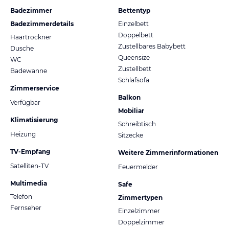
Badezimmer
Bettentyp
Badezimmerdetails
Einzelbett
Doppelbett
Haartrockner
Zustellbares Babybett
Dusche
Queensize
WC
Zustellbett
Badewanne
Schlafsofa
Zimmerservice
Balkon
Verfügbar
Mobiliar
Klimatisierung
Schreibtisch
Heizung
Sitzecke
TV-Empfang
Weitere Zimmerinformationen
Satelliten-TV
Feuermelder
Multimedia
Safe
Telefon
Zimmertypen
Fernseher
Einzelzimmer
Doppelzimmer