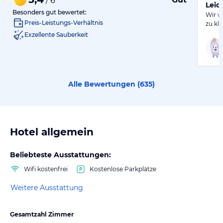
/ 6
Leid
Besonders gut bewertet:
Wir w
Preis-Leistungs-Verhältnis
zu kl
Exzellente Sauberkeit
Alle Bewertungen (
635
)
Hotel allgemein
Beliebteste Ausstattungen:
Wifi kostenfrei
Kostenlose Parkplätze
Weitere Ausstattung
Gesamtzahl Zimmer