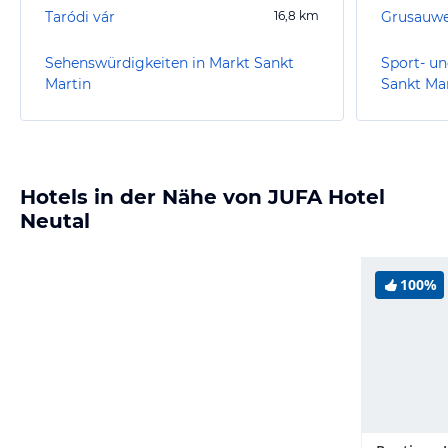
Taródi vár
16,8
km
Grusauwe
Sehenswürdigkeiten in Markt Sankt
Sport- un
Martin
Sankt Ma
Hotels in der Nähe von JUFA Hotel
Neutal
100%