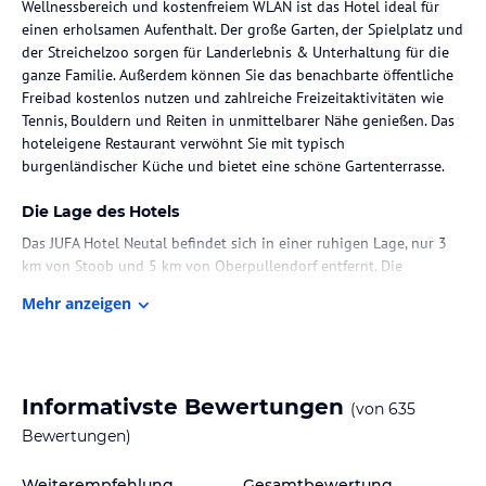
Wellnessbereich und kostenfreiem WLAN ist das Hotel ideal für
einen erholsamen Aufenthalt. Der große Garten, der Spielplatz und
der Streichelzoo sorgen für Landerlebnis & Unterhaltung für die
ganze Familie. Außerdem können Sie das benachbarte öffentliche
Freibad kostenlos nutzen und zahlreiche Freizeitaktivitäten wie
Tennis, Bouldern und Reiten in unmittelbarer Nähe genießen. Das
hoteleigene Restaurant verwöhnt Sie mit typisch
burgenländischer Küche und bietet eine schöne Gartenterrasse.
Die Lage des Hotels
Das JUFA Hotel Neutal befindet sich in einer ruhigen Lage, nur 3
km von Stoob und 5 km von Oberpullendorf entfernt. Die
Umgebung bietet eine malerische Landschaft mit vielen
Mehr anzeigen
Möglichkeiten zum Wandern und Radfahren. Ein Supermarkt ist
nur 1 km entfernt und bietet Ihnen alle Annehmlichkeiten, die Sie
während Ihres Aufenthalts benötigen.
Zimmer / Unterbringung im Hotel
Informativste Bewertungen
(von
635
Das JUFA Hotel Neutal bietet eine Vielzahl von Zimmern, die
Bewertungen)
sowohl im Hauptgebäude als auch in einem neu erbauten Bereich
untergebracht sind. Die Zimmer im Hauptgebäude bieten ein 3-
Weiterempfehlung
Gesamtbewertung