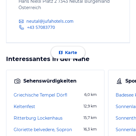
Hans Nießl Platz 2 7343 Neutal Burgenland
Österreich
neutal@jufahotels.com
+43 57083770
Karte
Interessantes in der Nähe
Sehenswürdigkeiten
Spor
Griechische Tempel Dörfl
6,0
km
Badesee 
Keltenfest
12,9
km
Sonnenla
Ritterburg Lockenhaus
15,7
km
Sonnent
Gloriette belvedere, Sopron
16,3
km
Sonnenla