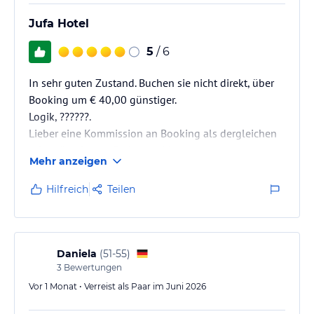
Jufa Hotel
5
/ 6
In sehr guten Zustand. Buchen sie nicht direkt, über
Booking um € 40,00 günstiger.
Logik, ??????.
Lieber eine Kommission an Booking als dergleichen
oder günstigeren Preis anzubieten.
Mehr anzeigen
Das ist Grazer Logik, oder besser gesagt, auch so
kann man Gäste vergraulen!
Hilfreich
Teilen
Daniela
(
51-55
)
3
Bewertungen
Vor 1 Monat • Verreist als Paar im Juni 2026