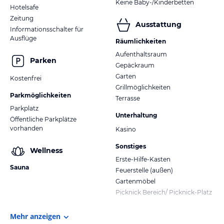
Keine Baby-/Kinderbetten
Hotelsafe
Zeitung
Ausstattung
Informationsschalter für
Ausflüge
Räumlichkeiten
Aufenthaltsraum
Parken
Gepäckraum
Garten
Kostenfrei
Grillmöglichkeiten
Parkmöglichkeiten
Terrasse
Parkplatz
Unterhaltung
Öffentliche Parkplätze
vorhanden
Kasino
Sonstiges
Wellness
Erste-Hilfe-Kasten
Sauna
Feuerstelle (außen)
Gartenmöbel
Picknick Bereich/ Picknick-Platz
Mehr anzeigen