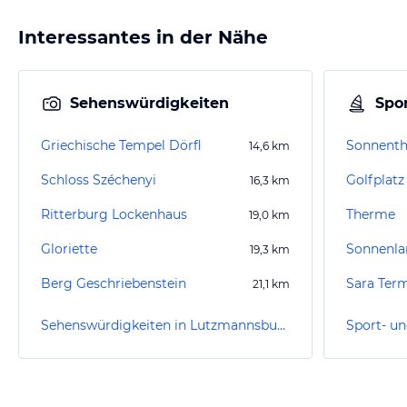
Interessantes in der Nähe
Sehenswürdigkeiten
Spor
Griechische Tempel Dörfl
Sonnent
14,6
km
Schloss Széchenyi
Golfplat
16,3
km
Ritterburg Lockenhaus
Therme
19,0
km
Gloriette
Sonnenla
19,3
km
Berg Geschriebenstein
Sara Ter
21,1
km
Sehenswürdigkeiten in Lutzmannsburg