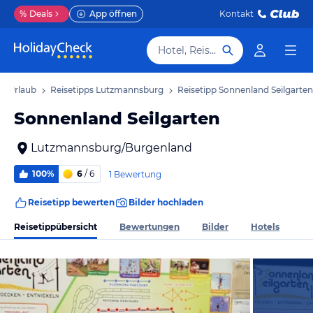
%
Deals
App öffnen
Kontakt
Hotel, Reiseziel
g Urlaub
Reisetipps Lutzmannsburg
Reisetipp Sonnenland Seilgarten
Sonnenland Seilgarten
Lutzmannsburg/Burgenland
100%
6
/ 6
1 Bewertung
Reisetipp bewerten
Bilder hochladen
Reisetippübersicht
Bewertungen
Bilder
Hotels