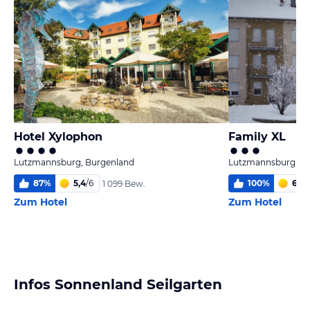
Hotel Xylophon
Family XL
Lutzmannsburg, Burgenland
Lutzmannsburg, B
87
%
5,4
/
6
100
%
6,0
/
1 099 Bew.
Zum Hotel
Zum Hotel
Infos Sonnenland Seilgarten