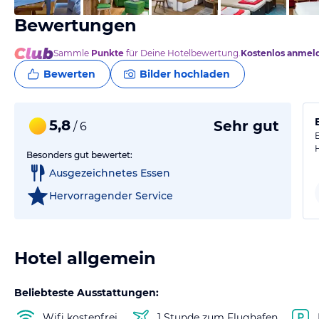
Bewertungen
Sammle
Punkte
für Deine Hotelbewertung.
Kostenlos anmel
Bewerten
Bilder hochladen
5,8
Sehr gut
/ 6
Besonders gut bewertet:
Ausgezeichnetes Essen
Hervorragender Service
Hotel allgemein
Beliebteste Ausstattungen:
Wifi kostenfrei
1 Stunde zum Flughafen