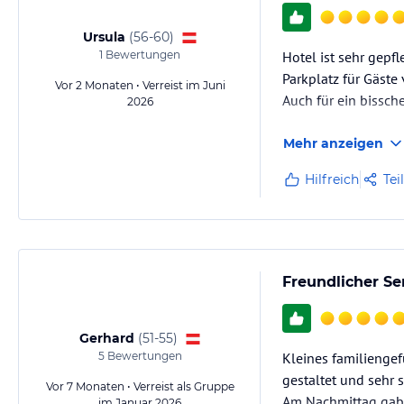
Ursula
(
56-60
)
1
Bewertungen
Hotel ist sehr gepfle
Parkplatz für Gäste
Vor 2 Monaten • Verreist im Juni
Auch für ein bissch
2026
Mehr anzeigen
Hilfreich
Tei
Freundlicher Se
Gerhard
(
51-55
)
5
Bewertungen
Kleines familiengef
gestaltet und sehr 
Vor 7 Monaten • Verreist als Gruppe
Am Nachmittag gab e
im Januar 2026