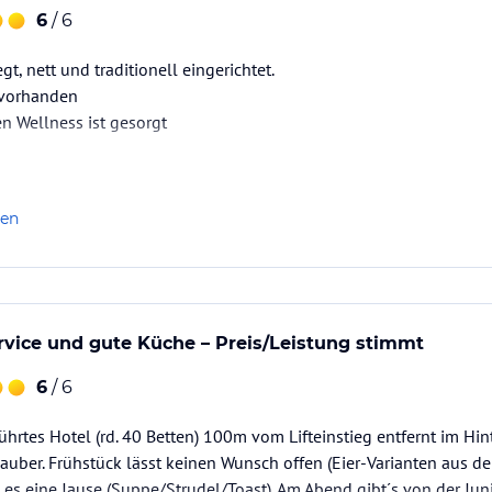
6
/ 6
gt, nett und traditionell eingerichtet.
 vorhanden
en Wellness ist gesorgt
len
rvice und gute Küche – Preis/Leistung stimmt
6
/ 6
ührtes Hotel (rd. 40 Betten) 100m vom Lifteinstieg entfernt im Hi
sauber. Frühstück lässt keinen Wunsch offen (Eier-Varianten aus de
s eine Jause (Suppe/Strudel/Toast). Am Abend gibt´s von der Jun