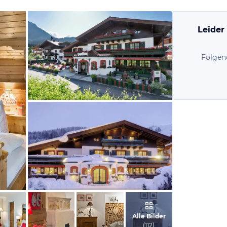
Leider
Folgen
vom Hotelier, Juli 2015
vom Hotelier, Jänner 2017
Alle Bilder
(
112
)