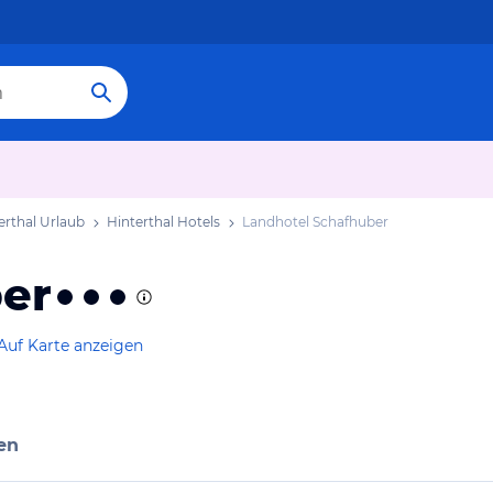
erthal Urlaub
Hinterthal Hotels
Landhotel Schafhuber
er
Auf Karte anzeigen
en