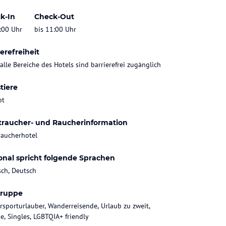
k-In
Check-Out
:00 Uhr
bis 11:00 Uhr
erefreiheit
 alle Bereiche des Hotels sind barrierefrei zugänglich
tiere
bt
traucher- und Raucherinformation
raucherhotel
onal spricht folgende Sprachen
sch, Deutsch
gruppe
rsporturlauber, Wanderreisende, Urlaub zu zweit,
ie, Singles, LGBTQIA+ friendly