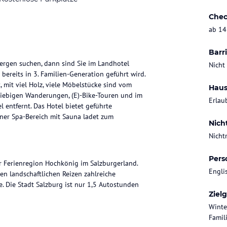
Chec
ab 14
Barri
ergen suchen, dann sind Sie im Landhotel
Nicht
bereits in 3. Familien-Generation geführt wird.
 mit viel Holz, viele Möbelstücke sind vom
Haus
sgiebigen Wanderungen, (E)-Bike-Touren und im
Erlau
l entfernt. Das Hotel bietet geführte
ner Spa-Bereich mit Sauna ladet zum
Nich
Nicht
Pers
er Ferienregion Hochkönig im Salzburgerland.
Engli
n landschaftlichen Reizen zahlreiche
e. Die Stadt Salzburg ist nur 1,5 Autostunden
Ziel
Winte
Famil