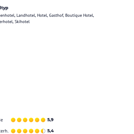
ltyp
ienhotel, Landhotel, Hotel, Gasthof, Boutique Hotel,
rhotel, Skihotel
ie
5,9
terh.
5,4