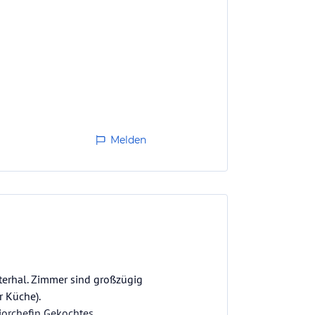
Melden
nterhal. Zimmer sind großzügig
r Küche).
iorchefin Gekochtes.