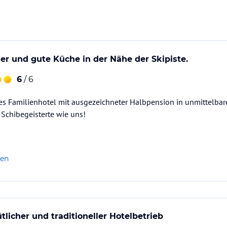
ataloginformationen. Alle Angaben ohne
uchung die verbindlichen
Angebotsdetails
des
 und gute Küche in der Nähe der Skipiste.
6
/ 6
es Familienhotel mit ausgezeichneter Halbpension in unmittelbarer
r Schibegeisterte wie uns!
len
tlicher und traditioneller Hotelbetrieb