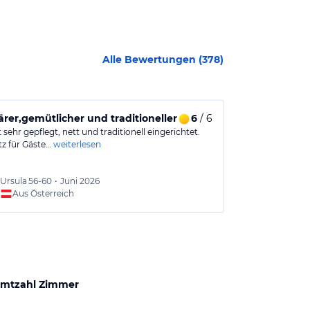
Alle Bewertungen (
378
)
ärer,gemütlicher und traditioneller Hotelbetrieb
6
/ 6
Freundliche
t sehr gepflegt, nett und traditionell eingerichtet.
Kleines famili
tz für Gäste…
weiterlesen
Lifteinstieg en
Ursula
56-60
•
Juni 2026
Gerhar
Aus Österreich
Aus
mtzahl Zimmer