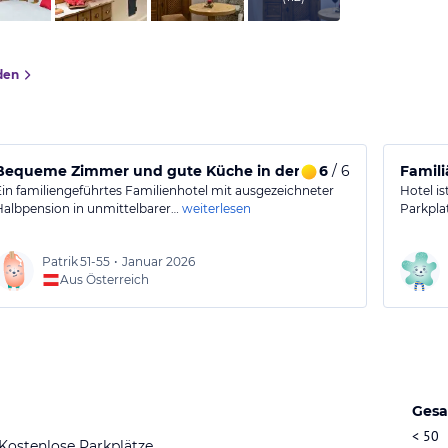
den
Bequeme Zimmer und gute Küche in der Nähe der Skipiste.
6
/ 6
Famili
Ein familiengeführtes Familienhotel mit ausgezeichneter
Hotel is
Halbpension in unmittelbarer…
weiterlesen
Parkpla
Patrik
51-55
•
Januar 2026
Aus Österreich
Gesa
< 50
Kostenlose Parkplätze