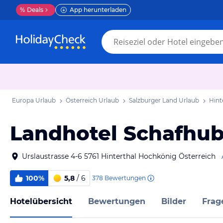
%
Deals
App herunterladen
Europa Urlaub
Österreich Urlaub
Salzburger Land Urlaub
Hint
Landhotel Schafhub
Urslaustrasse 4-6 5761 Hinterthal Hochkönig Österreich
100%
5,8
/ 6
378
Bewertungen
Hotelübersicht
Bewertungen
Bilder
Frag