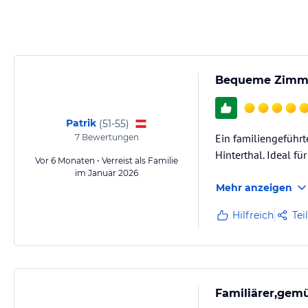
Entspannen ein.
Hinweis:
Allgemeine und unverbindliche Hoteliers-/Veranstalter-/K
Gewähr und ohne Prüfung durch HolidayCheck. Bitte lies vor der B
jeweiligen Veranstalters.
Bequeme Zimmer
Patrik
(
51-55
)
Ein familiengeführt
7
Bewertungen
Hinterthal. Ideal fü
Vor 6 Monaten • Verreist als Familie
im Januar 2026
Mehr anzeigen
Hilfreich
Tei
Familiärer,gemü