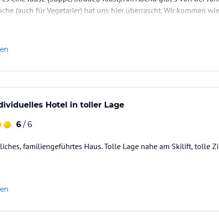
he (auch für Vegetarier) hat uns hier überrascht. Wir kommen wiede
len
ividuelles Hotel in toller Lage
6
/ 6
iches, familiengeführtes Haus. Tolle Lage nahe am Skilift, tolle 
len