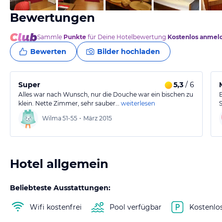
Bewertungen
Sammle
Punkte
für Deine Hotelbewertung.
Kostenlos anmel
Bewerten
Bilder hochladen
Super
5,3
/ 6
Alles war nach Wunsch, nur die Douche war ein bischen zu
klein. Nette Zimmer, sehr sauber…
weiterlesen
Wilma
51-55
•
März 2015
Hotel allgemein
Beliebteste Ausstattungen:
Wifi kostenfrei
Pool verfügbar
Kostenlo