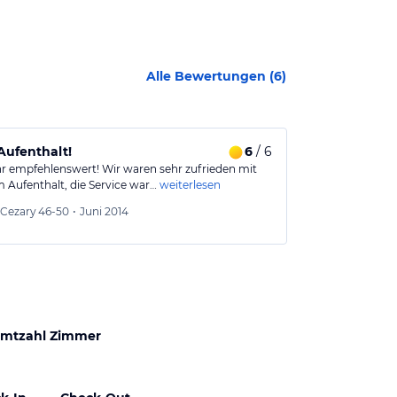
Alle Bewertungen (
6
)
 Aufenthalt!
6
/ 6
Sehr sehr s
hr empfehlenswert! Wir waren sehr zufrieden mit
sehr sehr schö
 Aufenthalt, die Service war…
weiterlesen
ist kein Probl
Sonja
4
Cezary
46-50
•
Juni 2014
Aus
mtzahl Zimmer