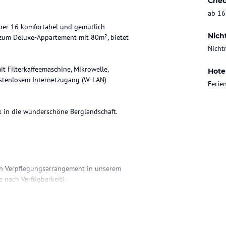
Chec
ab 16
über 16 komfortabel und gemütlich
Nich
 zum Deluxe-Appartement mit 80m², bietet
Nicht
t Filterkaffeemaschine, Mikrowelle,
Hote
kostenlosem Internetzugang (W-LAN)
Feri
 in die wunderschöne Berglandschaft.
ein Verpflegungsarrangement in unserem
 nach Verfügbarkeit).
und Spiel. Tischtennis- und Federballschläger