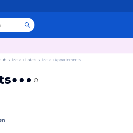
laub
Mellau Hotels
Mellau Appartements
ts
en