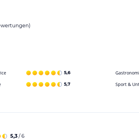
ataloginformationen. Alle Angaben ohne
wertungen)
uchung die verbindlichen
Angebotsdetails
des
ice
5,6
Gastronom
e
5,7
Sport & Un
5,3
/ 6