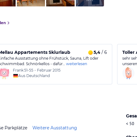
den
Mellau Appartements Skiurlaub
5,4
/ 6
Toller
Einfache Ausstattung ohne Frühstück, Sauna, Lift oder
sehr se
Schwimmbad. Schnörkellos - dafür…
weiterlesen
unserem
Frank
51-55
•
Februar 2015
Aus Deutschland
Gesa
< 50
se Parkplätze
Weitere Ausstattung