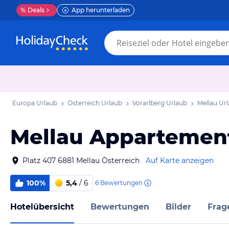
%
Deals
App herunterladen
Europa Urlaub
Österreich Urlaub
Vorarlberg Urlaub
Mellau Ur
Mellau Appartemen
Platz 407 6881 Mellau Österreich
Auf Karte anzeigen
100%
5,4
/ 6
6
Bewertungen
Hotelübersicht
Bewertungen
Bilder
Frag