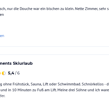
ch, nur die Douche war ein bischen zu klein. Nette Zimmer, sehr 
ien
len
ments Skiurlaub
5,4
/ 6
g ohne Frühstück, Sauna, Lift oder Schwimmbad. Schnörkellos - da
nd in 10 Minuten zu Fuß am Lift. Meine drei Söhne und ich waren
er.