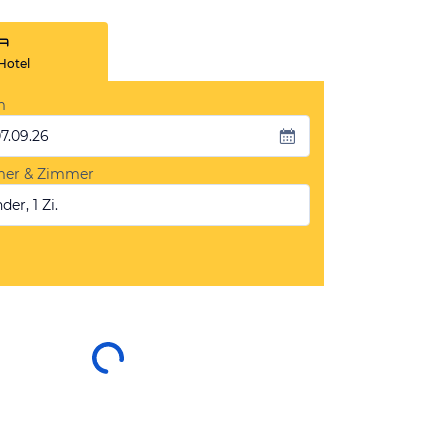
Hotel
m
07.09.26
mer & Zimmer
der, 1 Zi.