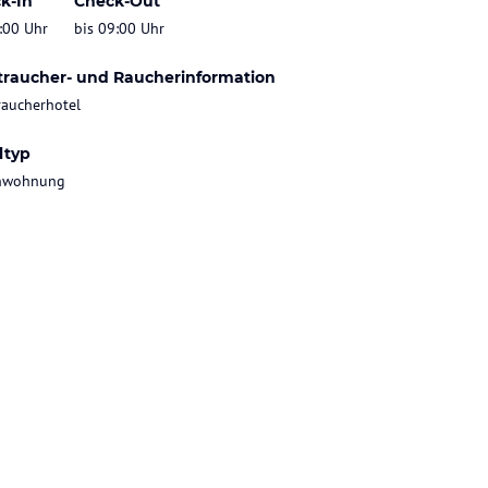
k-In
Check-Out
:00 Uhr
bis 09:00 Uhr
traucher- und Raucherinformation
raucherhotel
ltyp
enwohnung