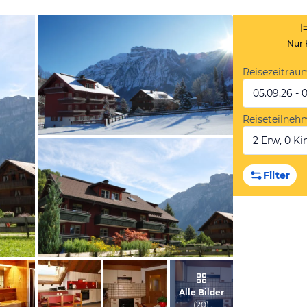
Nur 
Reisezeitrau
05.09.26 - 
Reiseteilneh
2 Erw, 0 Kin
vom Hotelier, August 2013
Filter
vom Hotelier, August 2013
Alle Bilder
(
20
)