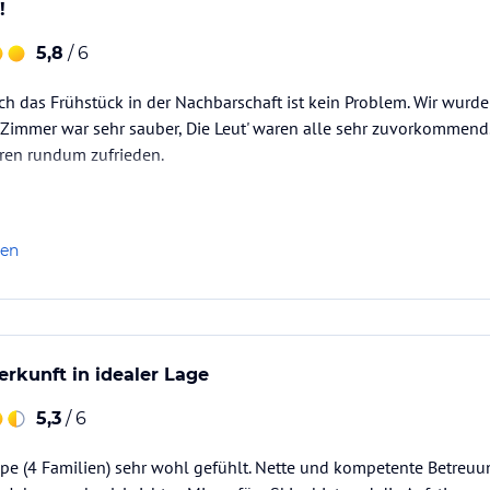
!
5,8
/ 6
ch das Frühstück in der Nachbarschaft ist kein Problem. Wir wurde
immer war sehr sauber, Die Leut' waren alle sehr zuvorkommend.
aren rundum zufrieden.
len
rkunft in idealer Lage
5,3
/ 6
pe (4 Familien) sehr wohl gefühlt. Nette und kompetente Betreuu