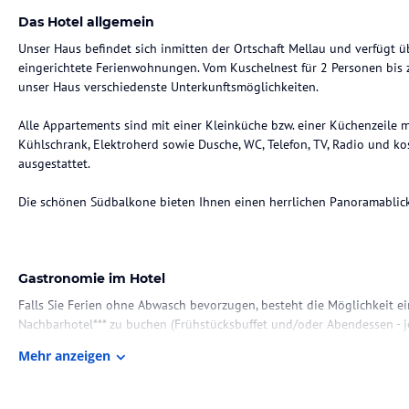
Das Hotel allgemein
Unser Haus befindet sich inmitten der Ortschaft Mellau und verfügt 
eingerichtete Ferienwohnungen. Vom Kuschelnest für 2 Personen bis
unser Haus verschiedenste Unterkunftsmöglichkeiten.
Alle Appartements sind mit einer Kleinküche bzw. einer Küchenzeile mi
Kühlschrank, Elektroherd sowie Dusche, WC, Telefon, TV, Radio und 
ausgestattet.
Die schönen Südbalkone bieten Ihnen einen herrlichen Panoramablick
Gastronomie im Hotel
Falls Sie Ferien ohne Abwasch bevorzugen, besteht die Möglichkeit 
Nachbarhotel*** zu buchen (Frühstücksbuffet und/oder Abendessen - je
Mehr anzeigen
Sport und Unterhaltung
Die Liegewiese - direkt am Haus - bietet zudem genug Platz für Sport 
sind kostenlos vorhanden.