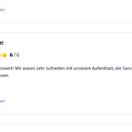
len
t!
6
/ 6
swert! Wir waren sehr zufrieden mit unserem Aufenthalt, die Servi
hoen.
len