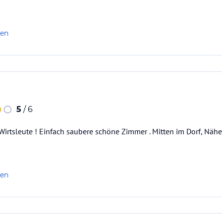
len
5
/ 6
Wirtsleute ! Einfach saubere schöne Zimmer . Mitten im Dorf, Nä
len