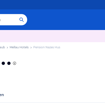
laub
Mellau Hotels
Pension Nazes Hus
en