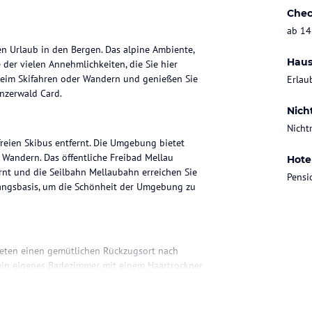
Chec
ab 14
en Urlaub in den Bergen. Das alpine Ambiente,
Haus
der vielen Annehmlichkeiten, die Sie hier
beim Skifahren oder Wandern und genießen Sie
Erlau
enzerwald Card.
Nich
Nicht
freien Skibus entfernt. Die Umgebung bietet
d Wandern. Das öffentliche Freibad Mellau
Hote
fernt und die Seilbahn Mellaubahn erreichen Sie
Pensi
gangsbasis, um die Schönheit der Umgebung zu
bieten einen gemütlichen Rückzugsort nach
 ein eigenes Badezimmer mit einem Haartrockner
 Zur Ausstattung gehören auch ein Safe und