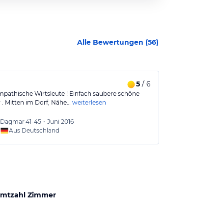
Alle Bewertungen (
56
)
5
/ 6
Freundliche
mpathische Wirtsleute ! Einfach saubere schöne
Wir wurden fre
. Mitten im Dorf, Nähe…
weiterlesen
gemütlich und 
Dagmar
41-45
•
Juni 2016
Hans
3
Aus Deutschland
Aus
mtzahl Zimmer