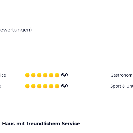
m Sie sich mit köstlichen Speisen verwöhnen
 den regionalen Spezialitäten begeistern.
e sich abends mit einem leckeren Abendessen
ewertungen)
m Ihre Freizeit aktiv zu gestalten. Entspannen
dfahren oder Wandern. Das Hotel verfügt auch
 Nutzen Sie die kostenfreien Parkplätze an der
Mellau und die umliegende Region zu bieten
ice
6,0
Gastronom
e
6,0
Sport & Un
ohne Gewähr. Bitte lies vor der Buchung die
 Haus mit freundlichem Service