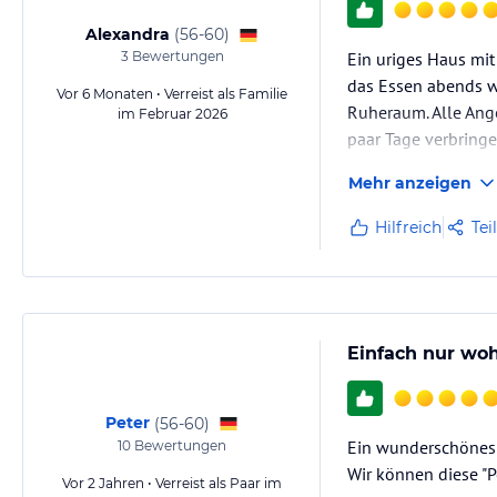
Alexandra
(
56-60
)
3
Bewertungen
Ein uriges Haus mit 
das Essen abends wa
Vor 6 Monaten • Verreist als Familie
Ruheraum. Alle Ange
im Februar 2026
paar Tage verbringe
Mehr anzeigen
Hilfreich
Tei
Einfach nur woh
Peter
(
56-60
)
Ein wunderschönes H
10
Bewertungen
Wir können diese "
Vor 2 Jahren • Verreist als Paar im