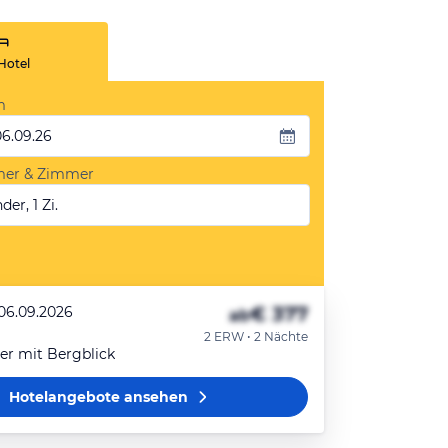
Hotel
m
06.09.26
mer & Zimmer
der, 1 Zi.
€ 377
 06.09.2026
ab
2 ERW • 2 Nächte
r mit Bergblick
Hotelangebote
ansehen