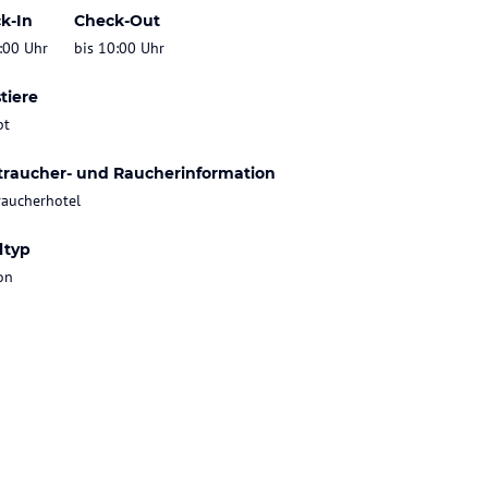
k-In
Check-Out
:00 Uhr
bis 10:00 Uhr
tiere
bt
traucher- und Raucherinformation
raucherhotel
ltyp
on