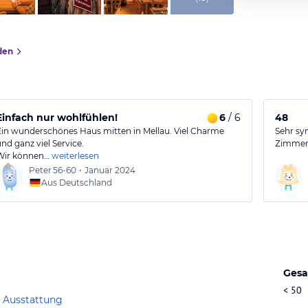
den
Einfach nur wohlfühlen!
6
/ 6
48
Ein wunderschönes Haus mitten in Mellau. Viel Charme
Sehr sy
und ganz viel Service.
Zimmer 
Wir können…
weiterlesen
Peter
56-60
•
Januar 2024
Aus Deutschland
Gesa
< 50
 Ausstattung