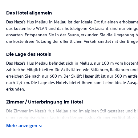
Das Hotel allgemein
Das Naze's Hus Mellau in Mellau ist der ideale Ort für einen erholsam
das kostenfreie WLAN und das hoteleigene Restaurant sind nur einige 
erwarten. Entspannen Sie in der Sauna, erkunden Sie die Umgebung 
die kostenfreie Nutzung der öffentlichen Verkehrsmittel mit der Breg
Die Lage des Hotels
Das Naze's Hus Mellau befindet sich in Mellau, nur 100 m vom kosten
zahlreiche Möglichkeiten für Aktivitäten wie Skifahren, Radfahren un
erreichen Sie nach nur 600 m. Der Skilift Hasenlift ist nur 500 m ent
nach 2,3 km. Die Lage des Hotels bietet Ihnen somit eine ideale Aus
erkunden.
Zimmer / Unterbringung im Hotel
Die Zimmer im Naze's Hus Mellau sind im alpinen Stil gestaltet und 
einem ereignisreichen Tag in den Bergen. Jedes Zimmer verfügt über
und bietet einen herrlichen Blick auf die umliegende Berglandschaft.
Mehr anzeigen
Bettwäsche.