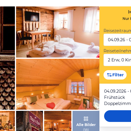
Nur 
Reisezeitrau
04.09.26 - 
Reiseteilneh
2 Erw, 0 Kin
von Booking.com
Filter
04.09.2026 -
Frühstück
Doppelzimme
von Booking.com
Alle Bilder
(
18
)