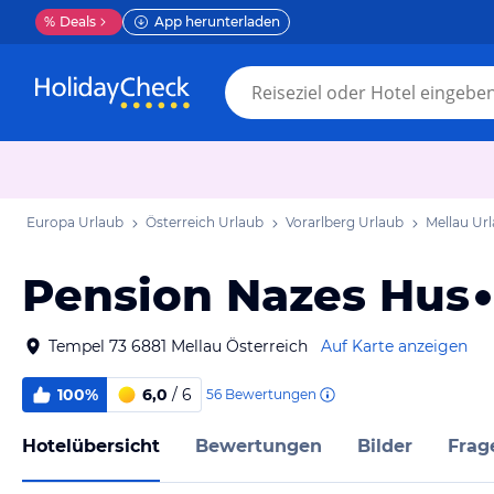
%
Deals
App herunterladen
Europa Urlaub
Österreich Urlaub
Vorarlberg Urlaub
Mellau Ur
Pension Nazes Hus
Tempel 73 6881 Mellau Österreich
Auf Karte anzeigen
100%
6,0
/ 6
56
Bewertungen
Hotelübersicht
Bewertungen
Bilder
Frag