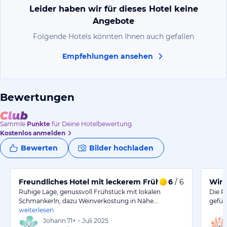
Leider haben wir für dieses Hotel keine
Angebote
Folgende Hotels könnten Ihnen auch gefallen
Empfehlungen ansehen
Bewertungen
Sammle
Punkte
für Deine Hotelbewertung.
Kostenlos anmelden
Bewerten
Bilder hochladen
Freundliches Hotel mit leckerem Frühstück und Weinv
6
/ 6
Wir 
Ruhige Lage, genussvoll Frühstück mit lokalen
Die P
Schmankerln, dazu Weinverkostung in Nähe.…
gefüh
weiterlesen
Johann
71+
•
Juli 2025