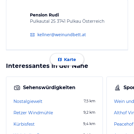
Pension Rudi
Pulkautal 25 3741 Pulkau Österreich
kellner@weinundbett.at
Karte
Interessantes in der Nähe
Sehenswürdigkeiten
Spor
Nostalgiewelt
7,5
km
Wein und
Retzer Windmühle
9,2
km
Althof V
Kürbisfest
9,4
km
Peacehof