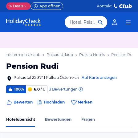
%
Deals
App öffnen
Kontakt
Hotel, Reiseziel
ederösterreich Urlaub
Pulkau Urlaub
Pulkau Hotels
Pension Rudi
Pension Rudi
Pulkautal 25 3741 Pulkau Österreich
Auf Karte anzeigen
3
Bewertungen
100%
6,0
/ 6
Bewerten
Hochladen
Merken
Hotelübersicht
Bewertungen
Fragen