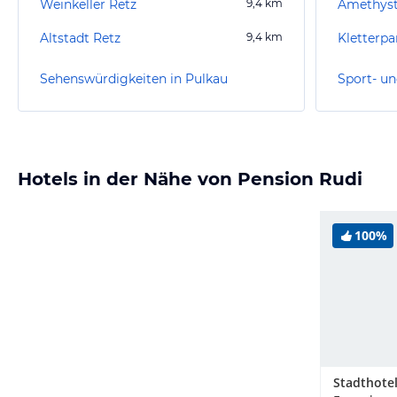
Weinkeller Retz
9,4
km
Amethyst
Altstadt Retz
9,4
km
Kletterp
Sehenswürdigkeiten in Pulkau
Sport- un
Hotels in der Nähe von Pension Rudi
100%