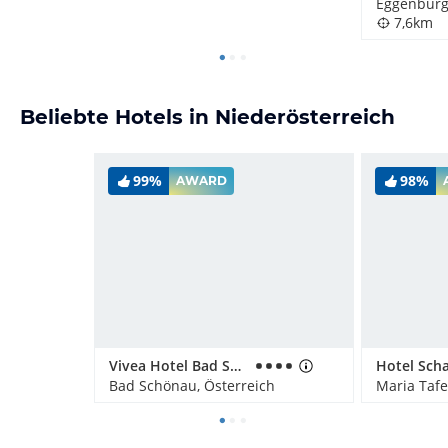
Eggenburg,
7,6km
Beliebte Hotels in Niederösterreich
99%
98%
AWARD
Vivea Hotel Bad Schönau - Zum Landsknecht
Hotel Sch
Bad Schönau, Österreich
Maria Tafe