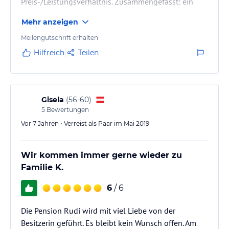
Preis-/Leistungsverhältnis. Zusammengefasst: ein
Hotel, welches man guten Gewissens
Mehr anzeigen
weiterempfehlen kann.
Meilengutschrift erhalten
Hilfreich
Teilen
Gisela
(
56-60
)
5
Bewertungen
Vor 7 Jahren • Verreist als Paar im Mai 2019
Wir kommen immer gerne wieder zu
Familie K.
6
/ 6
Die Pension Rudi wird mit viel Liebe von der
Besitzerin geführt. Es bleibt kein Wunsch offen. Am