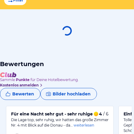
Filter
Bewertungen
Sammle
Punkte
für Deine Hotelbewertung.
Kostenlos anmelden
Bewerten
Bilder hochladen
Für eine Nacht sehr gut - sehr ruhige Lage
4
/ 6
Einf
Die Lage top, sehr ruhig, wir hatten das große Zimmer
Tolle
Nr. 4 mit Blick auf die Donau - da…
weiterlesen
Gepfl
Schön