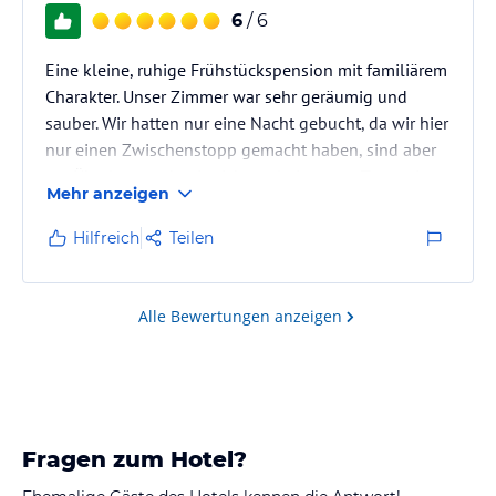
6
/ 6
Eine kleine, ruhige Frühstückspension mit familiärem
Charakter. Unser Zimmer war sehr geräumig und
sauber. Wir hatten nur eine Nacht gebucht, da wir hier
nur einen Zwischenstopp gemacht haben, sind aber
am Überlegen, ob wir nicht mal eine paar Tage mit
Mehr anzeigen
den Fahrrädern Urlaub machen und dort
übernachten.
Hilfreich
Teilen
Alle Bewertungen anzeigen
Fragen zum Hotel?