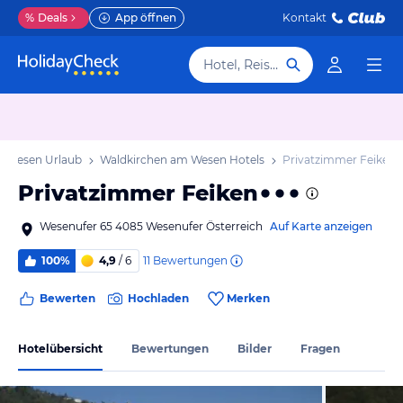
%
Deals
App öffnen
Kontakt
Hotel, Reiseziel
m Wesen Urlaub
Waldkirchen am Wesen Hotels
Privatzimmer Feiken
Privatzimmer Feiken
Wesenufer 65 4085 Wesenufer Österreich
Auf Karte anzeigen
11
Bewertungen
100%
4,9
/ 6
Bewerten
Hochladen
Merken
Hotelübersicht
Bewertungen
Bilder
Fragen