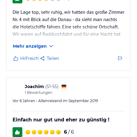
Sport und Unterhaltung
Das Privatzimmer Feiken liegt direkt am Donaurad- und -
Die Lage top, sehr ruhig, wir hatten das große Zimmer
wanderweg, was es zu einem idealen Ausgangspunkt für
Nr. 4 mit Blick auf die Donau - da sieht man nachts
Aktivitäten in der Natur macht. Sie können Fahrradtouren entlang
die Hotelschiffe fahren. Eine sehr schöne Ortschaft.
der Donau unternehmen oder Wanderungen in der umliegenden
Wir waren auf Raddurchfahrt und für eine Nacht hat
Landschaft unternehmen. Für Fahrräder steht eine abschließbare
alles gepasst.
Garage zur Verfügung. Im Sommer können Sie auf der überdachten
Mehr anzeigen
Dachterrasse entspannen und den atemberaubenden Blick auf die
Donau genießen.
Hilfreich
Teilen
Hinweis:
Verfasst von HolidayCheck mit Hilfe von KI. Alle
Angaben ohne Gewähr. Bitte lies vor der Buchung die
verbindlichen
Angebotsdetails
des jeweiligen Veranstalters.
Joachim
(
51-55
)
1
Bewertungen
Vor 6 Jahren • Alleinreisend im September 2019
Einfach nur gut und eher zu günstig !
6
/ 6