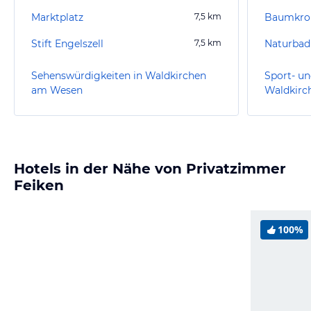
Marktplatz
7,5
km
Baumkro
Stift Engelszell
7,5
km
Naturbad
Sehenswürdigkeiten in Waldkirchen
Sport- un
am Wesen
Waldkirc
Hotels in der Nähe von Privatzimmer
Feiken
100%