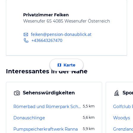
Privatzimmer Feiken
Wesenufer 65 4085 Wesenufer Österreich
feiken@pension-donaublick.at
+436643267470
Karte
Interessantes in der Nähe
Sehenswürdigkeiten
Spor
Römerbad und Römerpark Schlögen
5,5
km
Donauschlinge
5,6
km
Woodys
Pumpspeicherkraftwerk Ranna
5,9
km
Grenzlan