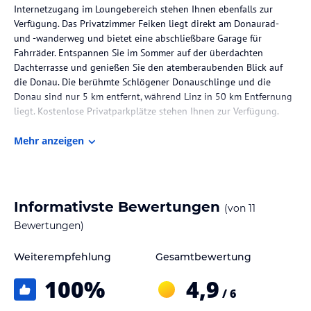
Internetzugang im Loungebereich stehen Ihnen ebenfalls zur
Verfügung. Das Privatzimmer Feiken liegt direkt am Donaurad-
und -wanderweg und bietet eine abschließbare Garage für
Fahrräder. Entspannen Sie im Sommer auf der überdachten
Dachterrasse und genießen Sie den atemberaubenden Blick auf
die Donau. Die berühmte Schlögener Donauschlinge und die
Donau sind nur 5 km entfernt, während Linz in 50 km Entfernung
liegt. Kostenlose Privatparkplätze stehen Ihnen zur Verfügung.
Die Lage des Hotels
Mehr anzeigen
Das Privatzimmer Feiken befindet sich im oberösterreichischen
Donautal, in einer günstigen Lage zwischen den Städten Linz und
Passau. Die Unterkunft liegt direkt am Donaurad- und -wanderweg
und bietet somit eine ideale Ausgangsbasis für Aktivitäten in der
Informativste Bewertungen
(von
11
Natur. In unmittelbarer Nähe verläuft die Bundesstraße B130, die
Bewertungen)
eine gute Anbindung an die umliegenden Städte und Attraktionen
bietet. Die berühmte Schlögener Donauschlinge, ein spektakuläres
Weiterempfehlung
Gesamtbewertung
Naturphänomen, und die Donau sind nur 5 km entfernt, während
Linz mit seinen kulturellen Sehenswürdigkeiten und
100
%
4,9
Einkaufsmöglichkeiten in 50 km Entfernung liegt.
/ 6