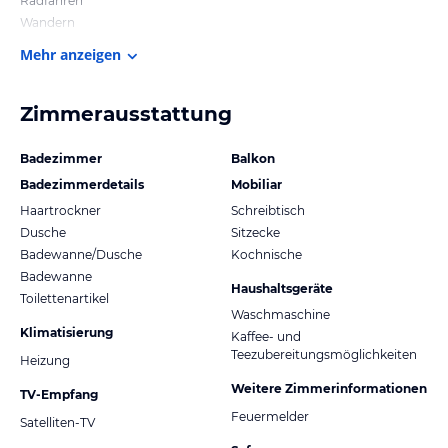
Radfahren
Wandern
Mehr anzeigen
Zimmerausstattung
Badezimmer
Balkon
Badezimmerdetails
Mobiliar
Haartrockner
Schreibtisch
Dusche
Sitzecke
Badewanne/Dusche
Kochnische
Badewanne
Haushaltsgeräte
Toilettenartikel
Waschmaschine
Klimatisierung
Kaffee- und
Teezubereitungsmöglichkeiten
Heizung
Weitere Zimmerinformationen
TV-Empfang
Feuermelder
Satelliten-TV