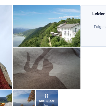
Leider
Folgen
von Wolfgang, Juli 2006
vom Hotelier, Oktober 2016
Alle Bilder
(
42
)