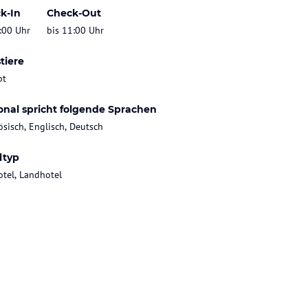
k-In
Check-Out
:00 Uhr
bis 11:00 Uhr
tiere
bt
onal spricht folgende Sprachen
ösisch, Englisch, Deutsch
ltyp
otel, Landhotel