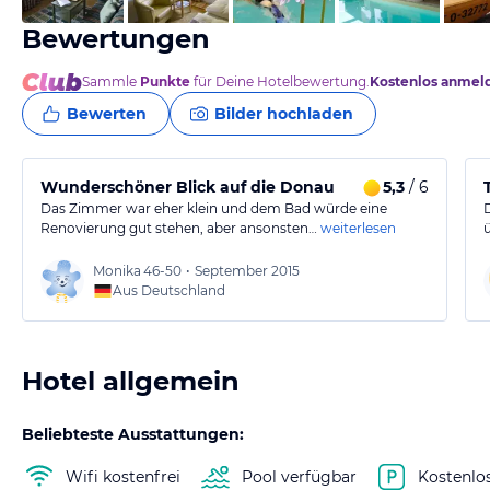
Bewertungen
Sammle
Punkte
für Deine Hotelbewertung.
Kostenlos anmel
Bewerten
Bilder hochladen
Wunderschöner Blick auf die Donau
5,3
/ 6
Das Zimmer war eher klein und dem Bad würde eine
Renovierung gut stehen, aber ansonsten…
weiterlesen
Monika
46-50
•
September 2015
Aus Deutschland
Hotel allgemein
Beliebteste Ausstattungen:
Wifi kostenfrei
Pool verfügbar
Kostenlo