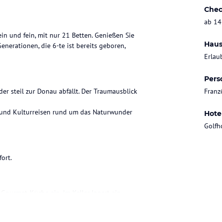
Chec
ab 14
n und fein, mit nur 21 Betten. Genießen Sie
Haus
enerationen, die 6-te ist bereits geboren,
Erlau
Pers
er steil zur Donau abfällt. Der Traumausblick
Franz
 und Kulturreisen rund um das Naturwunder
Hote
Golfh
ort.
 Gourmet-Küche ein. Im Keller lagert ein