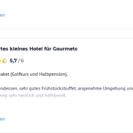
len
rtes kleines Hotel für Gourmets
5,7
/ 6
aket (Golfkurs und Halbpension),
endessen, sehr gutes Frühstücksbuffet, angenehme Umgebung un
eg sehr herzlich und hilfsbereit.
 Landschaft war ebenfalls sehr schön und wurde durch gute Weine
keit: Zeitfenster für Abendessen etwas flexibler gestalten
len
ehlen und gerne wieder