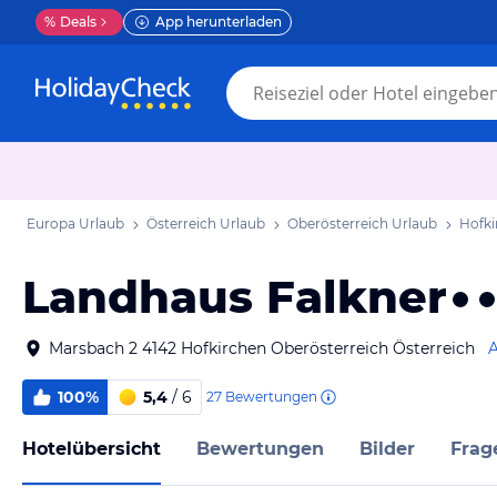
%
Deals
App herunterladen
Europa Urlaub
Österreich Urlaub
Oberösterreich Urlaub
Hofki
Landhaus Falkner
Marsbach 2 4142 Hofkirchen Oberösterreich Österreich
A
100%
5,4
/ 6
27
Bewertungen
Hotelübersicht
Bewertungen
Bilder
Frag