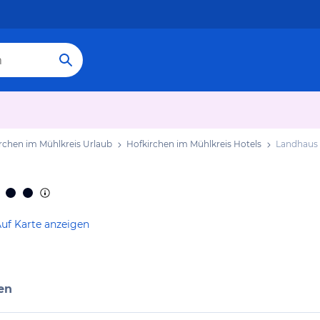
rchen im Mühlkreis Urlaub
Hofkirchen im Mühlkreis Hotels
Landhaus 
uf Karte anzeigen
en