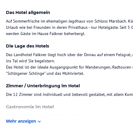
Das Hotel allgemein
Auf Sommerfrische im ehemaligen Jagdhaus von Schloss Marsbach. Klei
Urlaub wie bei Freunden in deren Privathaus - nur Hotelgäste. Seit 5 G
Die Lage des Hotels
Das Landhotel Falkner liegt hoch über der Donau auf einem Felsgrat, d
ins Tal wird Sie begeistern.
Das Hotel ist der ideale Ausgangspunkt für Wanderungen, Radtouren
Zimmer / Unterbringung im Hotel
Die 12 Zimmer sind individuell und liebevoll gestaltet, mit allem Komf
Gastronomie im Hotel
Mühlviertler Bioprodukte fließen im Rhythmus der Jahreszeiten in die
Mehr anzeigen
ausgesuchtes Sortiment einheimischer Spitzenweine.