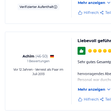
Mehr anzeigen
Verifizierter Aufenthalt
Hilfreich
Tei
Liebevoll gefüh
Achim
(
46-50
)
1
Bewertungen
Sehr gutes Gesamtp
Vor 12 Jahren • Verreist als Paar im
hervorragendes Ab
Juli 2013
Personal war durchw
Der Ausblick in die
Mehr anzeigen
Optimierungsmöglich
Hilfreich
Tei
Fazit: sehr zu empf