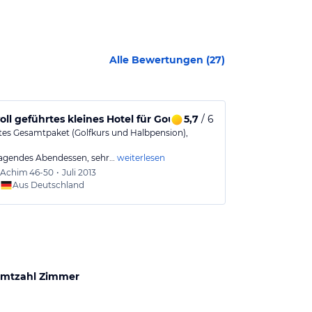
Alle Bewertungen (
27
)
oll geführtes kleines Hotel für Gourmets
5,7
/ 6
Landhotel f
tes Gesamtpaket (Golfkurs und Halbpension),
wir sind wohl
haben in den be
agendes Abendessen, sehr…
weiterlesen
Achim
46-50
•
Juli 2013
Heinz
6
Aus Deutschland
Aus
mtzahl Zimmer