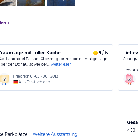
den
Traumlage mit toller Küche
5
/ 6
Liebev
Das Landhotel Falkner überzeugt durch die einmalige Lage
Sehr gu
über der Donau, sowie der…
weiterlesen
hervorr
Friedrich
61-65
•
Juli 2013
Aus Deutschland
Gesa
< 50
se Parkplätze
Weitere Ausstattung