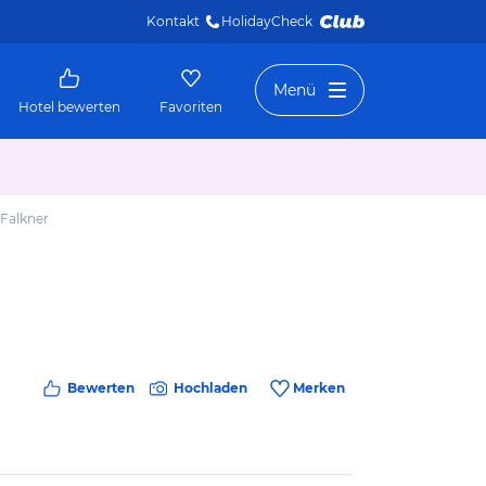
Kontakt
HolidayCheck 
Menü
Hotel bewerten
Favoriten
Falkner
Bewerten
Hochladen
Merken