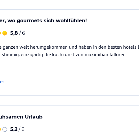
er, wo gourmets sich wohlfühlen!
5,8
/ 6
e ganzen welt herumgekommen und haben in den besten hotels logi
stimmig. einzigartig die kochkunst von maximilian falkner
len
ruhsamen Urlaub
5,2
/ 6