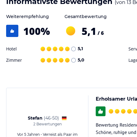
Informativste Bewertungen
(von
13
B
Weiterempfehlung
Gesamtbewertung
100
%
5,1
/ 6
Hotel
5,1
Serv
Zimmer
5,0
Lag
Erholsamer Urla
Stefan
(
46-50
)
2
Bewertungen
Bewertung Residenc
Schöne, ruhige und
Vor 5 Jahren • Verreist als Paar im