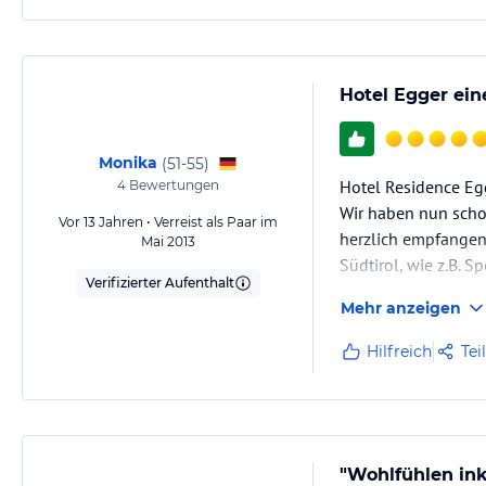
Hotel Egger ein
Monika
(
51-55
)
Hotel Residence Egg
4
Bewertungen
Wir haben nun scho
Vor 13 Jahren • Verreist als Paar im
herzlich empfangen
Mai 2013
Südtirol, wie z.B.
Verifizierter Aufenthalt
verwöhnt. Die 7 Tag
Mehr anzeigen
wird von der ganze
Hilfreich
Tei
"Wohlfühlen ink