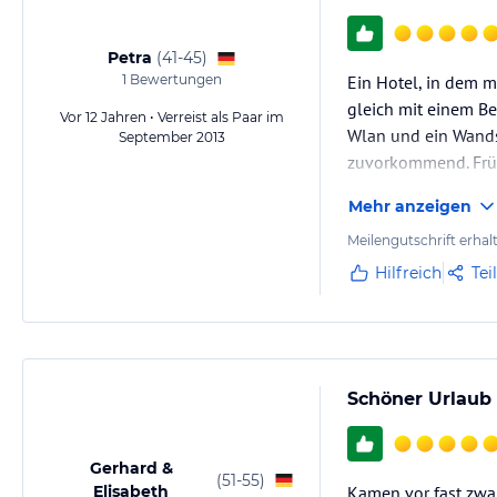
Petra
(
41-45
)
1
Bewertungen
Ein Hotel, in dem m
gleich mit einem B
Vor 12 Jahren • Verreist als Paar im
Wlan und ein Wandsa
September 2013
zuvorkommend. Früh
Wir fühlten uns ru
Mehr anzeigen
Kann man nur empf
Meilengutschrift erhal
Hilfreich
Tei
Schöner Urlaub
Gerhard &
(
51-55
)
Elisabeth
Kamen vor fast zwan