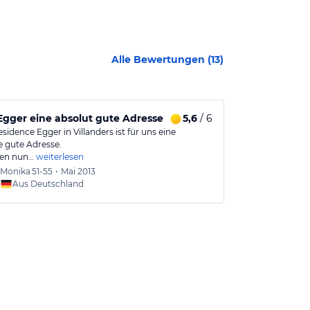
Alle Bewertungen (
13
)
Egger eine absolut gute Adresse
5,6
/ 6
"Wohlfühlen 
sidence Egger in Villanders ist für uns eine
Ein Hotel, in 
e gute Adresse.
freundlicher E
ben nun…
weiterlesen
Monika
51-55
•
Mai 2013
Petra
4
Aus Deutschland
Aus