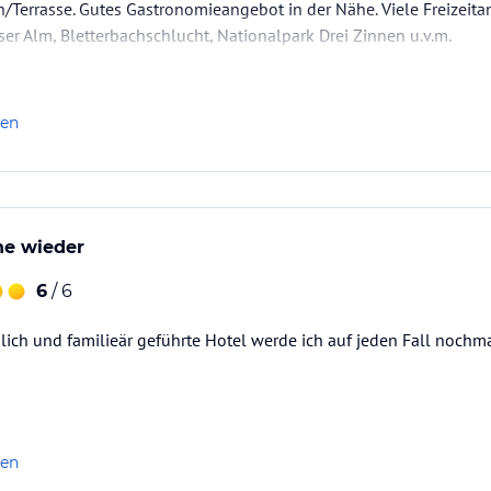
/Terrasse. Gutes Gastronomieangebot in der Nähe. Viele Freizeita
iser Alm, Bletterbachschlucht, Nationalpark Drei Zinnen u.v.m.
len
e wieder
6
/ 6
lich und familieär geführte Hotel werde ich auf jeden Fall nochm
len