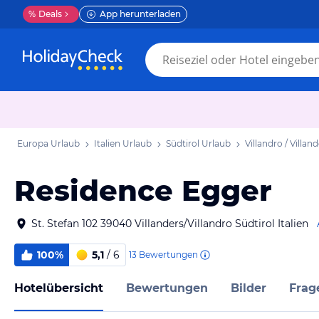
%
Deals
App herunterladen
Europa Urlaub
Italien Urlaub
Südtirol Urlaub
Villandro / Villan
Residence Egger
St. Stefan 102 39040 Villanders/Villandro Südtirol Italien
100%
5,1
/ 6
13
Bewertungen
Hotelübersicht
Bewertungen
Bilder
Frag