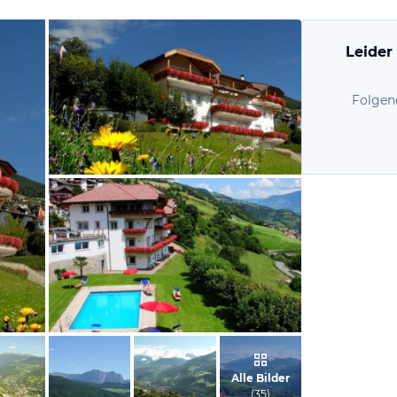
Leider
Folgen
vom Hotelier, April 2010
vom Hotelier, April 2010
Alle Bilder
(
35
)