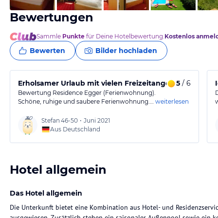
Bewertungen
Sammle
Punkte
für Deine Hotelbewertung.
Kostenlos anmel
Bewerten
Bilder hochladen
Erholsamer Urlaub mit vielen Freizeitangeboten
5
/ 6
Bewertung Residence Egger (Ferienwohnung).
Schöne, ruhige und saubere Ferienwohnung.…
weiterlesen
Stefan
46-50
•
Juni 2021
Aus Deutschland
Hotel allgemein
Das Hotel allgemein
Die Unterkunft bietet eine Kombination aus Hotel- und Residenzservic
ausgewiesen. Zusätzlich stehen ein saisonaler Außenpool sowie ein ko