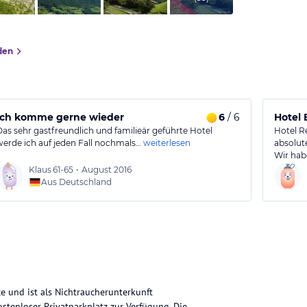
den
Ich komme gerne wieder
6
/ 6
Hotel 
Das sehr gastfreundlich und familieär geführte Hotel
Hotel Re
werde ich auf jeden Fall nochmals…
weiterlesen
absolut
Wir ha
Klaus
61-65
•
August 2016
Aus Deutschland
e und ist als Nichtraucherunterkunft
stenloser Privatparkplatz zur Verfügung. Die