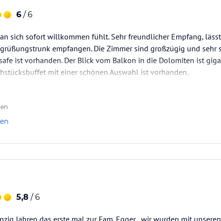
6
/ 6
an sich sofort willkommen fühlt. Sehr freundlicher Empfang, läs
egrüßungstrunk empfangen. Die Zimmer sind großzügig und sehr s
fe ist vorhanden. Der Blick vom Balkon in die Dolomiten ist gigan
stücksbuffet mit einer schönen Auswahl ist vorhanden.
ndum wohl und werden mit Sicherheit bei der Familie Egger wied
ehlen!
ten
len
5,8
/ 6
zig Jahren das erste mal zur Fam. Egger , wir wurden mit unseren