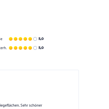
ie
5,0
terh.
5,0
iegeflächen. Sehr schöner