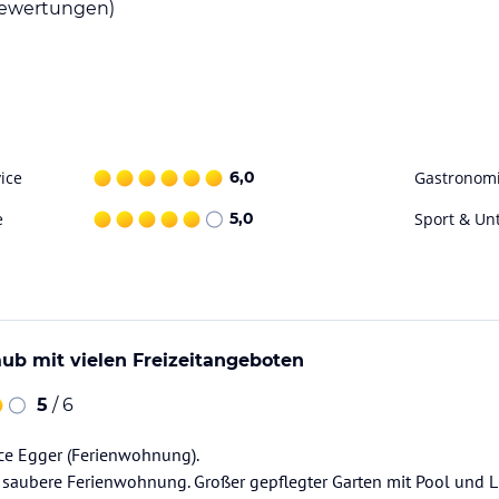
ewertungen)
ice
6,0
Gastronom
e
5,0
Sport & Un
ub mit vielen Freizeitangeboten
5
/ 6
e Egger (Ferienwohnung).
 saubere Ferienwohnung. Großer gepflegter Garten mit Pool und L