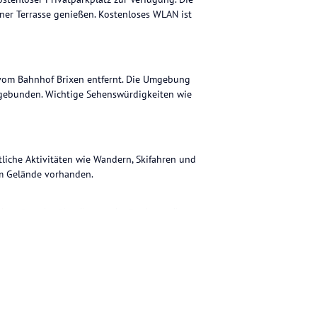
er Terrasse genießen. Kostenloses WLAN ist
m vom Bahnhof Brixen entfernt. Die Umgebung
angebunden. Wichtige Sehenswürdigkeiten wie
liche Aktivitäten wie Wandern, Skifahren und
em Gelände vorhanden.
ohne Gewähr. Bitte lies vor der Buchung die