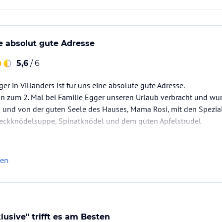
e absolut gute Adresse
5,6
/ 6
er in Villanders ist für uns eine absolute gute Adresse.
n zum 2. Mal bei Familie Egger unseren Urlaub verbracht und wu
 und von der guten Seele des Hauses, Mama Rosi, mit den Spezia
 Speckknödelsuppe, Spinatknödel und dem guten Apfelstrudel
e sind viel zu schnell vergangen. In diesem Hotel ist der Kunde w
n Familie umsorgt und verwöhnt. Wir…
len
lusive" trifft es am Besten