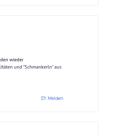
rden wieder
litäten und "Schmankerln" aus
irklich König, man
Melden