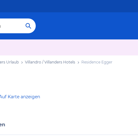
ders Urlaub
Villandro / Villanders Hotels
Residence Egger
Auf Karte anzeigen
en