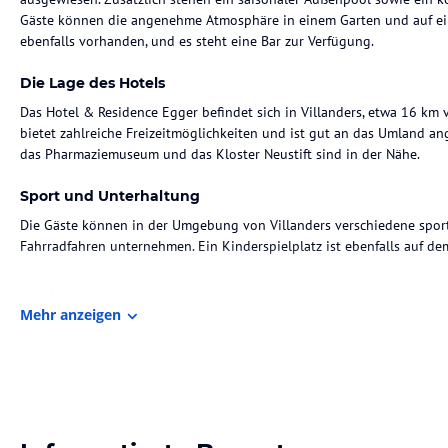
Gäste können die angenehme Atmosphäre in einem Garten und auf ein
ebenfalls vorhanden, und es steht eine Bar zur Verfügung.
Die Lage des Hotels
Das Hotel & Residence Egger befindet sich in Villanders, etwa 16 k
bietet zahlreiche Freizeitmöglichkeiten und ist gut an das Umland 
das Pharmaziemuseum und das Kloster Neustift sind in der Nähe.
Sport und Unterhaltung
Die Gäste können in der Umgebung von Villanders verschiedene sport
Fahrradfahren unternehmen. Ein Kinderspielplatz ist ebenfalls auf d
Hinweis:
Verfasst von HolidayCheck mit Hilfe von KI. Alle Angaben 
Mehr anzeigen
verbindlichen
Angebotsdetails
des jeweiligen Veranstalters.