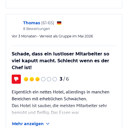
Thomas
(
61-65
)
8
Bewertungen
Vor 3 Monaten • Verreist als Gruppe im Mai 2026
Schade, dass ein lustloser Mitarbeiter so
viel kaputt macht. Schlecht wenn es der
Chef ist!
3
/ 6
Eigentlich ein nettes Hotel, allerdings in manchen
Bereichen mit erheblichen Schwächen.
Das Hotel ist sauber, die meisten Mitarbeiter sehr
bemüht und fleißig. Das Essen war
abwechslungsreich, oft aber kalt.
Mehr anzeigen
Über all die Dinge könnte man hinwegsehen, wäre