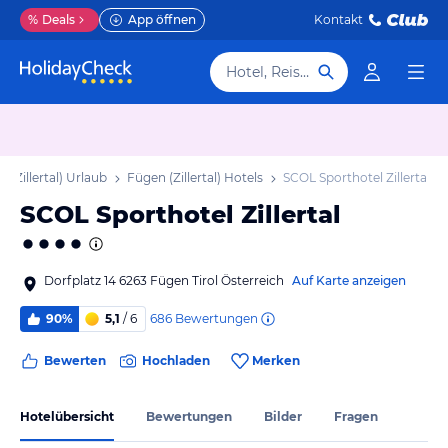
%
Deals
App öffnen
Kontakt
Hotel, Reiseziel
 (Zillertal) Urlaub
Fügen (Zillertal) Hotels
SCOL Sporthotel Zillertal
SCOL Sporthotel Zillertal
Dorfplatz 14 6263 Fügen Tirol Österreich
Auf Karte anzeigen
686
Bewertungen
90%
5,1
/ 6
Bewerten
Hochladen
Merken
Hotelübersicht
Bewertungen
Bilder
Fragen