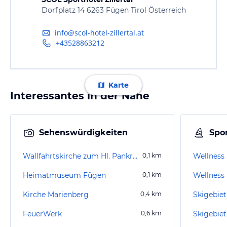
Dorfplatz 14 6263 Fügen Tirol Österreich
info@scol-hotel-zillertal.at
+43528863212
Karte
Interessantes in der Nähe
Sehenswürdigkeiten
Spor
Wallfahrtskirche zum Hl. Pankratius
0,1
km
Wellness 
Heimatmuseum Fügen
0,1
km
Wellness
Kirche Marienberg
0,4
km
Skigebiet
FeuerWerk
0,6
km
Skigebie