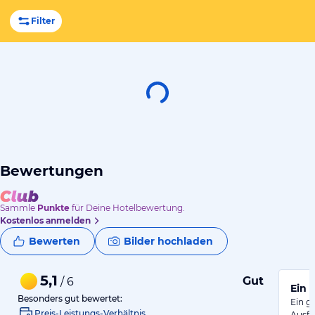
Filter
Bewertungen
Sammle
Punkte
für Deine Hotelbewertung.
Kostenlos anmelden
Bewerten
Bilder hochladen
5,1
Gut
/ 6
Ein g
Besonders gut bewertet:
Ein g
Preis-Leistungs-Verhältnis
Ausfl