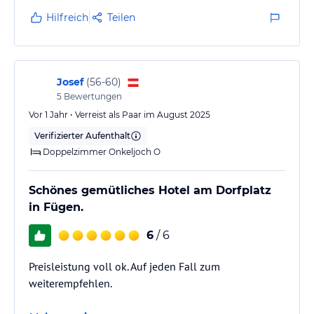
nicht der unfreundliche Mitarbeiter gewesen.
Hilfreich
Teilen
Er spielte sich als Hauptverantwortlicher auf, glänzte
dabei aber nur mit übermäßiger Unfreundlichkeit und
Ignoranz unserer Gruppe gegenüber.
Provokativ wurde bei uns kein Tisch abgeräumt,
Josef
(
56-60
)
geschweige denn…
5
Bewertungen
Vor 1 Jahr • Verreist als Paar im August 2025
Verifizierter Aufenthalt
Doppelzimmer Onkeljoch O
Schönes gemütliches Hotel am Dorfplatz
in Fügen.
6
/ 6
Preisleistung voll ok. Auf jeden Fall zum
weiterempfehlen.