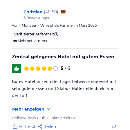
Frühstück nützen ,obwohl niedergeschrieben stand,
erst ab 10 Uhr. Die…
Christian
(
46-50
)
6
Bewertungen
Vor 4 Monaten • Verreist als Familie im März 2026
Verifizierter Aufenthalt
Mehrbettzimmer
Zentral gelegenes Hotel mit gutem Essen
5
/ 6
Gutes Hotel in zentraler Lage. Teilweise renoviert mit
sehr gutem Essen und Skibus Haltestelle direkt vor
der Tür!
Mehr anzeigen
HolidayCheck Club-Punkte erhalten
Hilfreich
Teilen