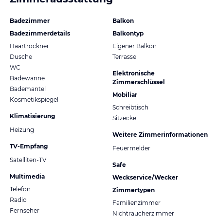
Badezimmer
Balkon
Badezimmerdetails
Balkontyp
Haartrockner
Eigener Balkon
Dusche
Terrasse
WC
Elektronische
Badewanne
Zimmerschlüssel
Bademantel
Mobiliar
Kosmetikspiegel
Schreibtisch
Klimatisierung
Sitzecke
Heizung
Weitere Zimmerinformationen
TV-Empfang
Feuermelder
Satelliten-TV
Safe
Multimedia
Weckservice/Wecker
Telefon
Zimmertypen
Radio
Familienzimmer
Fernseher
Nichtraucherzimmer