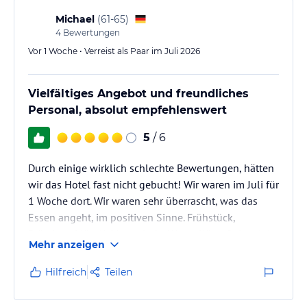
Michael
(
61-65
)
4
Bewertungen
Vor 1 Woche • Verreist als Paar im Juli 2026
Vielfältiges Angebot und freundliches
Personal, absolut empfehlenswert
5
/ 6
Durch einige wirklich schlechte Bewertungen, hätten
wir das Hotel fast nicht gebucht! Wir waren im Juli für
1 Woche dort. Wir waren sehr überrascht, was das
Essen angeht, im positiven Sinne. Frühstück,
Brötchen, Müssli, Marmelade, Wurst, Käse, Spiegelei,
Mehr anzeigen
Rührei, alles sehr gut. Ein Kaffeevollautomat stand
zur Verfügung. Das Abendessen war auch sehr
Hilfreich
Teilen
abwechslungsreich und sehr schmackhaft! Man
konnte den Getränkeautomat schon während dem