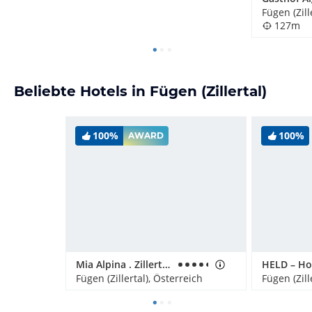
Fügen (Zill
127m
Beliebte Hotels in Fügen (Zillertal)
100%
100%
AWARD
Mia Alpina . Zillertal Family Retreat
HELD – Ho
Fügen (Zillertal), Österreich
Fügen (Zill