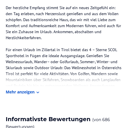
Der herzliche Empfang stimmt Sie auf ein neues Zeitgefühl ein:
den Tag erleben, nach Herzenslust genießen und aus dem Vollen
schöpfen. Das traditionsreiche Haus, das wir mit viel Liebe zum
Komfort und Aufmerksamkeit zum Modernen führen, wird auch für
Sie ein Zuhause im Urlaub. Ankommen, abschalten und
Herzlichkeiterfahren.
Für einen Urlaub im Zillertal in Tirol bietet das 4 – Sterne SCOL
Sporthotel in Fügen die ideale Ausgangslage. Genießen Sie
Wellnessurlaub, Wander– oder Golfurlaub, Sommer-, Winter- und
Skiurlaub sowie Outdoor Urlaub: Das Wellnesshotel in Österreichs
Tirol ist perfekt für viele Aktivitäten. Von Golfen, Wandern sowie
Mountainbiken über Skifahren, Snowboarden als auch Langlaufen
und Rodeln bis hin zu entspannenden Wellness Anwendungen.
Das SCOL Sporthotel in Fügen im Zillertal Tirol bietet Erholung
Mehr anzeigen
und Abwechslung in traditioneller österreichischer Atmosphäre.
Die Lage des Hotels
Das SCOL Sporthotel in Fügen befindet sich im Zillertal, 10km von
Informativste Bewertungen
(von
686
der Autobahn Abfahrt "Zillertal".
Bewertungen)