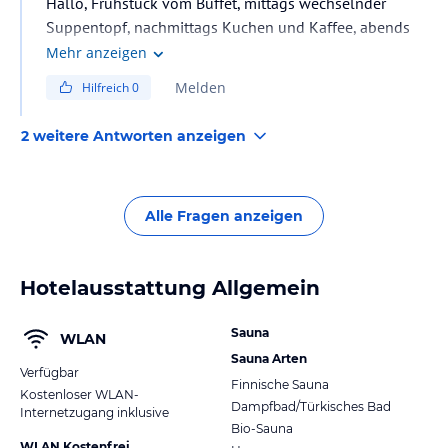
Hallo, Frühstück vom Buffet, mittags wechselnder
Suppentopf, nachmittags Kuchen und Kaffee, abends
Buffet. Getränke aller Art, wie Limo, Cola, Wasser, Säfte,
Mehr anzeigen
Bier und Weiss bzw. Rotwein.
Melden
Hilfreich
0
2 weitere Antworten anzeigen
Alle Fragen anzeigen
Hotelausstattung Allgemein
Sauna
WLAN
Sauna Arten
Verfügbar
Finnische Sauna
Kostenloser WLAN-
Dampfbad/Türkisches Bad
Internetzugang inklusive
Bio-Sauna
WLAN Kostenfrei