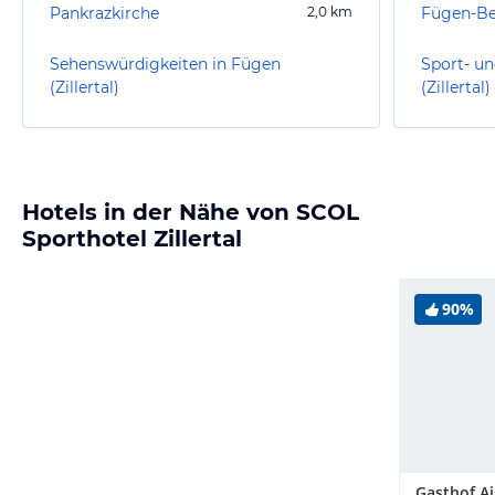
Pankrazkirche
2,0
km
Fügen-B
Sehenswürdigkeiten in Fügen
Sport- un
(Zillertal)
(Zillertal)
Hotels in der Nähe von SCOL
Sporthotel Zillertal
90%
Gasthof A