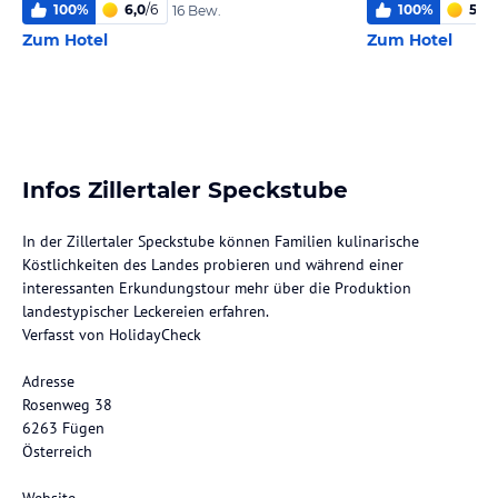
100
%
6,0
/
6
100
%
5,8
/
16 Bew.
Zum Hotel
Zum Hotel
Infos Zillertaler Speckstube
In der Zillertaler Speckstube können Familien kulinarische
Köstlichkeiten des Landes probieren und während einer
interessanten Erkundungstour mehr über die Produktion
landestypischer Leckereien erfahren.
Verfasst von HolidayCheck
Adresse
Rosenweg 38
6263 Fügen
Österreich