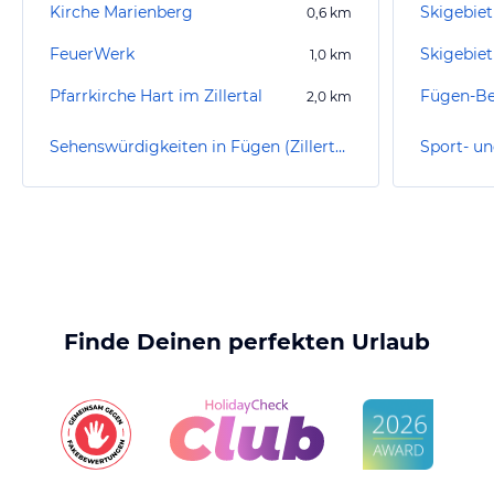
Kirche Marienberg
Skigebie
0,6
km
FeuerWerk
Skigebiet
1,0
km
Pfarrkirche Hart im Zillertal
Fügen-B
2,0
km
Sehenswürdigkeiten in Fügen (Zillertal)
Finde Deinen perfekten Urlaub