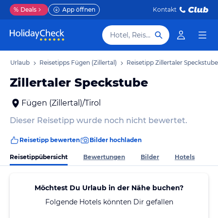
%
Deals
App öffnen
Kontakt
Hotel, Reiseziel
tal) Urlaub
Reisetipps Fügen (Zillertal)
Reisetipp Zillertaler Speckstube
Zillertaler Speckstube
Fügen (Zillertal)/Tirol
Dieser Reisetipp wurde noch nicht bewertet.
Reisetipp bewerten
Bilder hochladen
Reisetippübersicht
Bewertungen
Bilder
Hotels
Möchtest Du Urlaub in der Nähe buchen?
Folgende Hotels könnten Dir gefallen