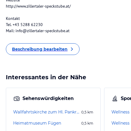
Website
http://www.zillertaler-speckstube.at/
Kontakt
Tel. +43 5288 62230
Mail: info@zillertaler-speckstube.at
Beschreibung bearbeiten
Interessantes in der Nähe
Sehenswürdigkeiten
Spor
Wallfahrtskirche zum Hl. Pankratius
Wellness 
0,5
km
Heimatmuseum Fügen
Wellness
0,5
km