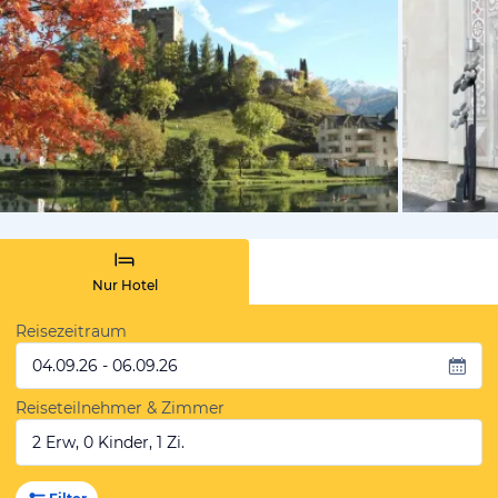
vom Hotelie
Nur Hotel
Reisezeitraum
04.09.26 - 06.09.26
Reiseteilnehmer & Zimmer
2 Erw, 0 Kinder, 1 Zi.