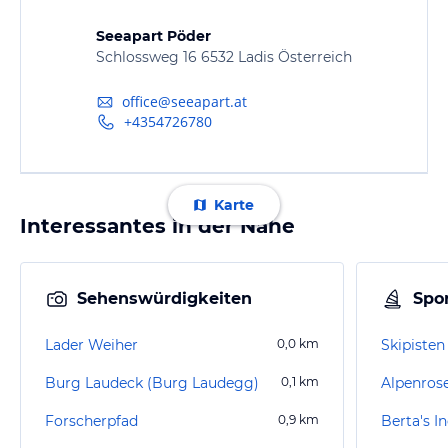
Seeapart Pöder
Schlossweg 16 6532 Ladis Österreich
office@seeapart.at
+4354726780
Karte
Interessantes in der Nähe
Sehenswürdigkeiten
Spor
Lader Weiher
0,0
km
Skipisten
Burg Laudeck (Burg Laudegg)
0,1
km
Alpenros
Forscherpfad
0,9
km
Berta's I