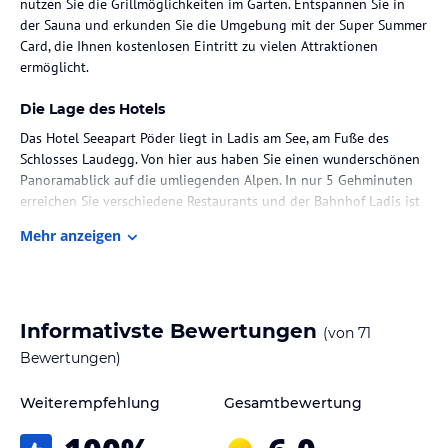
nutzen Sie die Grillmöglichkeiten im Garten. Entspannen Sie in
der Sauna und erkunden Sie die Umgebung mit der Super Summer
Card, die Ihnen kostenlosen Eintritt zu vielen Attraktionen
ermöglicht.
Die Lage des Hotels
Das Hotel Seeapart Pöder liegt in Ladis am See, am Fuße des
Schlosses Laudegg. Von hier aus haben Sie einen wunderschönen
Panoramablick auf die umliegenden Alpen. In nur 5 Gehminuten
erreichen Sie verschiedene Restaurants und der Bahnhof Ladis ist
ebenfalls nur 10 Gehminuten entfernt. Von dort aus können Sie
Mehr anzeigen
bequem das Skigebiet Serfaus-Fiss-Ladis erreichen.
Zimmer / Unterbringung im Hotel
Die Zimmer im Seeapart Pöder sind im charmanten Landhausstil
Informativste Bewertungen
(von
71
eingerichtet und bieten Kabel-TV und ein eigenes Bad mit einem
Haartrockner. Für zusätzlichen Komfort stehen auch Apartments
Bewertungen)
mit einer Küchenzeile zur Verfügung. Genießen Sie den herrlichen
Ausblick auf die Umgebung von Ihrem Zimmer aus.
Weiterempfehlung
Gesamtbewertung
Gastronomie im Hotel