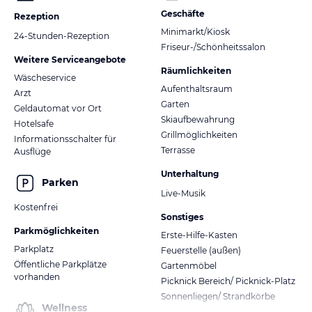
Geschäfte
Rezeption
Minimarkt/Kiosk
24-Stunden-Rezeption
Friseur-/Schönheitssalon
Weitere Serviceangebote
Räumlichkeiten
Wäscheservice
Aufenthaltsraum
Arzt
Garten
Geldautomat vor Ort
Skiaufbewahrung
Hotelsafe
Grillmöglichkeiten
Informationsschalter für
Terrasse
Ausflüge
Unterhaltung
Parken
Live-Musik
Kostenfrei
Sonstiges
Parkmöglichkeiten
Erste-Hilfe-Kasten
Parkplatz
Feuerstelle (außen)
Öffentliche Parkplätze
Gartenmöbel
vorhanden
Picknick Bereich/ Picknick-Platz
Sonnenliegen/ Strandkörbe
Wellness