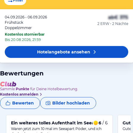
Filter
ab
€ 375
04.09.2026 - 06.09.2026
Frühstück
2 ERW • 2 Nächte
Doppelzimmer
Kostenlos stornierbar
Bis 20.08.2026, 21:59
Hotelangebote
ansehen
Bewertungen
Sammle
Punkte
für Deine Hotelbewertung.
Kostenlos anmelden
Bewerten
Bilder hochladen
Ein weiteres tolles Aufenthalt im Seeapart Pöder
6
/ 6
Gute
Waren jetzt zum 10 mal im Seeapart Pöder, und ich
Guten