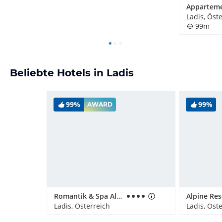
Ladis, Öst
99m
Beliebte Hotels in Ladis
99%
99%
AWARD
Romantik & Spa Alpen-Herz
Alpine Res
Ladis, Österreich
Ladis, Öst