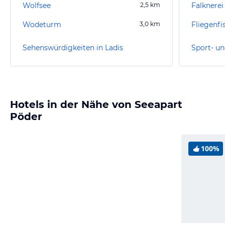
Wolfsee
2,5
km
Falknere
Wodeturm
3,0
km
Fliegenfi
Sehenswürdigkeiten in Ladis
Sport- un
Hotels in der Nähe von Seeapart
Pöder
100%