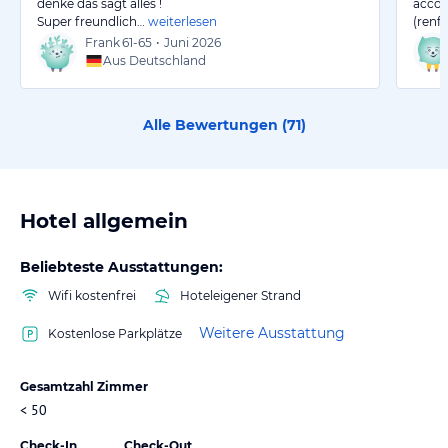
denke das sagt alles !
accom
Super freundlich…
weiterlesen
(renf
Frank
61-65
•
Juni 2026
Aus Deutschland
Alle Bewertungen (
71
)
Hotel allgemein
Beliebteste Ausstattungen:
Wifi kostenfrei
Hoteleigener Strand
Weitere Ausstattung
Kostenlose Parkplätze
Gesamtzahl Zimmer
< 50
Check-In
Check-Out