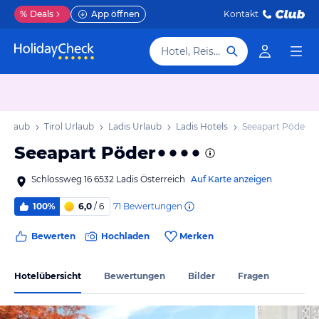
%
Deals
App öffnen
Kontakt
Hotel, Reiseziel
 Urlaub
Tirol Urlaub
Ladis Urlaub
Ladis Hotels
Seeapart Pöder
Seeapart Pöder
Schlossweg 16 6532 Ladis Österreich
Auf Karte anzeigen
71
Bewertungen
100%
6,0
/ 6
Bewerten
Hochladen
Merken
Hotelübersicht
Bewertungen
Bilder
Fragen