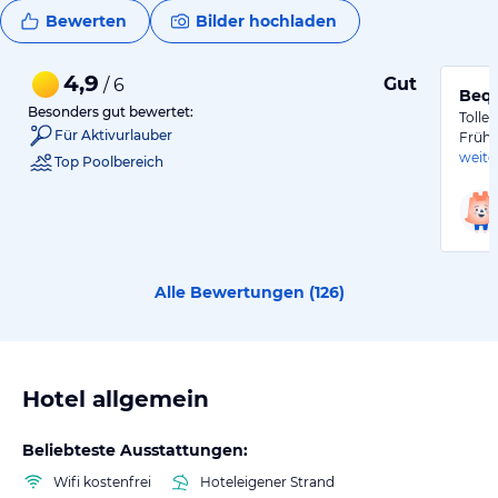
Bewerten
Bilder hochladen
4,9
Gut
/ 6
Bequ
Besonders gut bewertet:
Tolle
Für Aktivurlauber
Frühs
weite
Top Poolbereich
Alle Bewertungen (
126
)
Hotel allgemein
Beliebteste Ausstattungen:
Wifi kostenfrei
Hoteleigener Strand