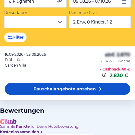
6 Flughäfen
09.08.26 - 07.10.26
Reisedauer
Reisende & Zi.
2 Erw, 0 Kinder, 1 Zi.
Filter
ab
€ 2.870
16.09.2026 - 23.09.2026
Frühstück
2 ERW • 1 Woche
Garden Villa
- Cashback
40 €
2.830 €
Pauschalangebote
ansehen
Bewertungen
Sammle
Punkte
für Deine Hotelbewertung.
Kostenlos anmelden