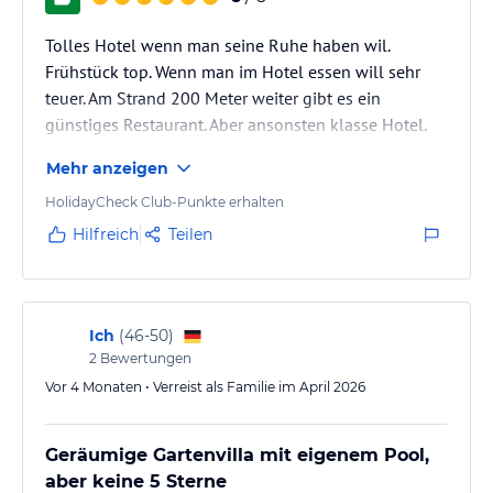
Deluxe Room
Tolles Hotel wenn man seine Ruhe haben wil.
Garden Villa
Frühstück top. Wenn man im Hotel essen will sehr
Pool Access Villa
teuer. Am Strand 200 Meter weiter gibt es ein
Plunge Pool Villa
günstiges Restaurant. Aber ansonsten klasse Hotel.
Two Bedroom Villa
Beach Front Pool Villa
Toller comfort
Mehr anzeigen
Each room type boasts its own unique features and promises a
comfortable and memorable stay.
HolidayCheck Club-Punkte erhalten
Hilfreich
Teilen
Gastronomie im Hotel
Indulge in a Fusion of International and Authentic Thai Cuisine
Sport und Unterhaltung
Ich
(
46-50
)
We have Kayak for kayaking.
2
Bewertungen
Gym and fitness
Vor 4 Monaten • Verreist als Familie im April 2026
Blue Fit weekly activity.
Hinweis:
Allgemeine und unverbindliche
Geräumige Gartenvilla mit eigenem Pool,
Hoteliers-/Veranstalter-/Kataloginformationen. Alle Angaben
aber keine 5 Sterne
ohne Gewähr und ohne Prüfung durch HolidayCheck. Bitte