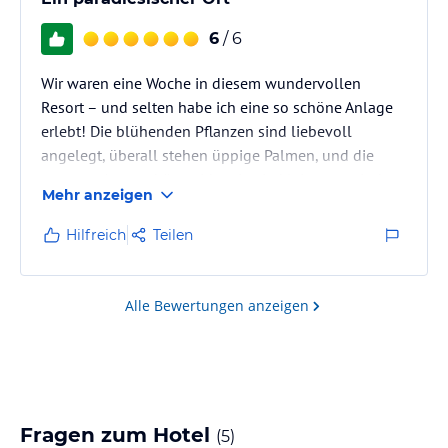
6
/ 6
Wir waren eine Woche in diesem wundervollen
Resort – und selten habe ich eine so schöne Anlage
erlebt! Die blühenden Pflanzen sind liebevoll
angelegt, überall stehen üppige Palmen, und die
gesamte Atmosphäre wirkt wie ein kleines tropisches
Mehr anzeigen
Paradies. Die Zimmer bestehen aus einzeln stehenden
kleinen Villen bzw. Bungalows. Wir hatten jeweils
Hilfreich
Teilen
eine Villa mit direktem Zugang zum Pool – absolut
empfehlenswert!
Alle Bewertungen anzeigen
Auch das Meer war traumhaft: türkisblau, glasklar
und bei ruhigem Wetter einfach perfekt. Selbst an
windigeren…
Fragen zum Hotel
(
5
)