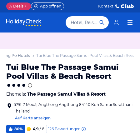
%
Deals
App öffnen
Kontakt
Hotel, Reiseziel
 Bang Po Hotels
Tui Blue The Passage Samui Pool Villas & Beach Resort
Tui Blue The Passage Samui
Pool Villas & Beach Resort
Ehemals:
The Passage Samui Villas & Resort
57/6-7 Moo5, Angthong Angthong 84140 Koh Samui Suratthani
Thailand
Auf Karte anzeigen
126
Bewertungen
80%
4,9
/ 6