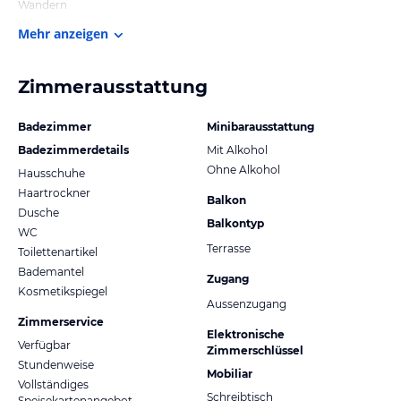
Wandern
Mehr anzeigen
Zimmerausstattung
Badezimmer
Minibarausstattung
Badezimmerdetails
Mit Alkohol
Ohne Alkohol
Hausschuhe
Haartrockner
Balkon
Dusche
Balkontyp
WC
Terrasse
Toilettenartikel
Bademantel
Zugang
Kosmetikspiegel
Aussenzugang
Zimmerservice
Elektronische
Verfügbar
Zimmerschlüssel
Stundenweise
Mobiliar
Vollständiges
Schreibtisch
Speisekartenangebot