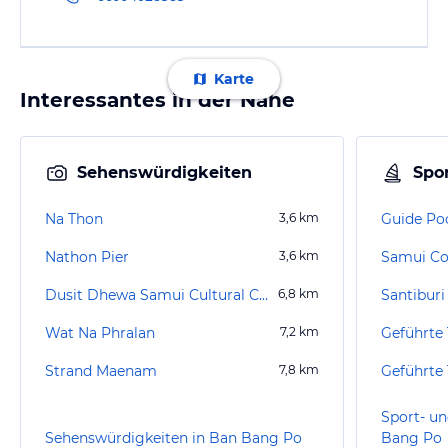
Karte
Interessantes in der Nähe
Sehenswürdigkeiten
Spor
Na Thon
3,6
km
Guide P
Nathon Pier
3,6
km
Samui Co
Dusit Dhewa Samui Cultural Center of Asia
6,8
km
Santiburi
Wat Na Phralan
7,2
km
Strand Maenam
7,8
km
Sport- un
Sehenswürdigkeiten in Ban Bang Po
Bang Po