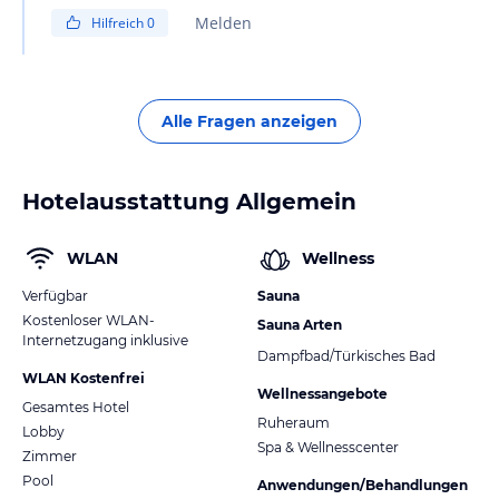
them. You can easily find a TukTuks on the main road,
Melden
Hilfreich
0
which is just a 5-minute walk from the resort.
Alle Fragen anzeigen
Hotelausstattung Allgemein
WLAN
Wellness
Verfügbar
Sauna
Kostenloser WLAN-
Sauna Arten
Internetzugang inklusive
Dampfbad/Türkisches Bad
WLAN Kostenfrei
Wellnessangebote
Gesamtes Hotel
Ruheraum
Lobby
Spa & Wellnesscenter
Zimmer
Pool
Anwendungen/Behandlungen