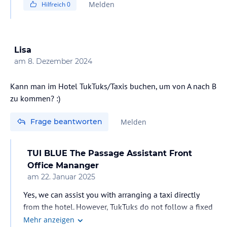
Melden
Hilfreich
0
Lisa
am
8. Dezember 2024
Kann man im Hotel TukTuks/Taxis buchen, um von A nach B
Frage beantworten
Melden
TUI BLUE The Passage Assistant Front
Office Mananger
am
22. Januar 2025
Yes, we can assist you with arranging a taxi directly
from the hotel. However, TukTuks do not follow a fixed
schedule, and we are unable to make arrangements for
Mehr anzeigen