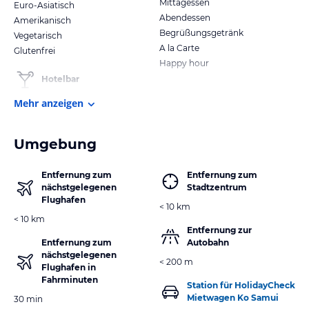
Mittagessen
Euro-Asiatisch
Abendessen
Amerikanisch
Begrüßungsgetränk
Vegetarisch
A la Carte
Glutenfrei
Happy hour
Hotelbar
Mehr anzeigen
Umgebung
Entfernung zum
Entfernung zum
nächstgelegenen
Stadtzentrum
Flughafen
< 10 km
< 10 km
Entfernung zur
Entfernung zum
Autobahn
nächstgelegenen
< 200 m
Flughafen in
Fahrminuten
Station für HolidayCheck
Mietwagen Ko Samui
30 min