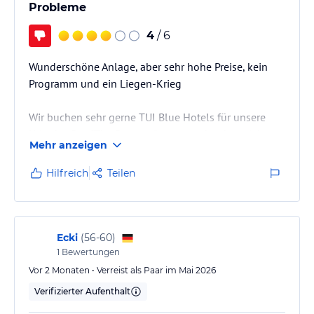
Probleme
4
/ 6
Wunderschöne Anlage, aber sehr hohe Preise, kein
Programm und ein Liegen-Krieg
Wir buchen sehr gerne TUI Blue Hotels für unsere
Urlaube. Das "The Passage" war nun das 6., welches
Mehr anzeigen
wir getestet haben, und wir haben uns lange darauf
gefreut. Ehrlicherweise würde ich es aber nicht
Hilfreich
Teilen
wieder buchen. Von den 6 getesteten TUI Blue Hotels
landet es auf meiner persönlichen Hitlist leider nur
auf Platz 5.
Ecki
(
56-60
)
Das Positive vorab (und ein großes Aber bei den
1
Bewertungen
Zimmern):
Vor 2 Monaten • Verreist als Paar im Mai 2026
Verifizierter Aufenthalt
- Anlage & Zimmer: Die Anlage ist wunderschön, toll