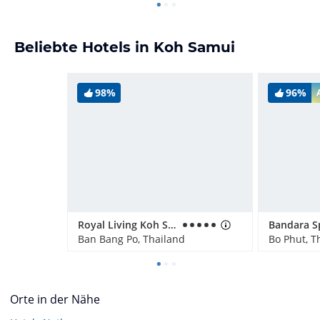
Beliebte Hotels in Koh Samui
98%
96%
Royal Living Koh Samui
Ban Bang Po, Thailand
Bo Phut, T
Orte in der Nähe