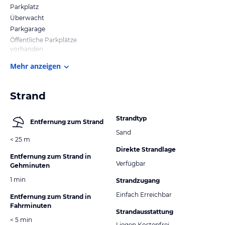
Parkplatz
Überwacht
Parkgarage
Öffentliche Parkplätze
vorhanden
Mehr anzeigen
Strand
Strandtyp
Entfernung zum Strand
Sand
< 25 m
Direkte Strandlage
Entfernung zum Strand in
Verfügbar
Gehminuten
1 min
Strandzugang
Einfach Erreichbar
Entfernung zum Strand in
Fahrminuten
Strandausstattung
< 5 min
Liegen Kostenfrei