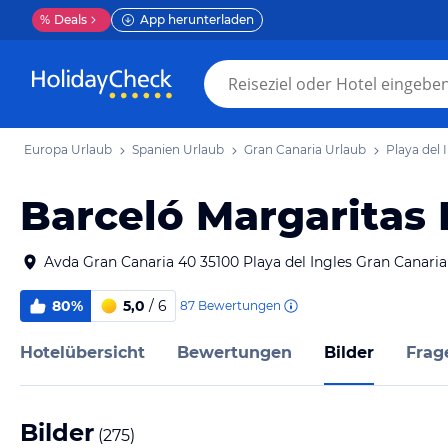
%
Deals
App herunterladen
Europa Urlaub
Spanien Urlaub
Gran Canaria Urlaub
Playa del 
Barceló Margaritas 
Avda Gran Canaria 40 35100 Playa del Ingles Gran Canari
80%
5,0
/ 6
87
Bewertungen
Hotelübersicht
Bewertungen
Bilder
Frag
Bilder
(
275
)