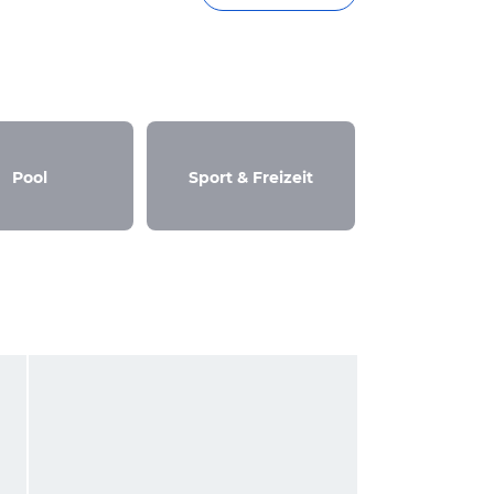
Pool
Sport & Freizeit
Außenans