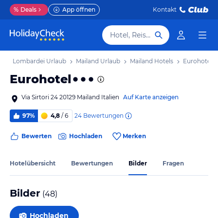
%
Deals
App öffnen
Kontakt
Hotel, Reiseziel
ub
Lombardei Urlaub
Mailand Urlaub
Mailand Hotels
Eurohotel
Eurohotel
Via Sirtori 24 20129 Mailand Italien
Auf Karte anzeigen
24
Bewertungen
97%
4,8
/ 6
Bewerten
Hochladen
Merken
Hotelübersicht
Bewertungen
Bilder
Fragen
Bilder
(
48
)
Hochladen