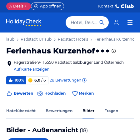
%
Deals
App öffnen
Kontakt
Hotel, Reiseziel
d Urlaub
Radstadt Urlaub
Radstadt Hotels
Ferienhaus Kurzenhof
Ferienhaus Kurzenhof
Fagerstraße 9-11 5550 Radstadt Salzburger Land Österreich
Auf Karte anzeigen
28
Bewertungen
100%
6,0
/ 6
Bewerten
Hochladen
Merken
Hotelübersicht
Bewertungen
Bilder
Fragen
Bilder - Außenansicht
(
18
)