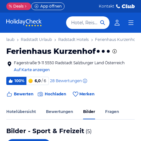
%
Deals
App öffnen
Kontakt
Hotel, Reiseziel
d Urlaub
Radstadt Urlaub
Radstadt Hotels
Ferienhaus Kurzenhof
Ferienhaus Kurzenhof
Fagerstraße 9-11 5550 Radstadt Salzburger Land Österreich
Auf Karte anzeigen
28
Bewertungen
100%
6,0
/ 6
Bewerten
Hochladen
Merken
Hotelübersicht
Bewertungen
Bilder
Fragen
Bilder - Sport & Freizeit
(
5
)