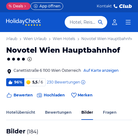
%
Deals
App öffnen
Kontakt
Hotel, Reiseziel
en Urlaub
Wien Urlaub
Wien Hotels
Novotel Wien Hauptbahnhof
Novotel Wien Hauptbahnhof
Canettistraße 6 1100 Wien Österreich
Auf Karte anzeigen
230
Bewertungen
96%
5,5
/ 6
Bewerten
Hochladen
Merken
Hotelübersicht
Bewertungen
Bilder
Fragen
Bilder
(
184
)