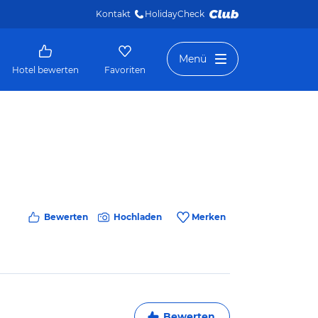
Kontakt
HolidayCheck 
Menü
Hotel bewerten
Favoriten
Bewerten
Hochladen
Merken
Bewerten