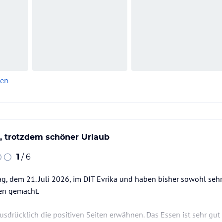
len
t, trotzdem schöner Urlaub
1
/ 6
tag, dem 21. Juli 2026, im DIT Evrika und haben bisher sowohl sehr 
en gemacht.
usdrücklich die positiven Seiten erwähnen. Das Essen ist sehr gu