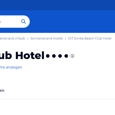
enstrand Urlaub
Sonnenstrand Hotels
DIT Evrika Beach Club Hotel
ub Hotel
rte anzeigen
en