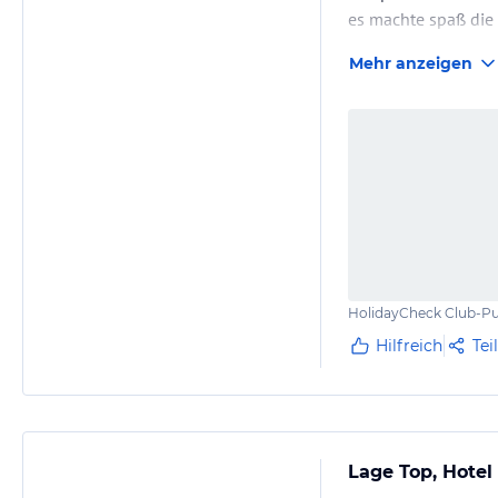
es machte spaß die
Mehr anzeigen
HolidayCheck Club-Pu
Hilfreich
Tei
Lage Top, Hotel