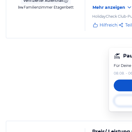
Verifizierter Aufenthalt
Besonders praktisch
Mehr anzeigen
Familienzimmer Etagenbett
verschiedene Snack
HolidayCheck Club-Pu
Besonders schön f
Hilfreich
Tei
Pau
Für Deine
08.08. - 0
Preis/ Leistung 