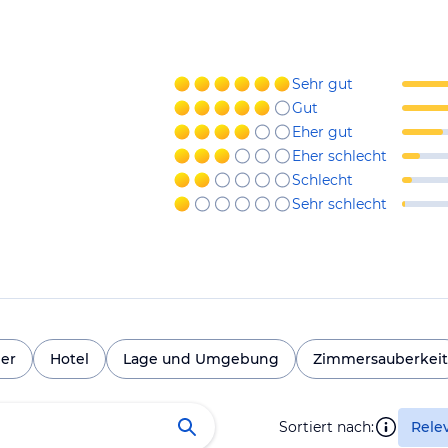
Sehr gut
Gut
Eher gut
Eher schlecht
Schlecht
Sehr schlecht
er
Hotel
Lage und Umgebung
Zimmersauberkeit
Sortiert nach:
Rele