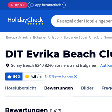
%
Deals
App herunterladen
Europa Urlaub
Bulgarien Urlaub
Bulgarien Süden Urlaub
Sonn
DIT Evrika Beach Cl
Sunny Beach 8240 8240 Sonnenstrand Bulgarien
Auf Ka
86%
4,8
/ 6
1.417
Bewertungen
Hotelübersicht
Bewertungen
Bilder
Frag
Bewertungen
(
1 417
)