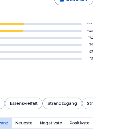
559
547
174
79
43
15
Essensvielfalt
Strandzugang
Strand
Animati
vanz
Neueste
Negativste
Positivste