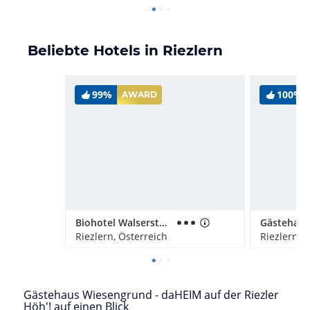
Beliebte Hotels in Riezlern
99%
100%
AWARD
Biohotel Walserstuba
Gästehaus
Riezlern, Österreich
Riezlern, 
Gästehaus Wiesengrund - daHEIM auf der Riezler
Höh'! auf einen Blick