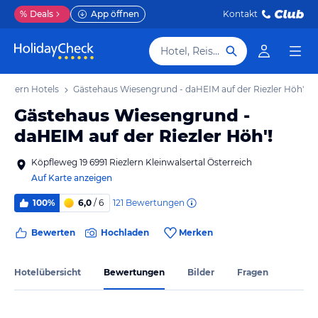
%
Deals
App öffnen
Kontakt
Hotel, Reiseziel
iezlern Hotels
Gästehaus Wiesengrund - daHEIM auf der Riezler Höh'!
Gästehaus Wiesengrund -
daHEIM auf der Riezler Höh'!
Köpfleweg 19 6991 Riezlern Kleinwalsertal Österreich
Auf Karte anzeigen
121
Bewertungen
100%
6,0
/ 6
Bewerten
Hochladen
Merken
Hotelübersicht
Bewertungen
Bilder
Fragen