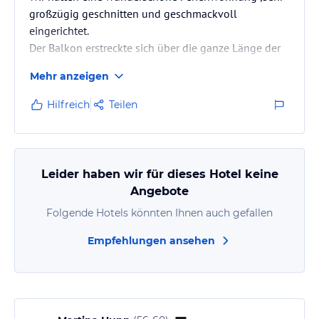
großzügig geschnitten und geschmackvoll
eingerichtet.
Der Balkon erstreckte sich über die ganze Länge der
Wohnung mit Bodentiefen Fenstern.Fantastischen
Mehr anzeigen
Blick auf die Bergwelt.
Es gab eine tollen Wellnessbereich mit 3 Saunen und
Hilfreich
Teilen
liebevoll arrangierten Ruheraum.
Wenn man möchte kann man ein sehr gutes
Frühstück dazu buchen.oder den Brötchenservice
nutzen.
Leider haben wir für dieses Hotel keine
Die Lage ist super, am Berg,abseits vom Trubel und
Angebote
doch sehr nah zum Zentrum.
Folgende Hotels könnten Ihnen auch gefallen
Empfehlungen ansehen