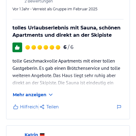
2
Bewertungen
Vor 1 Jahr • Verreist als Gruppe im Februar 2025
tolles Urlaubserlebnis mit Sauna, schönen
Apartments und direkt an der Skipiste
6
/ 6
tolle Geschmackvolle Apartments mit einer tollen
Gastgeberin. Es gab einen Brötchenservice und tolle
weiteren Angebote. Das Haus liegt sehr ruhig aber
direkt an der Skipiste. Die Sauna ist eindeutig ein
Höhepunkt des Hauses.
Mehr anzeigen
Wir kommen wieder! :-)
Hilfreich
Teilen
Katrin