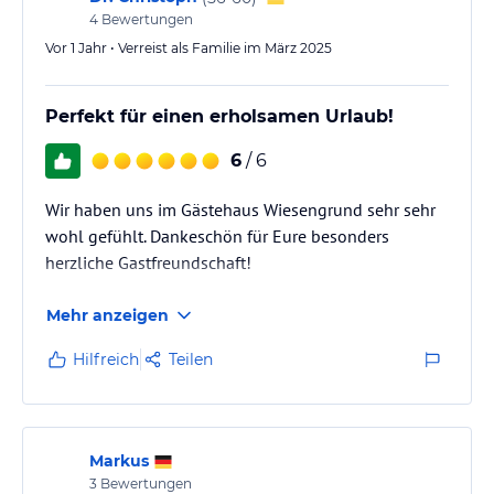
Wer mag, kann auch morgens im Frühstücksraum ein
4
Bewertungen
leckeres selbstgemachtes Frühstück von Michi
Vor 1 Jahr • Verreist als Familie im März 2025
bekommen.
Oder den Brötchenservice von Ihr ( bereits ab 7:30
Perfekt für einen erholsamen Urlaub!
Uhr) annehmen.
6
/ 6
Ein…
Wir haben uns im Gästehaus Wiesengrund sehr sehr
wohl gefühlt. Dankeschön für Eure besonders
herzliche Gastfreundschaft!
Mehr anzeigen
Hilfreich
Teilen
Markus
3
Bewertungen