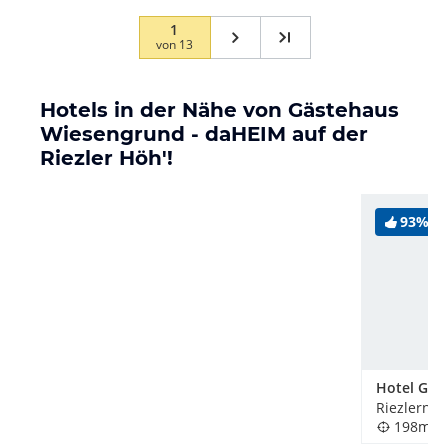
1
von
13
Hotels in der Nähe von Gästehaus
Wiesengrund - daHEIM auf der
Riezler Höh'!
93%
Hotel Garn
Riezlern, 
198m