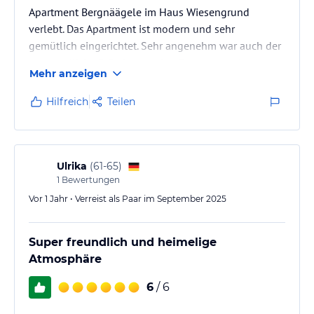
Apartment Bergnäägele im Haus Wiesengrund
verlebt. Das Apartment ist modern und sehr
gemütlich eingerichtet. Sehr angenehm war auch der
morgendliche Brötchenservice. Entspannen konnte
Mehr anzeigen
man gut in dem mit viel Liebe eingerichteten Spa-
Bereich. Die Gastgeberin Michaela Heim und ihre
Hilfreich
Teilen
Familie hat sich sehr rührend um all unsere Belange
gekümmert. Das Haus ist oberhalb von Riezlern
gelegen, wir konnten mit den Skiern bis fast zum
Haus fahren.
Ulrika
(
61-65
)
1
Bewertungen
Vor 1 Jahr • Verreist als Paar im September 2025
Super freundlich und heimelige
Atmosphäre
6
/ 6