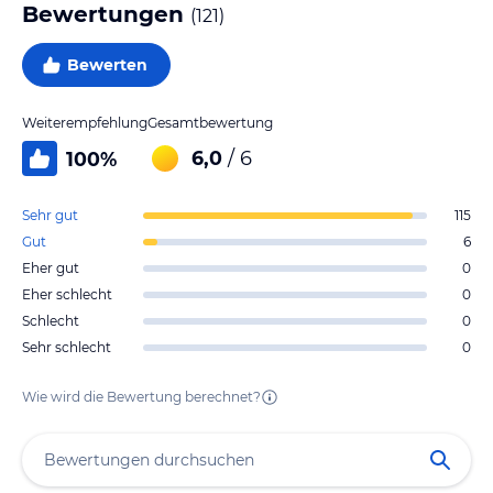
Bewertungen
(
121
)
Bewerten
Weiterempfehlung
Gesamtbewertung
6,0
/ 6
100
%
Sehr gut
115
Gut
6
Eher gut
0
Eher schlecht
0
Schlecht
0
Sehr schlecht
0
Wie wird die Bewertung berechnet?