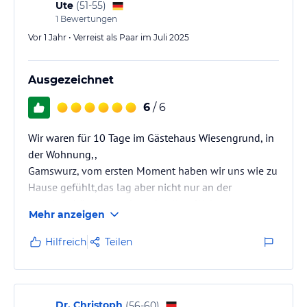
Ute
(
51-55
)
1
Bewertungen
Vor 1 Jahr • Verreist als Paar im Juli 2025
Ausgezeichnet
6
/ 6
Wir waren für 10 Tage im Gästehaus Wiesengrund, in
der Wohnung,,
Gamswurz, vom ersten Moment haben wir uns wie zu
Hause gefühlt,das lag aber nicht nur an der
wunderschönen, geschmackvollen, Wohnung, wo es
Mehr anzeigen
an Nichts fehlte, sondern an der lieben Gastgeberin
Michi, die uns in ihrer herrlichen und freundlichen Art,
Hilfreich
Teilen
in Allem zur Seite stand.
Dr. Christoph
(
56-60
)