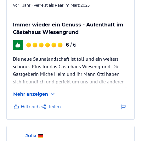
Vor 1 Jahr • Verreist als Paar im März 2025
Immer wieder ein Genuss - Aufenthalt im
Gästehaus Wiesengrund
6
/ 6
Die neue Saunalandschaft ist toll und ein weiters
schönes Plus für das Gästehaus Wiesengrund. Die
Gastgeberin Miche Heim und ihr Mann Otti haben
sich freundlich und perfekt um uns und die anderen
Gäste gekümmert. Wir sind bereits seit mindestens 15
Mehr anzeigen
Jahren regelmäßig dort, um eine Woche im
Wintersport zu verbringen. Das Gästehaus
Hilfreich
Teilen
Wiesengrund ist eine tolle Unterkunft in Riezlern.
Julia