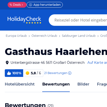
%
Deals
App herunterladen
Europa Urlaub
Österreich Urlaub
Salzburger Land Urlaub
Groß
Gasthaus Haarlehe
Unterbergstrasse 46 5611 Großarl Österreich
Auf Karte a
100%
5,8
/ 6
21
Bewertungen
Hotelübersicht
Bewertungen
Bilder
Frag
Bewertungen
(
21
)