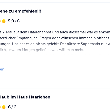
ene zu empfehlen!!!
5,9
/ 6
s 2. Mal auf dem Haarlehenhof und auch diesesmal war es ankomm
herzlicher Empfang, bei Fragen oder Wünschen immer ein offenes 
ngen. Uns hat es an nichts gefehlt. Der nächste Supermarkt nur 
lch, usw. am Morgen geliefert, was will man mehr.
s geboten, Streichelzoo, der Spielplatz (mit Schaukel, Spielhütte, F
len
rlaub im Haus Haarlehen
6
/ 6