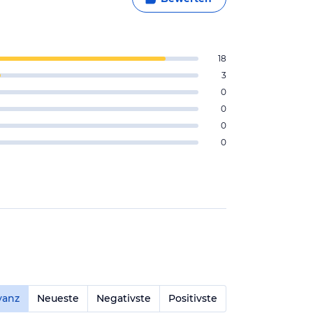
18
3
0
0
0
0
vanz
Neueste
Negativste
Positivste