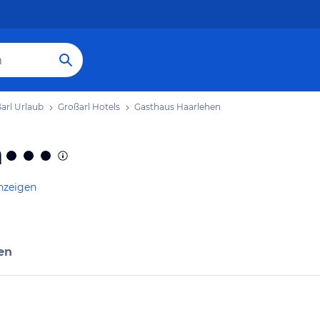
arl Urlaub
Großarl Hotels
Gasthaus Haarlehen
n
nzeigen
en