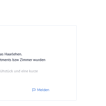
das Haarlehen.
partments bzw Zimmer wurden
rühstück und eine kurze
…
Melden