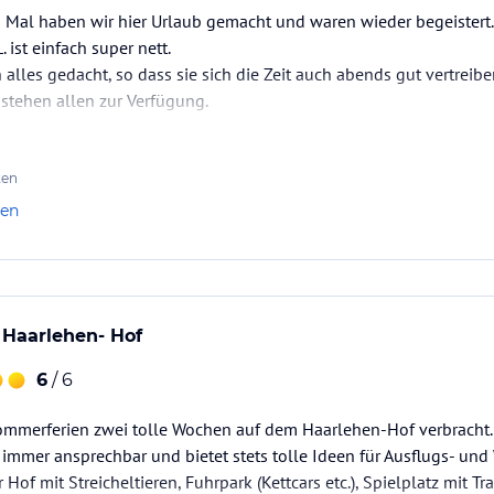
 Mal haben wir hier Urlaub gemacht und waren wieder begeistert. 
. ist einfach super nett.
n alles gedacht, so dass sie sich die Zeit auch abends gut vertreib
stehen allen zur Verfügung.
erer Sicht eines der schönsten Täler. Die zahlreichen Almen sind w
ren Kindern gut erreichen kann.
ten
rem Wetter…
len
 Haarlehen- Hof
6
/ 6
mmerferien zwei tolle Wochen auf dem Haarlehen-Hof verbracht. D
it, immer ansprechbar und bietet stets tolle Ideen für Ausflugs- un
 Hof mit Streicheltieren, Fuhrpark (Kettcars etc.), Spielplatz mit 