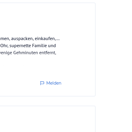
en, auspacken, einkaufen,...
Ohr, supernette Familie und
wenige Gehminuten entfernt,
ußballtore, Sandkasten,..)
Melden