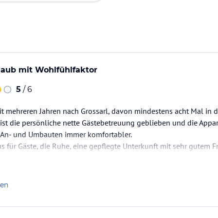
laub mit Wohlfühlfaktor
5
/ 6
it mehreren Jahren nach Grossarl, davon mindestens acht Mal in 
 ist die persönliche nette Gästebetreuung geblieben und die Ap
ie An- und Umbauten immer komfortabler.
 für Gäste, die Ruhe, eine gepflegte Unterkunft mit sehr gutem F
kigebiet suchen, nur empfehlen.
an völlig verzichten, alles ist fußläufig oder mit dem Ortsbus zu
len