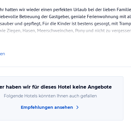
hr hatten wir wieder einen perfekten Urlaub bei der lieben Familie
 liebevolle Betreuung der Gastgeber, geniale Ferienwohnung mit 
r sauber und gepflegt, Für die Kinder ist bestens gesorgt, mit Tram
wie Ziegen, Hasen, Meerschweinchen, Pony und nicht zu vergessen
 so gut, dass wir für nächstes Jahr gleich wieder gebucht…
len
er haben wir für dieses Hotel keine Angebote
Folgende Hotels könnten Ihnen auch gefallen
Empfehlungen ansehen