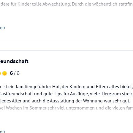
dere für Kinder tolle Abwechslung. Durch die wöchentlich stattf
den anderen Gästen.
gen…
len
reundschaft
6
/ 6
ist ein familiengeführter Hof, der Kindern und Eltern alles biet
 Gastfreundschaft und gute Tips für Ausflüge, viele Tiere zum strei
 jedes Alter und auch die Ausstattung der Wohnung war sehr gut.
wei Wochen im Sommer sehr viel unternommen und die vielen fam
Salzburgerland-Card ist zu empfehlen und am Hof zu erwerben) in
len