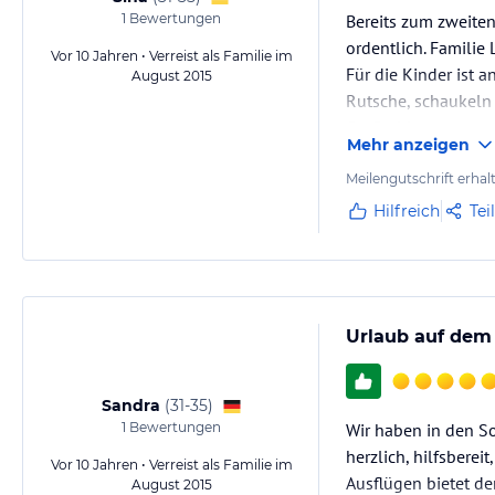
1
Bewertungen
Bereits zum zweiten
ordentlich. Familie L
Vor 10 Jahren • Verreist als Familie im
Für die Kinder ist a
August 2015
Rutsche, schaukeln 
Großarl ist aus uns
Mehr anzeigen
man auch mit kleine
Meilengutschrift erhal
Auch bei schlechte
Hilfreich
Tei
Urlaub auf dem
Sandra
(
31-35
)
1
Bewertungen
Wir haben in den So
herzlich, hilfsbere
Vor 10 Jahren • Verreist als Familie im
Ausflügen bietet der
August 2015