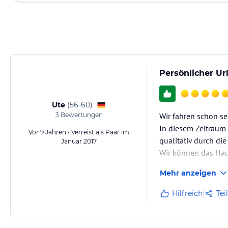
Persönlicher Ur
Ute
(
56-60
)
3
Bewertungen
Wir fahren schon se
In diesem Zeitraum
Vor 9 Jahren • Verreist als Paar im
qualitativ durch d
Januar 2017
Wir können das Haus
Anbindung an das S
Mehr anzeigen
Auf das Auto kann m
Hilfreich
Tei