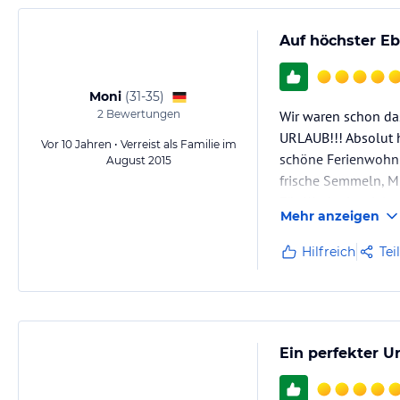
Auf höchster Eb
Moni
(
31-35
)
2
Bewertungen
Wir waren schon da
URLAUB!!! Absolut 
Vor 10 Jahren • Verreist als Familie im
schöne Ferienwohnu
August 2015
frische Semmeln, Mi
Für Kinder ist viele
Mehr anzeigen
lässt…
Hilfreich
Tei
Ein perfekter U