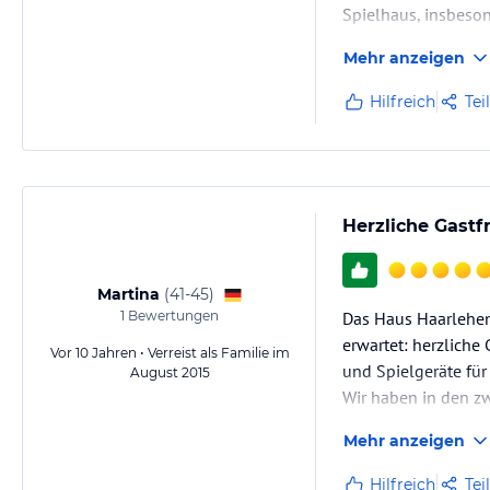
Spielhaus, insbeson
nette Kontakte zu 
Mehr anzeigen
Die Ferienwohnun
Hilfreich
Tei
Herzliche Gastf
Martina
(
41-45
)
1
Bewertungen
Das Haus Haarlehen 
erwartet: herzliche
Vor 10 Jahren • Verreist als Familie im
und Spielgeräte für
August 2015
Wir haben in den z
Ausflugsziele (die 
Mehr anzeigen
Alpenlandschaft…
Hilfreich
Tei