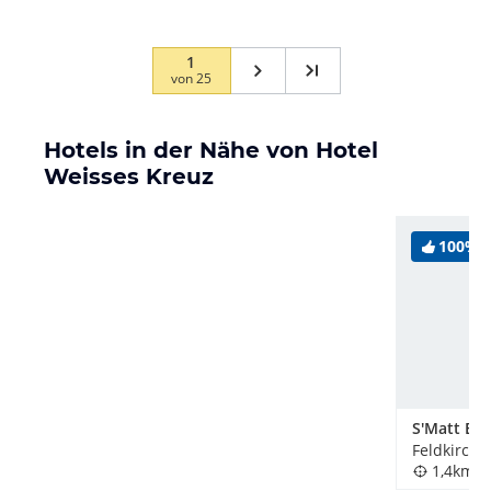
1
von
25
Hotels in der Nähe von Hotel
Weisses Kreuz
100%
S'Matt Bo
Feldkirch,
1,4km