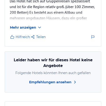
Das Hotel hat sich auf Gruppenreisen spezialisiert
und ist für die Region relativ groß. (über 100 Zimmer,
200 Betten) Es besteht aus einem Altbau und
mehreren angebauten Häusern, dazu ein großer
Speisesaal, in dem regelmäßig abends für die Gäste
Mehr anzeigen
auch Veranstaltungen stattfinden. Teilweise waren 3
Busgruppen gleichzeitig im Hotel. Einige Parkplätze,
Hilfreich
Teilen
E-Auto-Ladestation und Busparkplätze befinden sich
direkt am Hotel. Das Hotel befindet sich nicht direkt
im Zentrum von Feldkirch, sondern in Altenstadt,
einem Vorort.
Leider haben wir für dieses Hotel keine
Angebote
Folgende Hotels könnten Ihnen auch gefallen
Empfehlungen ansehen