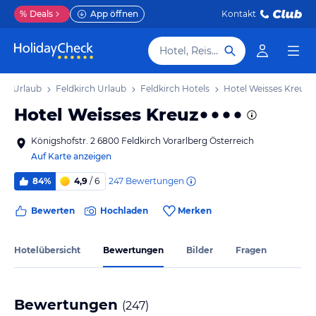
%
Deals
App öffnen
Kontakt
Hotel, Reiseziel
erg Urlaub
Feldkirch Urlaub
Feldkirch Hotels
Hotel Weisses Kreuz
Hotel Weisses Kreuz
Königshofstr. 2 6800 Feldkirch Vorarlberg Österreich
Auf Karte anzeigen
247
Bewertungen
84%
4,9
/ 6
Bewerten
Hochladen
Merken
Hotelübersicht
Bewertungen
Bilder
Fragen
Bewertungen
(
247
)