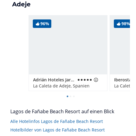
Adeje
96%
98%
Adrián Hoteles Jardines de Nivaria
La Caleta de Adeje, Spanien
La Caleta 
Lagos de Fañabe Beach Resort auf einen Blick
Alle Hotelinfos Lagos de Fañabe Beach Resort
Hotelbilder von Lagos de Fañabe Beach Resort