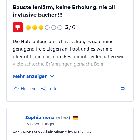
Baustellenlärm, keine Erholung, nie all
invlusive buchen!!!
3
/ 6
Die Hotelanlage an sich ist schön, es gab immer
genügend freie Liegen am Pool und es war nie
überfüllt, auch nicht im Restaurant. Leider haben wir
viele schlechte Erfahrungen gemacht. Beim
Ankommen mussten wir unsere Koffer selbst ins
Mehr anzeigen
Zimmer bringen, obwohl wir nach Hilfe gefragt
haben, weil 2 von 4 Personen an Krücken gingen und
Hilfreich
Teilen
der Weg ins Zimmer war steil und mit vielen Treppen.
Miserabler Service. Kein All Inclusive buchen! Die
Essensauswahl ist sehr klein und immer dasselbe. Am
dritten Tag hattem wir alle…
Sophiamona
(
61-65
)
16
Bewertungen
Vor 2 Monaten • Alleinreisend im Mai 2026