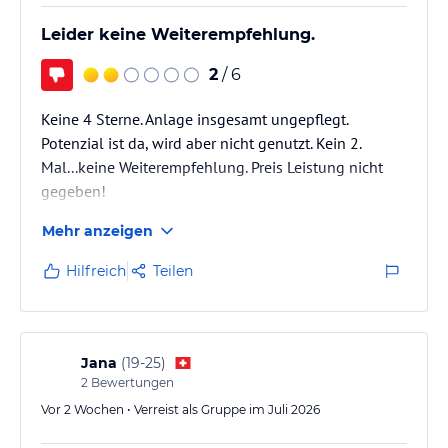
Leider keine Weiterempfehlung.
2
/ 6
Keine 4 Sterne. Anlage insgesamt ungepflegt.
Potenzial ist da, wird aber nicht genutzt. Kein 2.
Mal...keine Weiterempfehlung. Preis Leistung nicht
gegeben!
Essen eintönig. Es fehlt an Freundlichkeit und
Mehr anzeigen
Feingefühl für Gäste. Diese scheinen eher störend zu
sein. Unangekündigte Baustelle im Hotel.
Hilfreich
Teilen
Presslufthammer tagsüber. Keine Erholung am Pool,
Balkon oder Dachterrasse möglich. Beschwerden wird
nicht nachgekommen.
Jana
(
19-25
)
2
Bewertungen
Vor 2 Wochen • Verreist als Gruppe im Juli 2026