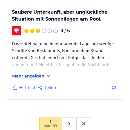
Saubere Unterkunft, aber unglückliche
Situation mit Sonnenliegen am Pool.
3
/ 6
Das Hotel hat eine hervorragende Lage, nur wenige
Schritte von Restaurants, Bars und dem Strand
entfernt. Dies hat jedoch zur Folge, dass in den
Zimmern mit Meerblick bis spät in die Nacht laute
Musik zu hören ist.
Mehr anzeigen
Die Ausstattung ist modern und die Zimmer sind
sauber. Das Personal tritt respektvoll auf.
Hilfreich
Teilen
Zu beachten ist, dass das Frühstück gemeinsam mit
dem Nachbarhotel „Los Olivos“ eingenommen wird.
Zu Stoßzeiten herrscht dort großes Gedränge und
Chaos; es empfiehlt sich daher, vor 9:00 Uhr zu
erscheinen.
1
von
109
Zudem…