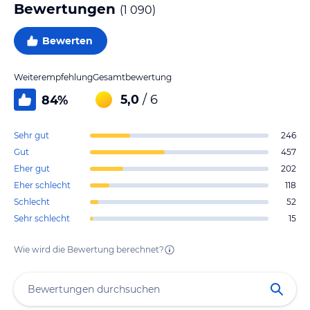
Bewertungen
(
1 090
)
Bewerten
Weiterempfehlung
Gesamtbewertung
5,0
/ 6
84
%
Sehr gut
246
Gut
457
Eher gut
202
Eher schlecht
118
Schlecht
52
Sehr schlecht
15
Wie wird die Bewertung berechnet?