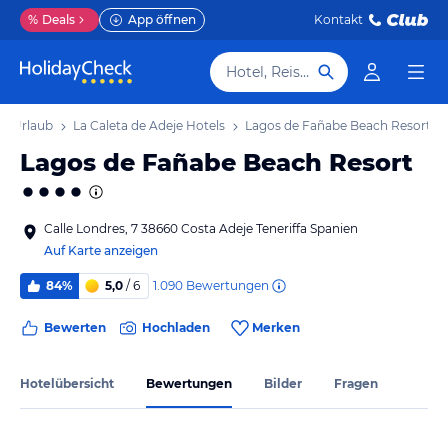
%
Deals
App öffnen
Kontakt
Hotel, Reiseziel
je Urlaub
La Caleta de Adeje Hotels
Lagos de Fañabe Beach Resort
Lagos de Fañabe Beach Resort
Calle Londres, 7 38660 Costa Adeje Teneriffa Spanien
Auf Karte anzeigen
1.090
Bewertungen
84%
5,0
/ 6
Bewerten
Hochladen
Merken
Hotelübersicht
Bewertungen
Bilder
Fragen