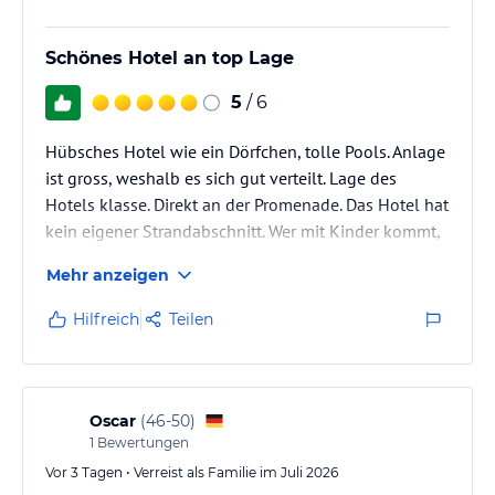
Schönes Hotel an top Lage
5
/ 6
Hübsches Hotel wie ein Dörfchen, tolle Pools. Anlage
ist gross, weshalb es sich gut verteilt. Lage des
Hotels klasse. Direkt an der Promenade. Das Hotel hat
kein eigener Strandabschnitt. Wer mit Kinder kommt,
die etwas Spasa im Pool wollen, könnten ettäuscht
Mehr anzeigen
werden. In den kleineren Pools sind keine Bälle,
Ringe oder Kopfsprünge erlaubt.
Hilfreich
Teilen
Oscar
(
46-50
)
1
Bewertungen
Vor 3 Tagen • Verreist als Familie im Juli 2026