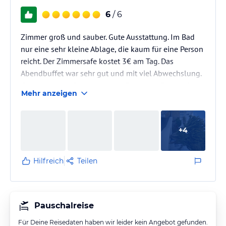
6
/ 6
Zimmer groß und sauber. Gute Ausstattung. Im Bad
nur eine sehr kleine Ablage, die kaum für eine Person
reicht. Der Zimmersafe kostet 3€ am Tag. Das
Abendbuffet war sehr gut und mit viel Abwechslung.
Gibt auch eine Grillstation wo Fisch und Fleisch frisch
Mehr anzeigen
zubereitet werden. Die Getränke zum Abendessen
sind deutlich zu teuer. Gibt aber Wasserspender mit
heißen und kalten Trinkwasser. Das Frühstück bietet
+
4
keine Abwechslung und es gibt oft lange Schlangen
an den Kaffeemaschinen und an der Eierstation. Die
Hotel Anlage…
Hilfreich
Teilen
Pauschalreise
Für Deine Reisedaten haben wir leider kein Angebot gefunden.