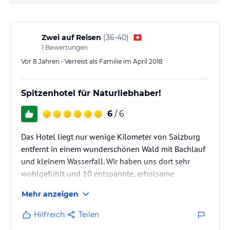
Zwei auf Reisen
(
36-40
)
1
Bewertungen
Vor 8 Jahren • Verreist als Familie im April 2018
Spitzenhotel für Naturliebhaber!
6
/ 6
Das Hotel liegt nur wenige Kilometer von Salzburg
entfernt in einem wunderschönen Wald mit Bachlauf
und kleinem Wasserfall. Wir haben uns dort sehr
wohlgefühlt und 10 entspannte, erholsame
Urlaubstage verbracht. Dafür sorgten nicht zuletzt das
Mehr anzeigen
freundliche Personal, die ruhige Lage des Anwesens
und das Begrüssungskomitee bestehend aus Katze
Hilfreich
Teilen
und Pfau :)