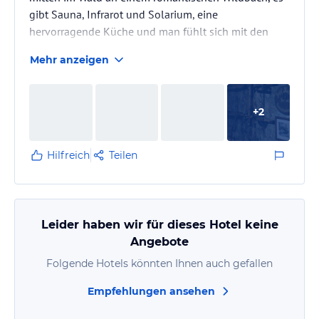
gibt Sauna, Infrarot und Solarium, eine
hervorragende Küche und man fühlt sich mit den
Hunden herzlich willkommen. Den Silvesterabend
Mehr anzeigen
knallfrei zu verbringen, war ursprünglich der Grund
für unseren ersten Besuch hier, nun sind wir bereits
das fünfte Mal da und können uns nicht vorstellen,
+
2
unseren einwöchigen Silvesterurlaub woanders zu
verbringen. Geführt wird das Hotel von Frau
Ernestine S., die das Hotel 1971…
Hilfreich
Teilen
Leider haben wir für dieses Hotel keine
Angebote
Folgende Hotels könnten Ihnen auch gefallen
Empfehlungen ansehen