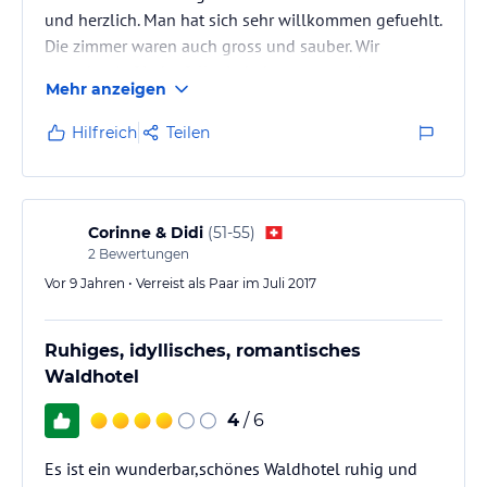
und herzlich. Man hat sich sehr willkommen gefuehlt.
Die zimmer waren auch gross und sauber. Wir
wuerden Auf jedenfall wiederkommen und
Mehr anzeigen
empfehlen das Hotel weiter.
Hilfreich
Teilen
Corinne & Didi
(
51-55
)
2
Bewertungen
Vor 9 Jahren • Verreist als Paar im Juli 2017
Ruhiges, idyllisches, romantisches
Waldhotel
4
/ 6
Es ist ein wunderbar,schönes Waldhotel ruhig und