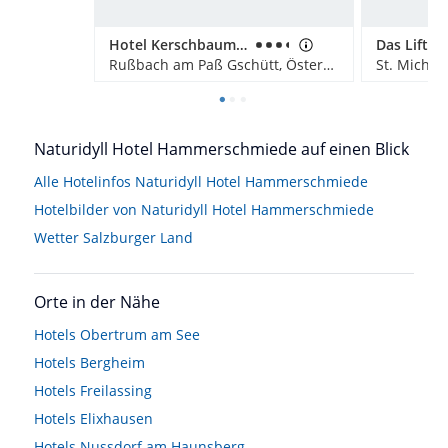
Hotel Kerschbaumer
Das Liftpla
Rußbach am Paß Gschütt, Österreich
St. Michae
Naturidyll Hotel Hammerschmiede auf einen Blick
Alle Hotelinfos Naturidyll Hotel Hammerschmiede
Hotelbilder von Naturidyll Hotel Hammerschmiede
Wetter Salzburger Land
Orte in der Nähe
Hotels
Obertrum am See
Hotels
Bergheim
Hotels
Freilassing
Hotels
Elixhausen
Hotels
Nussdorf am Haunsberg