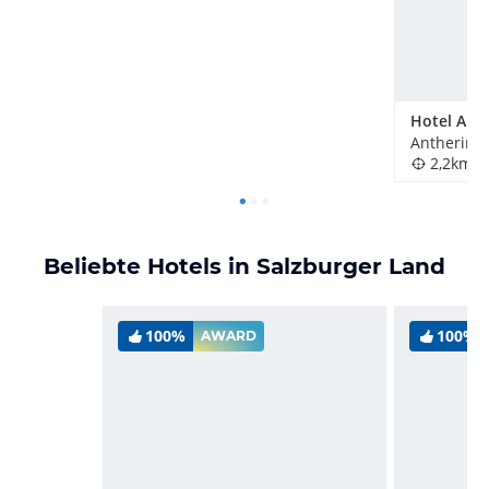
Hotel Am
Anthering,
2,2km
Beliebte Hotels in Salzburger Land
100%
100%
AWARD