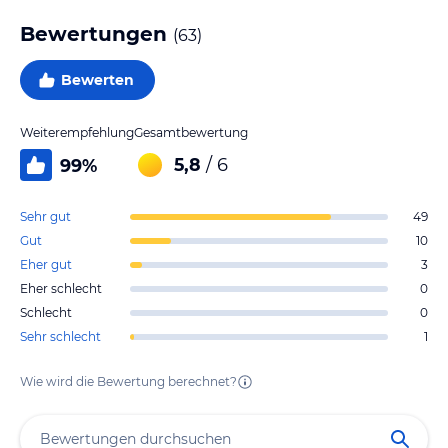
Bewertungen
(
63
)
Bewerten
Weiterempfehlung
Gesamtbewertung
5,8
/ 6
99
%
Sehr gut
49
Gut
10
Eher gut
3
Eher schlecht
0
Schlecht
0
Sehr schlecht
1
Wie wird die Bewertung berechnet?