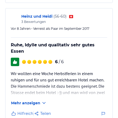
Heinz und Heidi
(
56-60
)
3
Bewertungen
Vor 8 Jahren • Verreist als Paar im September 2017
Ruhe, Idylle und qualitativ sehr gutes
Essen
6
/ 6
Wir wollten eine Woche Herbstferien in einem
ruhigen und für uns gut erreichbaren Hotel machen.
Die Hammerschmiede ist dazu bestens geeignet. Die
Strasse endet beim Hotel :-)) und man wird von zwei
wunderschönen Pfauen empfangen und begrüsst. Für
Mehr anzeigen
unseren Reisegrund war es bestens geeignet. Wir
haben uns willkommen und wohl gefühlt.
Hilfreich
Teilen