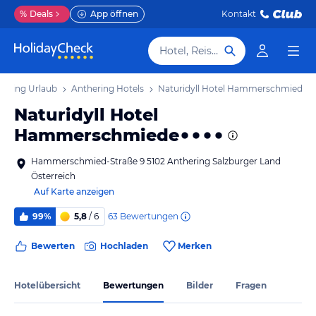
%
Deals
App öffnen
Kontakt
Hotel, Reiseziel
hering Urlaub
Anthering Hotels
Naturidyll Hotel Hammerschmiede
Naturidyll Hotel
Hammerschmiede
Hammerschmied-Straße 9 5102 Anthering Salzburger Land
Österreich
Auf Karte anzeigen
63
Bewertungen
99%
5,8
/ 6
Bewerten
Hochladen
Merken
Hotelübersicht
Bewertungen
Bilder
Fragen