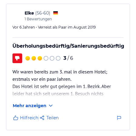
Elke
(
56-60
)
1
Bewertungen
Vor 6 Jahren • Verreist als Paar im August 2019
Überholungsbedürftig/Sanierungsbedürftig
3
/ 6
Wir waren bereits zum 3. mal in diesem Hotel;
erstmals vor ein paar Jahren.
Das Hotel ist sehr gut gelegen im 1. Bezirk. Aber
leider hat sich seit unserem 1. Besuch nichts
verändert.
Mehr anzeigen
Das Hotel ist abgewohnt.Teppiche sind verschmutzt
und sehr fleckig. Die Wände bräuchten mal einen
Hilfreich
Teilen
neuen Anstrich und die Faltrollos, die zwischen den
Fenstern sind funktionieren nicht mehr. Preis für ein