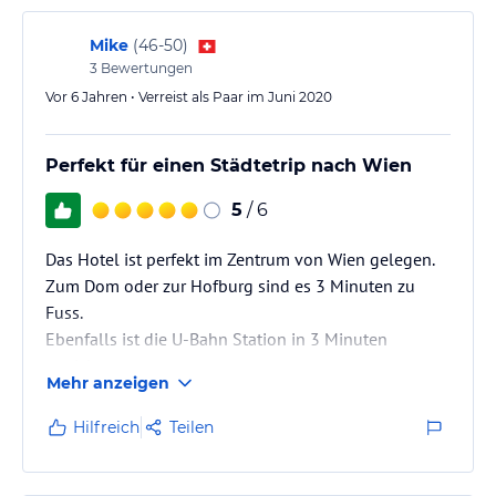
Mike
(
46-50
)
3
Bewertungen
Vor 6 Jahren • Verreist als Paar im Juni 2020
Perfekt für einen Städtetrip nach Wien
5
/ 6
Das Hotel ist perfekt im Zentrum von Wien gelegen.
Zum Dom oder zur Hofburg sind es 3 Minuten zu
Fuss.
Ebenfalls ist die U-Bahn Station in 3 Minuten
erreicht.
Mehr anzeigen
Das Hotel ist einfach, aber zweckmässig, eingerichtet.
Für einen Städtetrip nach Wien der perfekte Ort.
Hilfreich
Teilen
Unvergesslich bleibt für uns auch die vom der
Pension angebotene Prater-City-Tour mit dem Fiaker