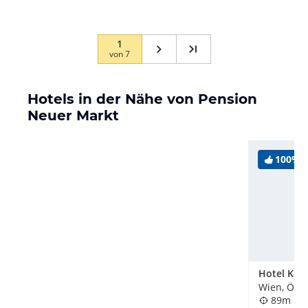
freundlich und Betten wie…
1
von
7
Hotels in der Nähe von Pension
Neuer Markt
100%
Wien, Öste
89m