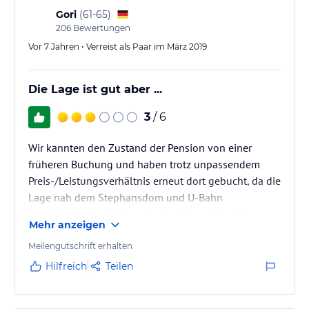
Gori
(
61-65
)
206
Bewertungen
Vor 7 Jahren • Verreist als Paar im März 2019
Die Lage ist gut aber ...
3
/ 6
Wir kannten den Zustand der Pension von einer
früheren Buchung und haben trotz unpassendem
Preis-/Leistungsverhältnis erneut dort gebucht, da die
Lage nah dem Stephansdom und U-Bahn
unschlagbar ist. Die Pension befindet sich auf 2
Mehr anzeigen
Etagen eines Wohn- und Geschäftshauses und ist
schon sehr heruntergewohnt. Der Teppichboden ist
Meilengutschrift erhalten
ein Fleckenmeer, die Möbel haben abgeschlagene
Hilfreich
Teilen
Ecken und Kanten. Die Zimmer hellhörig und der
„Neuer Markt Platz“ vor der Pension ist derzeit eine