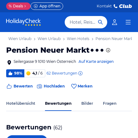
%
Deals
App öffnen
Kontakt
Hotel, Reiseziel
ub
Wien Urlaub
Wien Urlaub
Wien Hotels
Pension Neuer Markt
Pension Neuer Markt
Seilergasse 9 1010 Wien Österreich
Auf Karte anzeigen
62
Bewertungen
98%
4,1
/ 6
Bewerten
Hochladen
Merken
Hotelübersicht
Bewertungen
Bilder
Fragen
Bewertungen
(
62
)