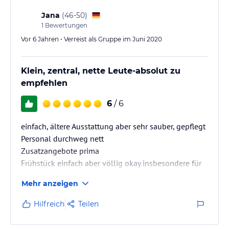
:-)
Da wir das Hotel direkt über die Homepage gebucht
Jana
(
46-50
)
haben gab es auf den Zusatzdienstleistungen einen
1
Bewertungen
grosszügigen Rabatt.
Vor 6 Jahren • Verreist als Gruppe im Juni 2020
An der Rezeption wurden wir immer…
Klein, zentral, nette Leute-absolut zu
empfehlen
6
/ 6
einfach, ältere Ausstattung aber sehr sauber, gepflegt
Personal durchweg nett
Zusatzangebote prima
Frühstück einfach aber völlig okay insbesondere für
den Preis
Mehr anzeigen
Hilfreich
Teilen