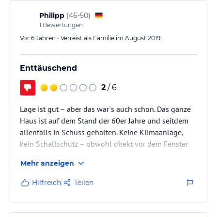
Doppelzimmer mit Frühstück nicht gerade günstig.
Dazu kommt, dass auf den derzeitigen
Philipp
(
46-50
)
Baustellenlärm, der sich direkt vor dem Hotel…
1
Bewertungen
Vor 6 Jahren • Verreist als Familie im August 2019
Enttäuschend
2
/ 6
Lage ist gut – aber das war`s auch schon. Das ganze
Haus ist auf dem Stand der 60er Jahre und seitdem
allenfalls in Schuss gehalten. Keine Klimaanlage,
kein Schallschutz – obwohl direkt vor dem Fenster
Tag und Nacht Lärm herrscht (Kneipen und
Mehr anzeigen
Baustellen). Frühstück ist lieblos, Brötchen lasch,
Kuchen aus dem Supermarkt, Service
Hilfreich
Teilen
unterdurchschnittlich und unaufmerksam. Nie wieder.