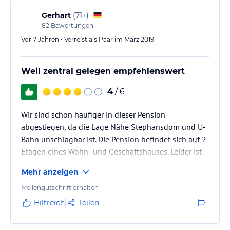
einzige große, lärmende Baustelle. Alles in…
Gerhart
(
71+
)
82
Bewertungen
Vor 7 Jahren • Verreist als Paar im März 2019
Weil zentral gelegen empfehlenswert
4
/ 6
Wir sind schon häufiger in dieser Pension
abgestiegen, da die Lage Nähe Stephansdom und U-
Bahn unschlagbar ist. Die Pension befindet sich auf 2
Etagen eines Wohn- und Geschäftshauses. Leider ist
sie stark abgewohnt und bedarf zumindest in den
Mehr anzeigen
öffentlichen Bereichen der Renovierung: Der
Teppichboden verfleckt, die Möbel angeschlagen. Die
Meilengutschrift erhalten
Zimmer sind relativ hellhörig und der „Neuer Markt
Hilfreich
Teilen
Platz“ vor der Pension war eine einzige große,
lärmende Baustelle. Alles in Allem war das Personal