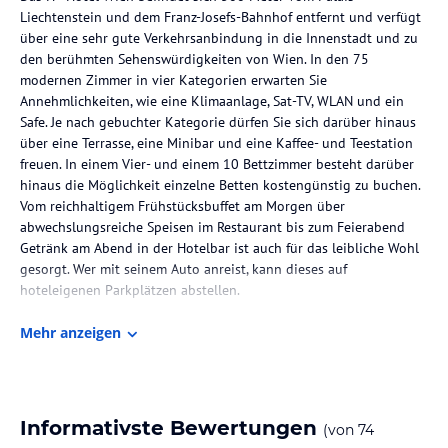
Liechtenstein und dem Franz-Josefs-Bahnhof entfernt und verfügt
über eine sehr gute Verkehrsanbindung in die Innenstadt und zu
den berühmten Sehenswürdigkeiten von Wien. In den 75
modernen Zimmer in vier Kategorien erwarten Sie
Annehmlichkeiten, wie eine Klimaanlage, Sat-TV, WLAN und ein
Safe. Je nach gebuchter Kategorie dürfen Sie sich darüber hinaus
über eine Terrasse, eine Minibar und eine Kaffee- und Teestation
freuen. In einem Vier- und einem 10 Bettzimmer besteht darüber
hinaus die Möglichkeit einzelne Betten kostengünstig zu buchen.
Vom reichhaltigem Frühstücksbuffet am Morgen über
abwechslungsreiche Speisen im Restaurant bis zum Feierabend
Getränk am Abend in der Hotelbar ist auch für das leibliche Wohl
gesorgt. Wer mit seinem Auto anreist, kann dieses auf
hoteleigenen Parkplätzen abstellen.
Die Lage des Hotels
Mehr anzeigen
Das H+ Hotel Wien befindet sich 500 Meter vom Palais
Liechtenstein und dem Franz-Josefs-Bahnhof entfernt und verfügt
über eine sehr gute Verkehrsanbindung in die Innenstadt und zu
den berühmten Sehenswürdigkeiten von Wien.
Informativste Bewertungen
(von
74