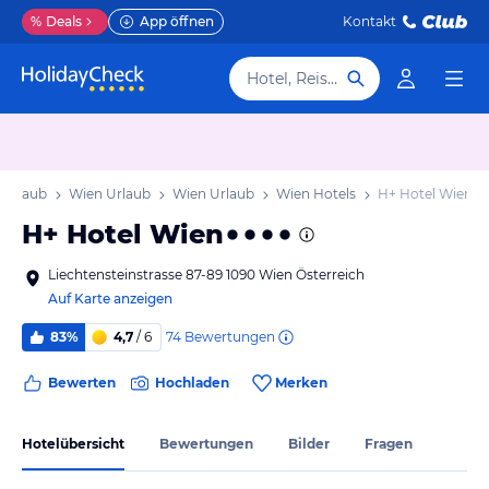
%
Deals
App öffnen
Kontakt
Hotel, Reiseziel
 Urlaub
Wien Urlaub
Wien Urlaub
Wien Hotels
H+ Hotel Wien
H+ Hotel Wien
Liechtensteinstrasse 87-89 1090 Wien Österreich
Auf Karte anzeigen
74
Bewertungen
83%
4,7
/ 6
Bewerten
Hochladen
Merken
Hotelübersicht
Bewertungen
Bilder
Fragen