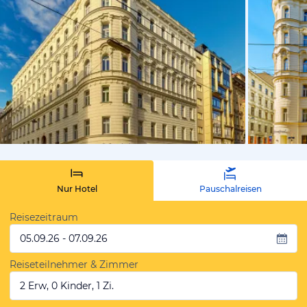
vom Hoteli
Nur Hotel
Pauschalreisen
Reisezeitraum
05.09.26 - 07.09.26
Reiseteilnehmer & Zimmer
2 Erw, 0 Kinder, 1 Zi.