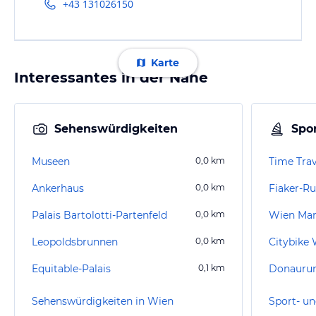
+43 131026150
Karte
Interessantes in der Nähe
Sehenswürdigkeiten
Spor
Museen
0,0
km
Time Trav
Ankerhaus
0,0
km
Fiaker-Ru
Palais Bartolotti-Partenfeld
0,0
km
Wien Ma
Leopoldsbrunnen
0,0
km
Citybike
Equitable-Palais
0,1
km
Donaurun
Sehenswürdigkeiten in Wien
Sport- un