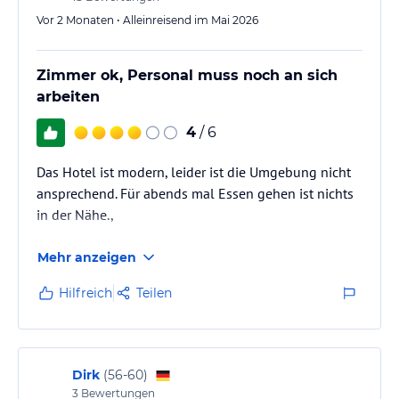
Hoteliers-/Veranstalter-/Kataloginformationen. Alle Angaben
Vor 2 Monaten • Alleinreisend im Mai 2026
ohne Gewähr und ohne Prüfung durch HolidayCheck. Bitte
lies vor der Buchung die verbindlichen
Angebotsdetails
des
jeweiligen Veranstalters.
Zimmer ok, Personal muss noch an sich
arbeiten
4
/ 6
Das Hotel ist modern, leider ist die Umgebung nicht
ansprechend. Für abends mal Essen gehen ist nichts
in der Nähe.,
Mehr anzeigen
Hilfreich
Teilen
Dirk
(
56-60
)
3
Bewertungen