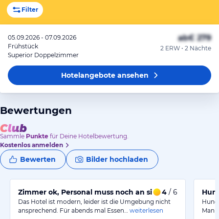
Filter
ab
€ 279
05.09.2026 - 07.09.2026
Frühstück
2 ERW • 2 Nächte
Superior Doppelzimmer
Hotelangebote
ansehen
Bewertungen
Sammle
Punkte
für Deine Hotelbewertung.
Kostenlos anmelden
Bewerten
Bilder hochladen
Zimmer ok, Personal muss noch an sich arbeiten
4
/ 6
Hund
Das Hotel ist modern, leider ist die Umgebung nicht
Hunde
ansprechend. Für abends mal Essen…
weiterlesen
Man m