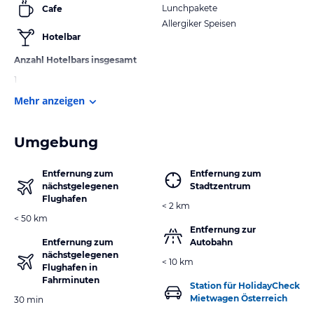
Lunchpakete
Cafe
Allergiker Speisen
Hotelbar
Anzahl Hotelbars insgesamt
1
Mehr anzeigen
Umgebung
Entfernung zum
Entfernung zum
nächstgelegenen
Stadtzentrum
Flughafen
< 2 km
< 50 km
Entfernung zur
Entfernung zum
Autobahn
nächstgelegenen
< 10 km
Flughafen in
Fahrminuten
Station für HolidayCheck
Mietwagen Österreich
30 min