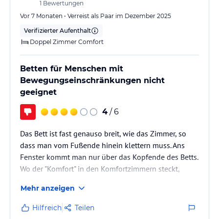
1
Bewertungen
Vor 7 Monaten • Verreist als Paar im Dezember 2025
Verifizierter Aufenthalt
Doppel Zimmer Comfort
Betten für Menschen mit
Bewegungseinschränkungen nicht
geeignet
4
/ 6
Das Bett ist fast genauso breit, wie das Zimmer, so
dass man vom Fußende hinein klettern muss. Ans
Fenster kommt man nur über das Kopfende des Betts.
Wo der "Komfort" in den Komfortzimmern steckt,
ergibt sich mir nicht.
Mehr anzeigen
Beim Frühstück waren Teller und kleine Löffel
Mangelware, auf die man oft mehrere Minuten
Hilfreich
Teilen
warten musste.