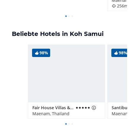
Maenam, T
256m
Beliebte Hotels in Koh Samui
98%
98%
Fair House Villas & Spa
Maenam, Thailand
Maenam, T