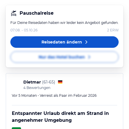
Pauschalreise
Für Deine Reisedaten haben wir leider kein Angebot gefunden.
07.08. - 05.10.26
2
ERW
Reisedaten ändern
Nur das Hotel buchen
Dietmar
(
61-65
)
4
Bewertungen
Vor 5 Monaten • Verreist als Paar im Februar 2026
Entspannter Urlaub direkt am Strand in
angenehmer Umgebung