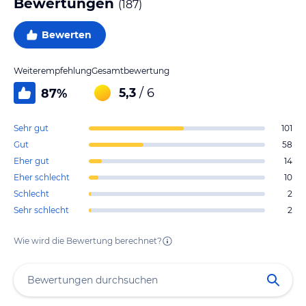
Bewertungen
(
187
)
Bewerten
Weiterempfehlung
Gesamtbewertung
5,3
/ 6
87
%
Sehr gut
101
Gut
58
Eher gut
14
Eher schlecht
10
Schlecht
2
Sehr schlecht
2
Wie wird die Bewertung berechnet?