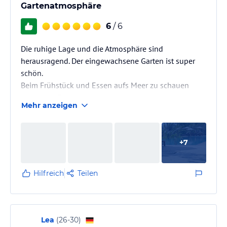
Gartenatmosphäre
6
/ 6
Die ruhige Lage und die Atmosphäre sind
herausragend. Der eingewachsene Garten ist super
schön.
Beim Frühstück und Essen aufs Meer zu schauen
immer ein Erlebnis.
Mehr anzeigen
Wir hatten eine Gartenvilla und haben uns dort sehr
wohl gefühlt. Eine Außendusche hat schon was
+
7
Hilfreich
Teilen
Lea
(
26-30
)