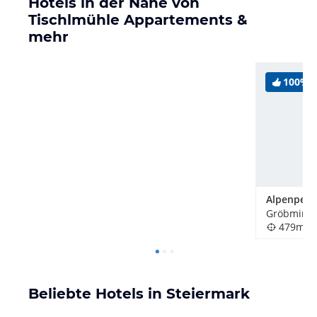
Hotels in der Nähe von
Tischlmühle Appartements &
mehr
100%
Gröbming,
479m
Beliebte Hotels in Steiermark