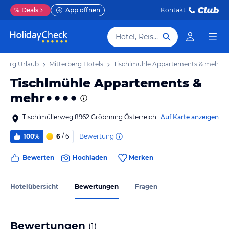
%
Deals
App öffnen
Kontakt
Hotel, Reiseziel
rberg Urlaub
Mitterberg Hotels
Tischlmühle Appartements & mehr
Tischlmühle Appartements &
mehr
Tischlmüllerweg 8962 Gröbming Österreich
Auf Karte anzeigen
1
Bewertung
100%
6
/ 6
Bewerten
Hochladen
Merken
Hotelübersicht
Bewertungen
Fragen
Bewertungen
(
1
)