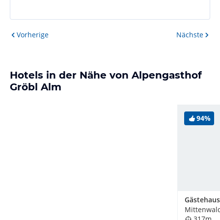
Vorherige
Nächste
Hotels in der Nähe von Alpengasthof
Gröbl Alm
94%
Gästehaus
Mittenwal
317m