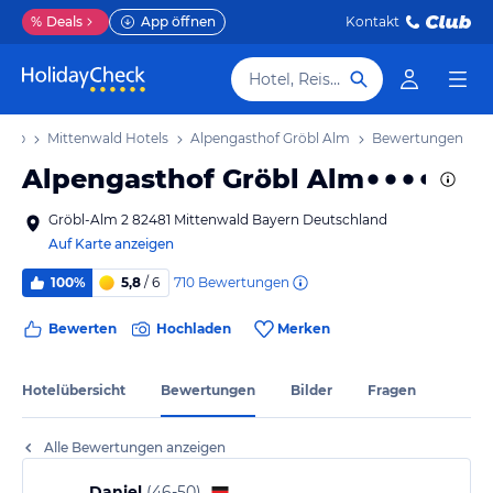
%
Deals
App öffnen
Kontakt
Hotel, Reiseziel
laub
Mittenwald Hotels
Alpengasthof Gröbl Alm
Bewertungen
Alpengasthof Gröbl Alm
Gröbl-Alm 2 82481 Mittenwald Bayern Deutschland
Auf Karte anzeigen
710
Bewertungen
100%
5,8
/ 6
Bewerten
Hochladen
Merken
Hotelübersicht
Bewertungen
Bilder
Fragen
Alle Bewertungen anzeigen
Daniel
(
46-50
)