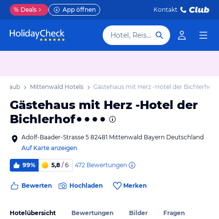
%
Deals
App öffnen
Kontakt
Hotel, Reiseziel
 Urlaub
Mittenwald Hotels
Gästehaus mit Herz -Hotel der Bichlerhof
Gästehaus mit Herz -Hotel der
Bichlerhof
Adolf-Baader-Strasse 5 82481 Mittenwald Bayern Deutschland
Auf Karte anzeigen
472
Bewertungen
99%
5,8
/ 6
Bewerten
Hochladen
Merken
Hotelübersicht
Bewertungen
Bilder
Fragen