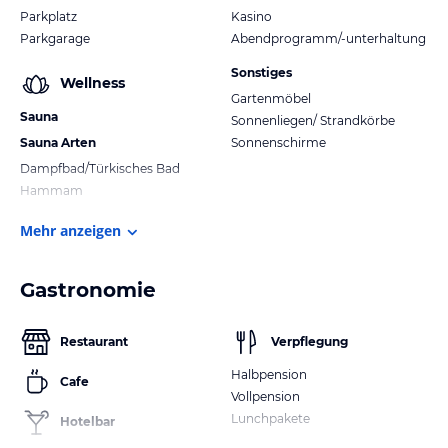
Parkplatz
Kasino
Parkgarage
Abendprogramm/-unterhaltung
Sonstiges
Wellness
Gartenmöbel
Sauna
Sonnenliegen/ Strandkörbe
Sauna Arten
Sonnenschirme
Dampfbad/Türkisches Bad
Hammam
Mehr anzeigen
Gastronomie
Restaurant
Verpflegung
Halbpension
Cafe
Vollpension
Lunchpakete
Hotelbar