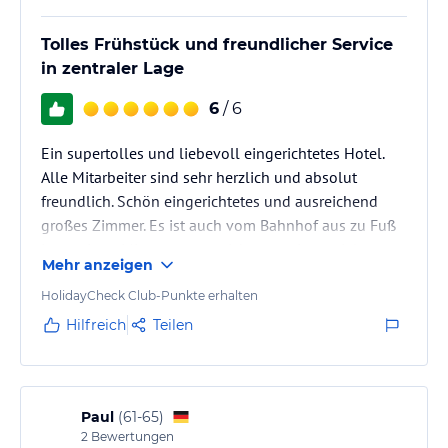
Tolles Frühstück und freundlicher Service
in zentraler Lage
6
/ 6
Ein supertolles und liebevoll eingerichtetes Hotel.
Alle Mitarbeiter sind sehr herzlich und absolut
freundlich. Schön eingerichtetes und ausreichend
großes Zimmer. Es ist auch vom Bahnhof aus zu Fuß
in wenigen Minuten zu erreichen sowie zu vielen
Mehr anzeigen
Restaurants. Der Rewe liegt gleich gerade rüber.
HolidayCheck Club-Punkte erhalten
Hilfreich
Teilen
Paul
(
61-65
)
2
Bewertungen