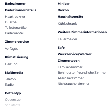
Badezimmer
Minibar
Badezimmerdetails
Balkon
Haartrockner
Haushaltsgeräte
Dusche
Kühlschrank
Toilettenartikel
Weitere Zimmerinformationen
Bademantel
Feuermelder
Zimmerservice
Safe
Verfügbar
Weckservice/Wecker
Klimatisierung
Zimmertypen
Heizung
Familienzimmer
Multimedia
Behindertenfreundliche Zimmer
Allergikerzimmer
Telefon
Nichtraucherzimmer
Radio
Bettentyp
Queensize
Schlafsofa