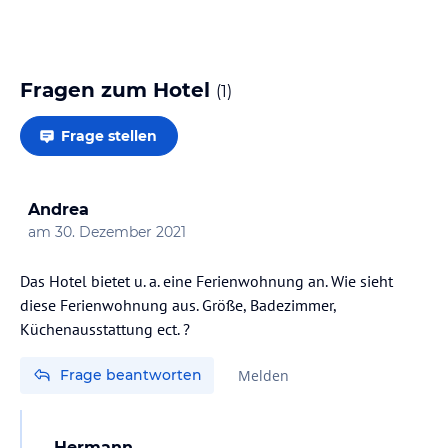
ideal zum Entspannen. Auch kulinarisch blieb kein
Wunsch offen – das Frühstücksbuffet ist absolute
Spitzenklasse. Was den Aufenthalt aber wirklich…
Fragen zum Hotel
(
1
)
Frage stellen
Andrea
am
30. Dezember 2021
Das Hotel bietet u. a. eine Ferienwohnung an. Wie sieht
diese Ferienwohnung aus. Größe, Badezimmer,
Frage beantworten
Melden
Hermann