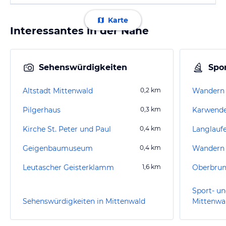
Karte
Interessantes in der Nähe
Sehenswürdigkeiten
Spor
Altstadt Mittenwald
0,2
km
Wandern 
Pilgerhaus
0,3
km
Karwend
Kirche St. Peter und Paul
0,4
km
Geigenbaumuseum
0,4
km
Wandern
Leutascher Geisterklamm
1,6
km
Oberbru
Sport- un
Sehenswürdigkeiten in Mittenwald
Mittenwa