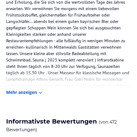
und Erholung, die Sie sich von die wertvollsten Tage des Jahres
erwarten. Wir verwöhnen Sie morgens mit einem liebevollen
Frühstücksbuffet, gleichermaßen für Frühaufsteher oder
Langschläfer... abends bei einem guten bayrischen Bier oder
gepflegten Schoppen Wein können Sie sich bei ausgesuchten
Kleinigkeiten stärken oder anhand unserer
Restaurantempfehlungen - alle fußläufig in wenigen Minuten zu
erreichen- kullinarisch in Mittenwalds Gaststätten verwöhnen
lassen. Unsere kleine aber stilvolle Badeabteilung mit
Schwimmbad, Sauna ( 2023 komplett renoviert ) Infrarotkabine
steht Ihnen täglich von 8-20 Uhr zur Verfügung, Saunazeiten
täglich ab 15.30 Uhr . Unser Masseur für klassische Massagen und
Lymphdrainage Alfons Gerlach, Frau Gabi Nobis für wunderbar
entspannende Lomi- Lomi Massagen und Frau Gieche als erfahrene
Heilpraktikerin stehen Ihnen als ausgezeichnete Fachleute
Mehr anzeigen
jederzeit für Behandlungen zur Verfügung. Unseren Wellness bzw.
Gesundheitsflyer schicken wir Ihnen jederzeit gerne per Post oder
per Mail zu. W- LAN ist im ganzen Haus selbstverständlich
kostenlos verfügbar.
Informativste Bewertungen
(von
472
Wir freuen uns, Sie bei uns im Gästehaus mit Herz der Bichlerhof
Bewertungen)
in Mittenwald schon recht bald willkommen heißen zu dürfen.
Ihre Gastgeberfamilie Zunterer ....