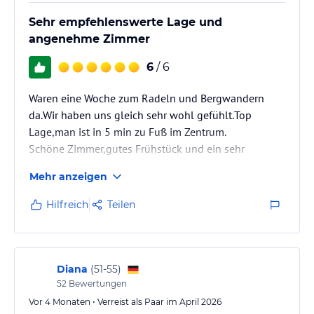
Sehr empfehlenswerte Lage und
angenehme Zimmer
6
/ 6
Waren eine Woche zum Radeln und Bergwandern
da.Wir haben uns gleich sehr wohl gefühlt.Top
Lage,man ist in 5 min zu Fuß im Zentrum.
Schöne Zimmer,gutes Frühstück und ein sehr
freundliches Personal.
Mehr anzeigen
Ich kann das Gästehaus auf jedenfall
weiterempfehlen und kommen nächstes Jahr wieder.
Hilfreich
Teilen
Diana
(
51-55
)
52
Bewertungen
Vor 4 Monaten • Verreist als Paar im April 2026