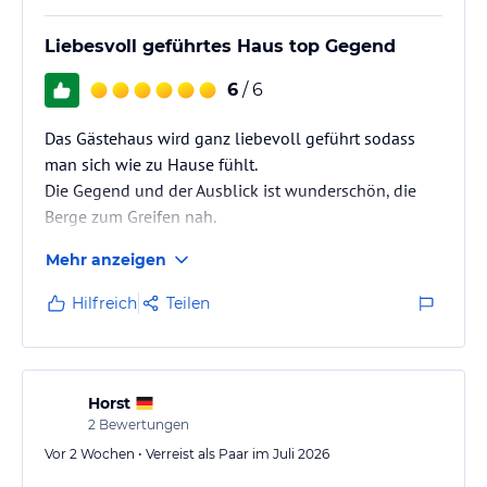
Hoteliers-/Veranstalter-/Kataloginformationen. Alle Angaben
ohne Gewähr und ohne Prüfung durch HolidayCheck. Bitte
Liebesvoll geführtes Haus top Gegend
lies vor der Buchung die verbindlichen
Angebotsdetails
des
jeweiligen Veranstalters.
6
/ 6
Das Gästehaus wird ganz liebevoll geführt sodass
man sich wie zu Hause fühlt.
Die Gegend und der Ausblick ist wunderschön, die
Berge zum Greifen nah.
Das Frühstück ist ist sehr lecker und vielseitig für
Mehr anzeigen
jeden was dabei. Die Zimmer sind sehr sauber was
auch auf das Schwimmbad zutrifft.
Hilfreich
Teilen
Wir haben uns sehr wohl gefühlt und haben bereits
einen neuen Urlaub für den Winter gebucht.
Tolles Haus und ein super liebes Team vielen Dank
für die schöne Zeit.
Horst
2
Bewertungen
Vor 2 Wochen • Verreist als Paar im Juli 2026