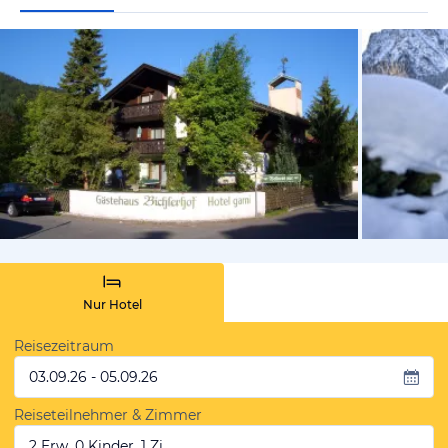
vom Hotelie
Nur Hotel
Reisezeitraum
03.09.26 - 05.09.26
Reiseteilnehmer & Zimmer
2 Erw, 0 Kinder, 1 Zi.