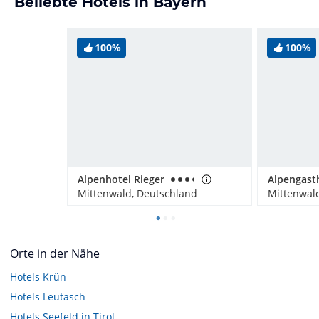
Beliebte Hotels in Bayern
100%
100%
Alpenhotel Rieger
Mittenwald, Deutschland
Mittenwal
Orte in der Nähe
Hotels
Krün
Hotels
Leutasch
Hotels
Seefeld in Tirol