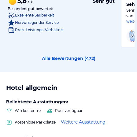
5,8
Sehr gut
/ 6
Sehr
Besonders gut bewertet:
Sehr 
Exzellente Sauberkeit
vorste
weite
Hervorragender Service
Preis-Leistungs-Verhältnis
Alle Bewertungen (
472
)
Hotel allgemein
Beliebteste Ausstattungen:
Wifi kostenfrei
Pool verfügbar
Weitere Ausstattung
Kostenlose Parkplätze