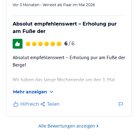
Vor 3 Monaten • Verreist als Paar im Mai 2026
Absolut empfehlenswert – Erholung pur
am Fuße der
6
/ 6
Absolut empfehlenswert – Erholung pur am Fuße der
Berge!
Wir haben das lange Wochenende um den 1. Mai
2026 im Bichlerhof verbracht und sind restlos
Mehr anzeigen
begeistert. Unser Zimmer war spitze, sehr sauber und
der Balkon bot eine traumhafte Aussicht auf die
Hilfreich
Teilen
umliegende Bergwelt.
Besonders hervorzuheben ist der Wellnessbereich:
Alle Bewertungen anzeigen
Das Hallenbad und die wunderschöne Sauna sind