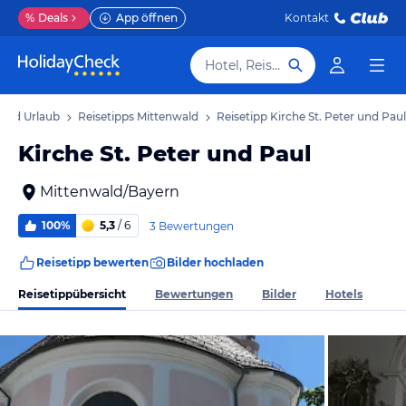
%
Deals
App öffnen
Kontakt
Hotel, Reiseziel
wald Urlaub
Reisetipps Mittenwald
Reisetipp Kirche St. Peter und Paul
Kirche St. Peter und Paul
Mittenwald/Bayern
100%
5,3
/ 6
3 Bewertungen
Reisetipp bewerten
Bilder hochladen
Reisetippübersicht
Bewertungen
Bilder
Hotels