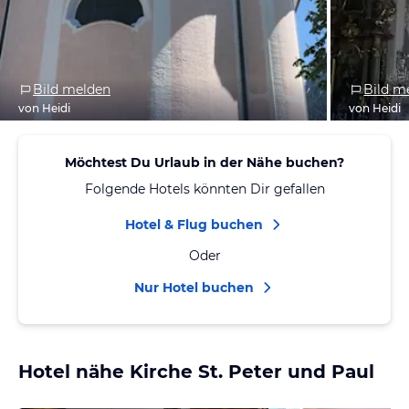
Bild melden
Bild m
von Heidi
von Heidi
Möchtest Du Urlaub in der Nähe buchen?
Folgende Hotels könnten Dir gefallen
Hotel & Flug buchen
Oder
Nur Hotel buchen
Hotel nähe Kirche St. Peter und Paul