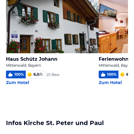
Haus Schütz Johann
Ferienwohnu
Mittenwald, Bayern
Mittenwald, Bayern
100
%
6,0
/
6
100
%
6,0
/
25 Bew.
Zum Hotel
Zum Hotel
Infos Kirche St. Peter und Paul