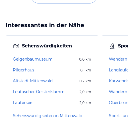
Interessantes in der Nähe
Sehenswürdigkeiten
Spor
Geigenbaumuseum
Wandern 
0,0
km
Pilgerhaus
0,1
km
Altstadt Mittenwald
Karwend
0,2
km
Leutascher Geisterklamm
Wandern
2,0
km
Lautersee
Oberbru
2,0
km
Sehenswürdigkeiten in Mittenwald