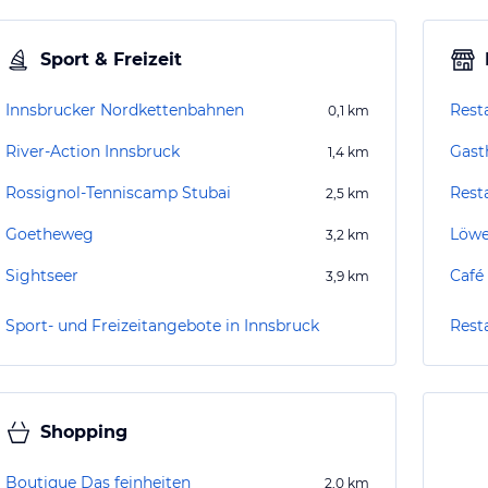
Sport & Freizeit
Innsbrucker Nordkettenbahnen
Rest
0,1
km
River-Action Innsbruck
Gast
1,4
km
Rossignol-Tenniscamp Stubai
Rest
2,5
km
Goetheweg
Löwe
3,2
km
Sightseer
Café
3,9
km
Sport- und Freizeitangebote in Innsbruck
Rest
Shopping
Boutique Das feinheiten
2,0
km