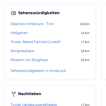
Sehenswürdigkeiten
Alpenzoo Innsbruck - Tirol
0,6
km
Hofgarten
1,6
km
Tiroler Abend Familie Gundolf
1,7
km
Kongresshaus
1,8
km
Museum im Zeughaus
1,8
km
Sehenswürdigkeiten in Innsbruck
Nachtleben
Tiroler Landesjugendtheater
1,7
km