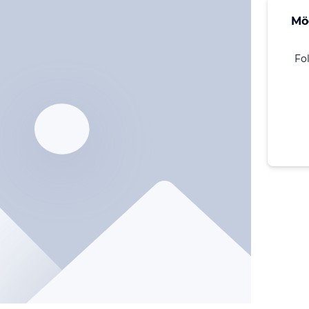
Mö
Fo