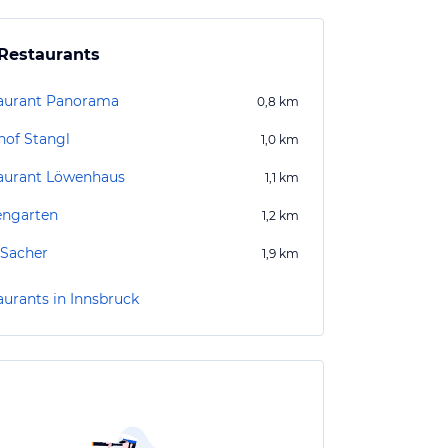
Restaurants
aurant Panorama
0,8
km
hof Stangl
1,0
km
aurant Löwenhaus
1,1
km
ngarten
1,2
km
 Sacher
1,9
km
aurants in Innsbruck