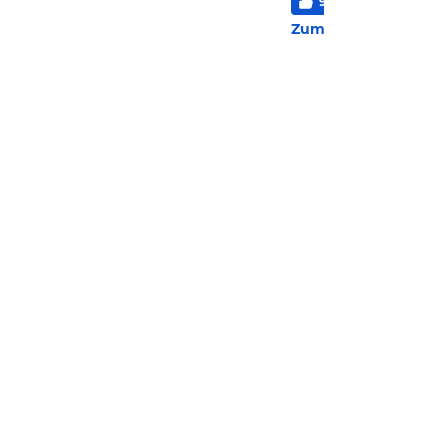
91
%
4,0
/
6
6 Be
Zum Hotel