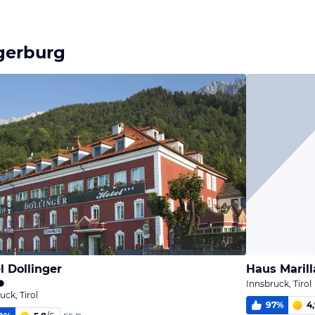
gerburg
l Dollinger
Haus Marill
Innsbruck, Tirol
uck, Tirol
97
%
4