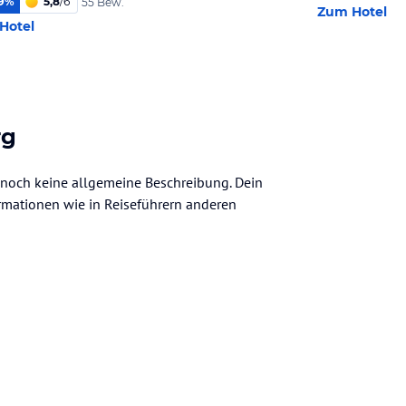
9
%
5,8
/
6
55 Bew.
Zum Hotel
Hotel
rg
r noch keine allgemeine Beschreibung. Dein
nformationen wie in Reiseführern anderen