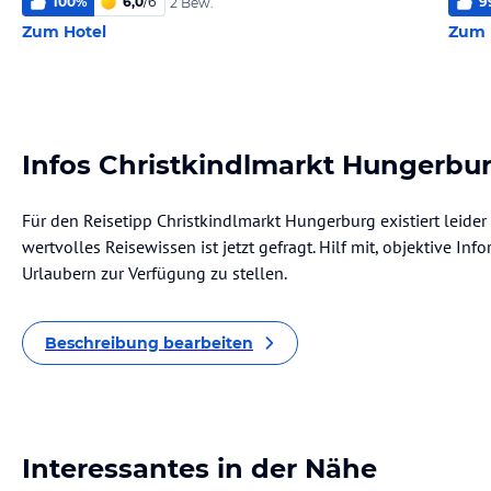
100
%
6,0
/
6
9
2 Bew.
Zum Hotel
Zum 
Infos Christkindlmarkt Hungerbu
Für den Reisetipp Christkindlmarkt Hungerburg existiert leide
wertvolles Reisewissen ist jetzt gefragt. Hilf mit, objektive I
Urlaubern zur Verfügung zu stellen.
Beschreibung bearbeiten
Interessantes in der Nähe