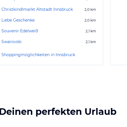
Christkindlmarkt Altstadt Innsbruck
2,0
km
Liebe Geschenke
2,0
km
Souvenir Edelweiß
2,1
km
Swarovski
2,1
km
Shoppingmöglichkeiten in Innsbruck
 Deinen perfekten Urlaub