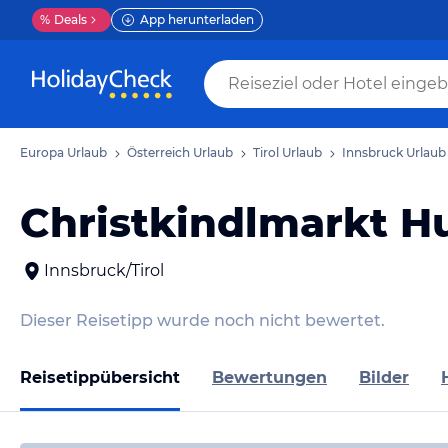
%
Deals
App herunterladen
Europa Urlaub
Österreich Urlaub
Tirol Urlaub
Innsbruck Urlaub
Christkindlmarkt H
Innsbruck/Tirol
Dieser Reisetipp wurde noch nicht bewertet.
Reisetippübersicht
Bewertungen
Bilder