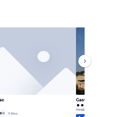
ac
Gasthof Koreth
Innsbruck, Tirol
,9
/
6
9 Bew.