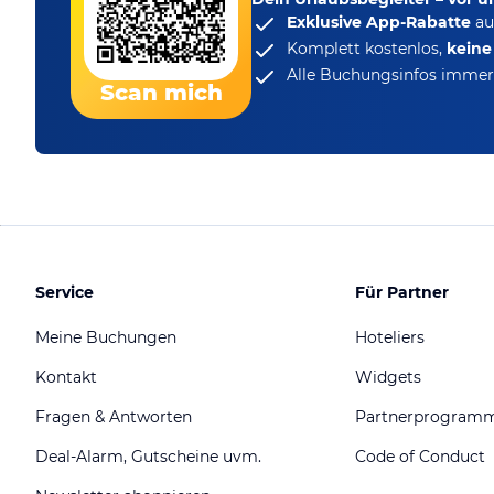
Exklusive App-Rabatte
au
Komplett kostenlos,
kein
Alle Buchungsinfos immer 
Scan mich
Service
Für Partner
Meine Buchungen
Hoteliers
Kontakt
Widgets
Fragen & Antworten
Partnerprogram
Deal-Alarm, Gutscheine uvm.
Code of Conduct