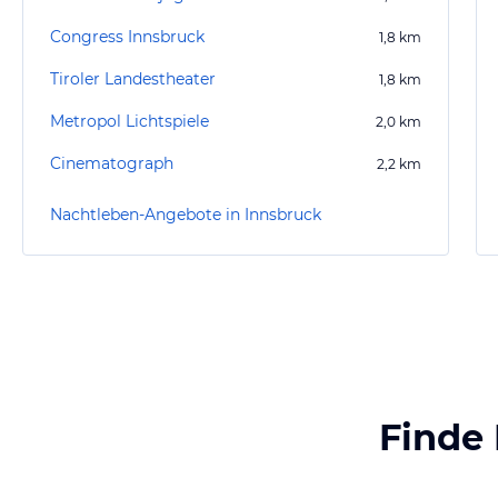
Congress Innsbruck
1,8
km
Tiroler Landestheater
1,8
km
Metropol Lichtspiele
2,0
km
Cinematograph
2,2
km
Nachtleben-Angebote in Innsbruck
Finde