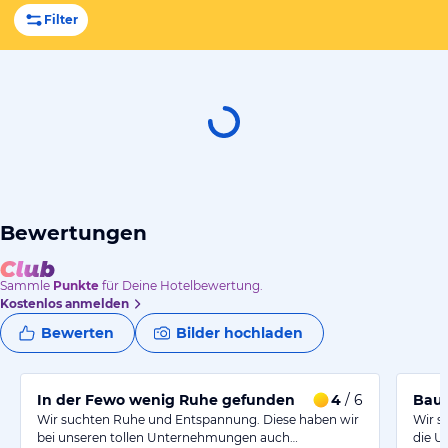
Filter
Bewertungen
Sammle
Punkte
für Deine Hotelbewertung.
Kostenlos anmelden
Bewerten
Bilder hochladen
In der Fewo wenig Ruhe gefunden
4
/ 6
Baul
Wir suchten Ruhe und Entspannung. Diese haben wir
Wir s
bei unseren tollen Unternehmungen auch…
die U