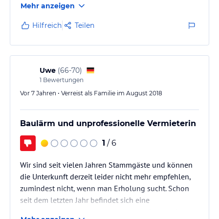
Mehr anzeigen
Hauptstraße war stark befahren Busse,
Landwirtschaft, Motorräder, PKW. Wir waren froh, dass
Hilfreich
Teilen
die Bahn infolge von Wartung nicht fuhr. Gegen 6.00
Uhr spätestens war an Schlaf nicht mehr zu denken.
Auch muss man ein Freund von Zigaretten sein,denn
dieser zog reichlich in unsere…
Uwe
(
66-70
)
1
Bewertungen
Vor 7 Jahren • Verreist als Familie im August 2018
Baulärm und unprofessionelle Vermieterin
1
/ 6
Wir sind seit vielen Jahren Stammgäste und können
die Unterkunft derzeit leider nicht mehr empfehlen,
zumindest nicht, wenn man Erholung sucht. Schon
seit dem letzten Jahr befindet sich eine
Dauerbaustelle direkt am Haus, deren Ende aufgrund