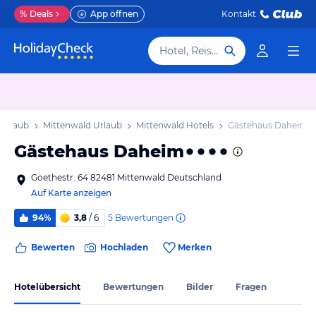
%
Deals
App öffnen
Kontakt
Hotel, Reiseziel
 Urlaub
Mittenwald Urlaub
Mittenwald Hotels
Gästehaus Daheim
Gästehaus Daheim
Goethestr. 64 82481 Mittenwald Deutschland
Auf Karte anzeigen
5
Bewertungen
94%
3,8
/ 6
Bewerten
Hochladen
Merken
Hotelübersicht
Bewertungen
Bilder
Fragen