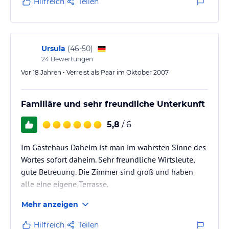
Hilfreich
Teilen
ausreichend. Fam. S. begrüßt Ihre Gäste herzlich und
gibt auch gerne Tipps für Wanderungen. Die beiden
Saarländer verbringen auch im nächsten Jahr ihren
Urlaub im Haus Daheim bei Fam. S.
Ursula
(
46-50
)
24
Bewertungen
Vor 18 Jahren • Verreist als Paar im Oktober 2007
Familiäre und sehr freundliche Unterkunft
5,8
/ 6
Im Gästehaus Daheim ist man im wahrsten Sinne des
Wortes sofort daheim. Sehr freundliche Wirtsleute,
gute Betreuung. Die Zimmer sind groß und haben
alle eine eigene Terrasse.
Das Frühstück wird am Tisch in einem gemütlichen
Mehr anzeigen
Frühstücksraum serviert und lässt keine Wünsche
offen. Im Keller kann man sich mit Getränken
Hilfreich
Teilen