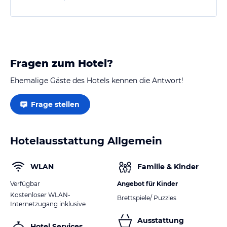
versorgen. Ein Kühlschrank steht für die Gäste zur
Verfügung.
Die Pension liegt in einer ruhigen, selten befahrenen
Nebenstraße, nur wenige Gehminuten vom Stadtkern
entfernt.
Fragen zum Hotel?
Alles in allem eine gute…
Ehemalige Gäste des Hotels kennen die Antwort!
Frage stellen
Hotelausstattung Allgemein
WLAN
Familie & Kinder
Verfügbar
Angebot für Kinder
Kostenloser WLAN-
Brettspiele/ Puzzles
Internetzugang inklusive
Ausstattung
Hotel Services