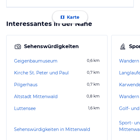
Karte
Interessantes in der Nähe
Sehenswürdigkeiten
Spor
Geigenbaumuseum
0,6
km
Wandern 
Kirche St. Peter und Paul
0,7
km
Pilgerhaus
0,7
km
Karwend
Altstadt Mittenwald
0,8
km
Wandern
Luttensee
1,6
km
Sport- un
Sehenswürdigkeiten in Mittenwald
Mittenwa