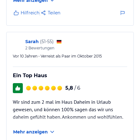
Mehr anzeigen
des Umfangs derzeit nicht absehbar ist. Auf dieser
wird tagelang nervtötend mit der Kreissäge,
Hilfreich
Teilen
Dampfhammer etc. gearbeitet. Früh ab 7 Uhr kommen
entsprechende Baustellenfahrzeuge, womit die Nacht
beendet ist. Keine Frage, derartige Baumaßnahmen
lassen sich nicht verhindern.…
Sarah
(
51-55
)
2
Bewertungen
Vor 10 Jahren • Verreist als Paar im Oktober 2015
Ein Top Haus
5,8
/ 6
Wir sind zum 2 mal im Haus Daheim in Urlaub
gewesen, und können 100% sagen das wir uns
daheim gefühlt haben. Ankommen und wohlfühlen.
Mehr anzeigen