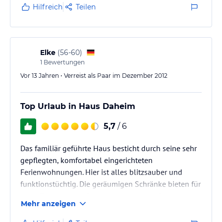
Hilfreich
Teilen
Elke
(
56-60
)
1
Bewertungen
Vor 13 Jahren • Verreist als Paar im Dezember 2012
Top Urlaub in Haus Daheim
5,7
/ 6
Das familiär geführte Haus besticht durch seine sehr
gepflegten, komfortabel eingerichteten
Ferienwohnungen. Hier ist alles blitzsauber und
funktionstüchtig. Die geräumigen Schränke bieten für
jedes Teil aus dem Gepäck den richtigen Platz.
Mehr anzeigen
Besonders zu empfehlen ist das dazubuchbare
Frühstück; abwechslungsreich, lecker und mehr als