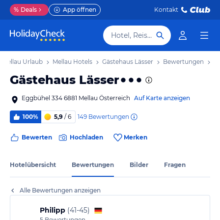
%
Deals
App öffnen
Kontakt
Hotel, Reiseziel
Mellau Urlaub
Mellau Hotels
Gästehaus Lässer
Bewertungen
Gästehaus Lässer
Eggbühel 334 6881 Mellau Österreich
Auf Karte anzeigen
149
Bewertungen
100%
5,9
/ 6
Bewerten
Hochladen
Merken
Hotelübersicht
Bewertungen
Bilder
Fragen
Alle Bewertungen anzeigen
Philipp
(
41-45
)
5
Bewertungen