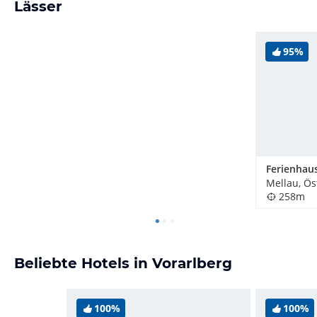
Lässer
95%
Ferienhau
Mellau, Ös
258m
Beliebte Hotels in Vorarlberg
100%
100%