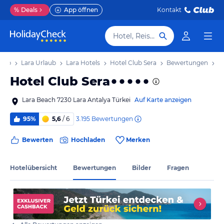
%
Deals
App öffnen
Kontakt
Hotel, Reiseziel
laub
Lara Urlaub
Lara Hotels
Hotel Club Sera
Bewertungen
Hotel Club Sera
Lara Beach 7230 Lara Antalya Türkei
Auf Karte anzeigen
3.195
Bewertungen
95%
5,6
/ 6
Bewerten
Hochladen
Merken
Hotelübersicht
Bewertungen
Bilder
Fragen